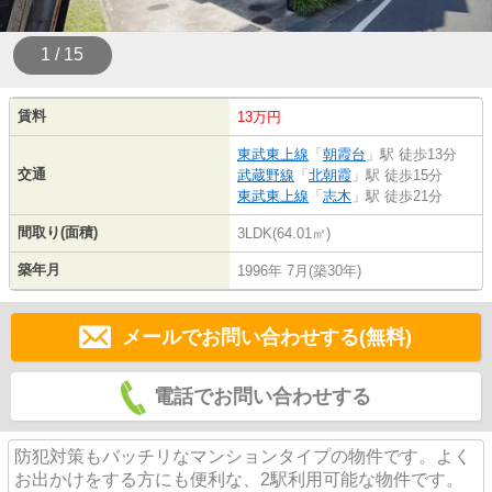
1 / 15
賃料
13万円
東武東上線
「
朝霞台
」駅 徒歩13分
交通
武蔵野線
「
北朝霞
」駅 徒歩15分
東武東上線
「
志木
」駅 徒歩21分
間取り(面積)
3LDK(64.01㎡)
築年月
1996年 7月(築30年)
メールでお問い合わせする(無料)
電話でお問い合わせする
防犯対策もバッチリなマンションタイプの物件です。よく
お出かけをする方にも便利な、2駅利用可能な物件です。