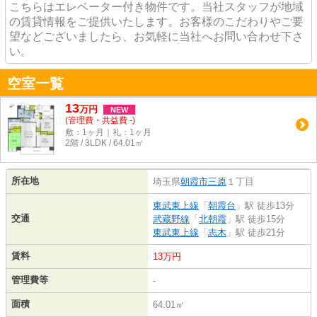
こちらはエレベーター付き物件です。当社スタッフが地域
の賃貸情報をご提供いたします。お客様のこだわりやご要
望などございましたら、お気軽に当社へお問い合わせ下さ
い。
空室一覧
13
万
円
NEW
(管理費・共益費 -)
敷：1ヶ月｜礼：1ヶ月
2階 / 3LDK / 64.01㎡
所在地
埼玉県
朝霞市
三原
１丁目
東武東上線
「
朝霞台
」駅 徒歩13分
交通
武蔵野線
「
北朝霞
」駅 徒歩15分
東武東上線
「
志木
」駅 徒歩21分
賃料
13万円
管理費等
-
面積
64.01㎡