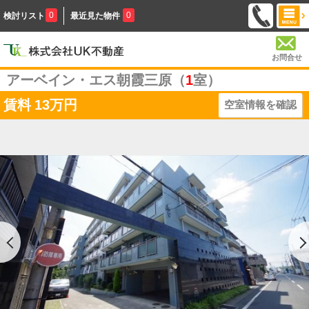
0
0
検討リスト
最近見た物件
お問合せ
アーベイン・エス朝霞三原（
1
室）
賃料
13万円
空室情報を確認