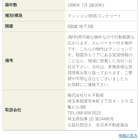
築年数
1996年 7月 (築30年)
種別/構造
マンション/鉄筋コンクリート
階建
6階建 地下1階
2駅利用可能な物件なので行動範囲も
広がります。エレベーター付き物件
です。こちらの物件はマンションで
す。朝霞市エリアにある賃貸情報の
備考
ことなら、地域に密着した当社へお
任せ下さい。当社は、多種多様な賃
貸情報を取り扱っております。ご要
望や不明な点などございましたら、
お気軽にご連絡下さい。
株式会社ＵＫ不動産
埼玉県朝霞市本町２丁目４－２０ 正
亀ビル3階
取扱会社
TEL:048-458-0523
埼玉県知事 (2) 第24495号
公益社団法人 全日本不動産協会
情報の見方