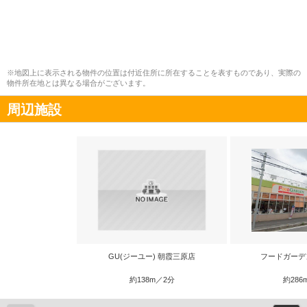
※地図上に表示される物件の位置は付近住所に所在することを表すものであり、実際の
物件所在地とは異なる場合がございます。
周辺施設
GU(ジーユー) 朝霞三原店
フードガーデ
約138m／2分
約286