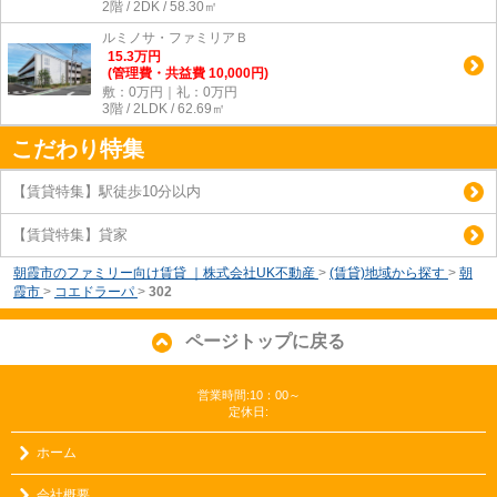
2階 / 2DK / 58.30㎡
ルミノサ・ファミリアＢ
15.3
万
円
(管理費・共益費 10,000円)
敷：0万円｜礼：0万円
3階 / 2LDK / 62.69㎡
こだわり特集
【賃貸特集】駅徒歩10分以内
【賃貸特集】貸家
朝霞市のファミリー向け賃貸 ｜株式会社UK不動産
>
(賃貸)地域から探す
>
朝
霞市
>
コエドラーパ
>
302
ページトップに戻る
営業時間:10：00～
定休日:
ホーム
会社概要