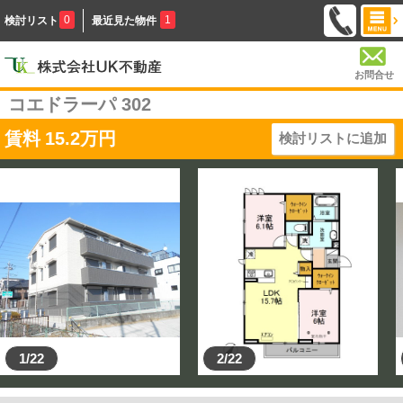
0
1
検討リスト
最近見た物件
お問合せ
コエドラーパ 302
賃料
15.2
万円
検討リストに追加
1/22
2/22