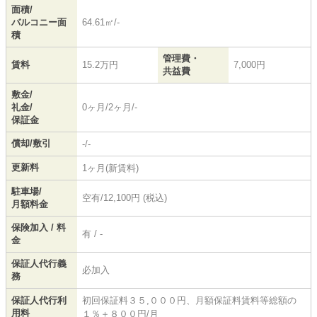
面積/
バルコニー面
64.61㎡/-
積
管理費・
賃料
15.2万円
7,000円
共益費
敷金/
礼金/
0ヶ月/2ヶ月/-
保証金
償却/敷引
-/-
更新料
1ヶ月(新賃料)
駐車場/
空有/12,100円 (税込)
月額料金
保険加入 / 料
有 / -
金
保証人代行義
必加入
務
保証人代行利
初回保証料３５,０００円、月額保証料賃料等総額の
用料
１％＋８００円/月