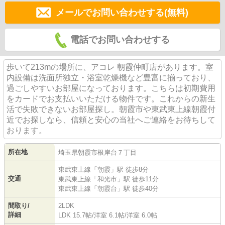
メールでお問い合わせする(無料)
電話でお問い合わせする
歩いて213mの場所に、アコレ 朝霞仲町店があります。室
内設備は洗面所独立・浴室乾燥機など豊富に揃っており、
過ごしやすいお部屋になっております。こちらは初期費用
をカードでお支払いいただける物件です。これからの新生
活で失敗できないお部屋探し。朝霞市や東武東上線朝霞付
近でお探しなら、信頼と安心の当社へご連絡をお待ちして
おります。
所在地
埼玉県
朝霞市
根岸台
７丁目
東武東上線
「
朝霞
」駅 徒歩8分
交通
東武東上線
「
和光市
」駅 徒歩11分
東武東上線
「
朝霞台
」駅 徒歩40分
間取り/
2LDK
詳細
LDK 15.7帖
/
洋室 6.1帖
/
洋室 6.0帖