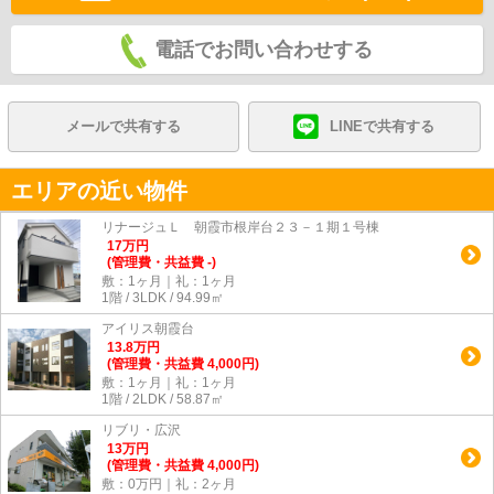
電話でお問い合わせする
メールで共有する
LINEで共有する
エリアの近い物件
リナージュＬ 朝霞市根岸台２３－１期１号棟
17
万
円
(管理費・共益費 -)
敷：1ヶ月｜礼：1ヶ月
1階 / 3LDK / 94.99㎡
アイリス朝霞台
13.8
万
円
(管理費・共益費 4,000円)
敷：1ヶ月｜礼：1ヶ月
1階 / 2LDK / 58.87㎡
リブリ・広沢
13
万
円
(管理費・共益費 4,000円)
敷：0万円｜礼：2ヶ月