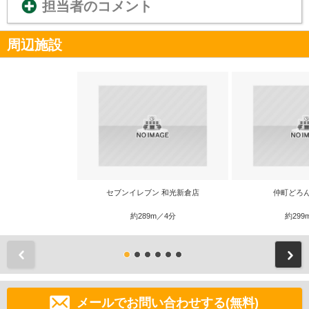
担当者のコメント
周辺施設
セブンイレブン 和光新倉店
仲町どろ
約289m／4分
約299
前
メールでお問い合わせする(無料)