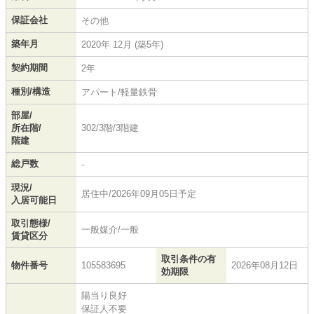
保証会社
その他
築年月
2020年 12月 (築5年)
契約期間
2年
種別/構造
アパート/軽量鉄骨
部屋/
所在階/
302/3階/3階建
階建
総戸数
-
現況/
居住中/2026年09月05日予定
入居可能日
取引態様/
一般媒介/一般
賃貸区分
取引条件の有
物件番号
105583695
2026年08月12日
効期限
陽当り良好
保証人不要