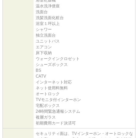
浴室乾燥機
温水洗浄便座
洗面台
洗髪洗面化粧台
浴室１坪以上
シャワー
独立洗面台
ユニットバス
エアコン
床下収納
ウォークインクロゼット
シューズボックス
BS
CATV
インターネット対応
ネット使用料無料
オートロック
TVモニタ付インターホン
宅配ボックス
24時間緊急通報システム
複層ガラス
初期費用カード決済可
セキュリティ面は、TVインターホン・オートロックな