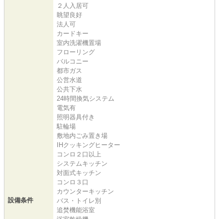
２人入居可
眺望良好
法人可
カードキー
室内洗濯機置場
フローリング
バルコニー
都市ガス
公営水道
公共下水
24時間換気システム
電気有
照明器具付き
駐輪場
敷地内ごみ置き場
IHクッキングヒーター
コンロ２口以上
システムキッチン
対面式キッチン
コンロ３口
カウンターキッチン
設備条件
バス・トイレ別
追焚機能浴室