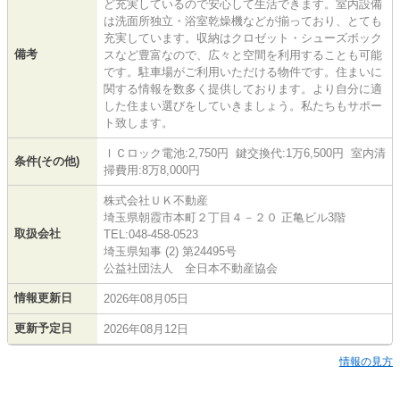
ど充実しているので安心して生活できます。室内設備
は洗面所独立・浴室乾燥機などが揃っており、とても
充実しています。収納はクロゼット・シューズボック
備考
スなど豊富なので、広々と空間を利用することも可能
です。駐車場がご利用いただける物件です。住まいに
関する情報を数多く提供しております。より自分に適
した住まい選びをしていきましょう。私たちもサポー
ト致します。
ＩＣロック電池:2,750円 鍵交換代:1万6,500円 室内清
条件(その他)
掃費用:8万8,000円
株式会社ＵＫ不動産
埼玉県朝霞市本町２丁目４－２０ 正亀ビル3階
取扱会社
TEL:048-458-0523
埼玉県知事 (2) 第24495号
公益社団法人 全日本不動産協会
情報更新日
2026年08月05日
更新予定日
2026年08月12日
情報の見方