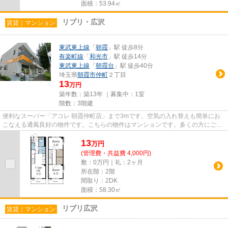
面積：53.94㎡
リブリ・広沢
賃貸｜マンション
東武東上線
「
朝霞
」駅 徒歩8分
有楽町線
「
和光市
」駅 徒歩14分
東武東上線
「
朝霞台
」駅 徒歩40分
埼玉県
朝霞市
仲町
２丁目
13
万円
築年数：築13年 ｜募集中：
1室
階数：3階建
便利なスーパー「アコレ 朝霞仲町店」まで3mです。空気の入れ替えも簡単にお
こなえる通風良好の物件です。こちらの物件はマンションです。多くの方にご好
評をいただいている、清潔感の...
13
万
円
(管理費・共益費 4,000円)
敷：0万円｜礼：2ヶ月
所在階：2階
間取り：2DK
面積：58.30㎡
リブリ広沢
賃貸｜マンション