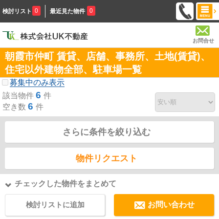
0
0
検討リスト
最近見た物件
お問合せ
朝霞市仲町 賃貸、店舗、事務所、土地(賃貸)、
住宅以外建物全部、駐車場一覧
募集中のみ表示
6
該当物件
件
6
空き数
件
さらに条件を絞り込む
物件リクエスト
チェックした物件をまとめて
検討リストに追加
お問い合わせ