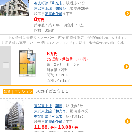
有楽町線
「
和光市
」駅 徒歩24分
東武東上線
「
朝霞台
」駅 徒歩29分
埼玉県
朝霞市
仲町
１丁目
8
万円
築年数：築37年 ｜募集中：
1室
階数：3階建
こちらの物件は最寄りのスーパー「西友 朝霞根岸店」が499m以内にあります。
共用設備も充実した、一押しのマンションです。駅まで徒歩3分の位置に立地す
る、アクセス良好な物件です。...
8
万
円
(管理費・共益費 3,000円)
敷：2ヶ月｜礼：0ヶ月
所在階：2階
間取り：2DK
面積：49.12㎡
スカイビュウ１１
賃貸｜マンション
東武東上線
「
朝霞
」駅 徒歩2分
東武東上線
「
和光市
」駅 徒歩20分
有楽町線
「
和光市
」駅 徒歩19分
埼玉県
朝霞市
仲町
２丁目
11.88
13.08
万円～
万円