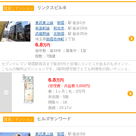
リンクスビルＢ
賃貸｜マンション
東武東上線
「
朝霞
」駅 徒歩1分
有楽町線
「
和光市
」駅 徒歩19分
武蔵野線
「
北朝霞
」駅 徒歩35分
埼玉県
朝霞市
仲町
２丁目
6.8
万円
築年数：築34年 ｜募集中：
1室
階数：7階建
セブンイレブン 朝霞駅前店まで徒歩5分と近場にコンビニがあるのもポイント。
こちらの物件はマンションです。2駅利用可能でとても利便性の高いマンション
です。多種多様な物件を取り揃...
6.8
万
円
(管理費・共益費 3,000円)
敷：1ヶ月｜礼：0万円
所在階：5階
間取り：1K
面積：23.17㎡
ヒルズサンワード
賃貸｜マンション
東武東上線
「
朝霞
」駅 徒歩3分