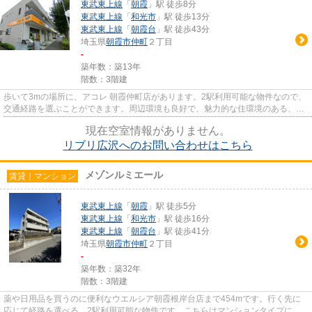
東武東上線
「
朝霞
」駅 徒歩8分
東武東上線
「
和光市
」駅 徒歩13分
東武東上線
「
朝霞台
」駅 徒歩43分
埼玉県
朝霞市
仲町
２丁目
-
築年数：築13年
階数：3階建
歩いて3mの場所に、アコレ 朝霞仲町店があります。2駅利用可能な物件なので、
交通経路を選ぶことができます。周辺環境も良好で、魅力的な住環境のある、
2013年築の物件です。ぜひご覧...
現在空室情報がありません。
リブリ広沢へのお問い合わせはこちら
メゾンルミエール
賃貸｜マンション
東武東上線
「
朝霞
」駅 徒歩5分
東武東上線
「
和光市
」駅 徒歩16分
東武東上線
「
朝霞台
」駅 徒歩41分
埼玉県
朝霞市
仲町
２丁目
-
築年数：築32年
階数：3階建
薬や日用品を買うのに便利なウエルシア朝霞根岸台店まで454mです。行く先に
応じて経路を選べる、2駅利用可能な物件です。こちらはマンションタイプにな