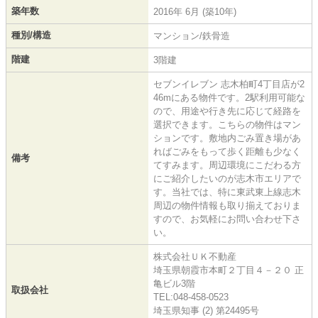
築年数
2016年 6月 (築10年)
種別/構造
マンション/鉄骨造
階建
3階建
セブンイレブン 志木柏町4丁目店が2
46mにある物件です。2駅利用可能な
ので、用途や行き先に応じて経路を
選択できます。こちらの物件はマン
ションです。敷地内ごみ置き場があ
ればごみをもって歩く距離も少なく
備考
てすみます。周辺環境にこだわる方
にご紹介したいのが志木市エリアで
す。当社では、特に東武東上線志木
周辺の物件情報も取り揃えておりま
すので、お気軽にお問い合わせ下さ
い。
株式会社ＵＫ不動産
埼玉県朝霞市本町２丁目４－２０ 正
亀ビル3階
取扱会社
TEL:048-458-0523
埼玉県知事 (2) 第24495号