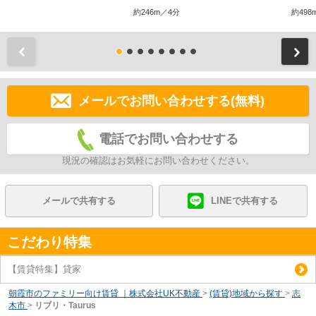
約246m／4分
約498
前
メールでお問い合わせする(無料)
電話でお問い合わせする
現況の確認はお気軽にお問い合わせください。
メールで共有する
LINEで共有する
こだわり特集
【賃貸特集】貸家
朝霞市のファミリー向け賃貸 ｜株式会社UK不動産
>
(賃貸)地域から探す
>
志
木市
>
リブリ・Taurus