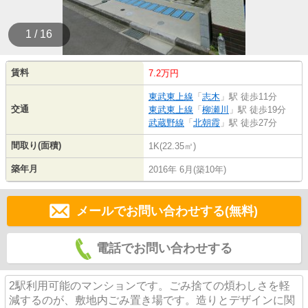
1 / 16
賃料
7.2万円
東武東上線
「
志木
」駅 徒歩11分
交通
東武東上線
「
柳瀬川
」駅 徒歩19分
武蔵野線
「
北朝霞
」駅 徒歩27分
間取り(面積)
1K(22.35㎡)
築年月
2016年 6月(築10年)
メールでお問い合わせする(無料)
電話でお問い合わせする
2駅利用可能のマンションです。ごみ捨ての煩わしさを軽
減するのが、敷地内ごみ置き場です。造りとデザインに関