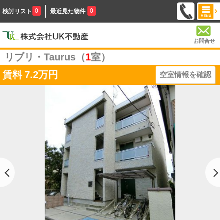
0
0
検討リスト
最近見た物件
お問合せ
リブリ・Taurus（
1
室）
賃料
7.2万円
空室情報を確認