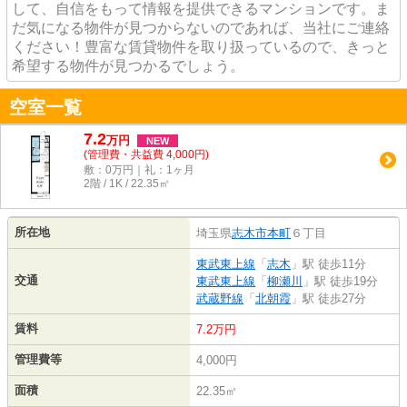
して、自信をもって情報を提供できるマンションです。ま
だ気になる物件が見つからないのであれば、当社にご連絡
ください！豊富な賃貸物件を取り扱っているので、きっと
希望する物件が見つかるでしょう。
空室一覧
7.2
万
円
NEW
(管理費・共益費 4,000円)
敷：0万円｜礼：1ヶ月
2階 / 1K / 22.35㎡
所在地
埼玉県
志木市
本町
６丁目
東武東上線
「
志木
」駅 徒歩11分
交通
東武東上線
「
柳瀬川
」駅 徒歩19分
武蔵野線
「
北朝霞
」駅 徒歩27分
賃料
7.2万円
管理費等
4,000円
面積
22.35㎡