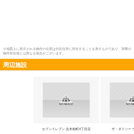
※地図上に表示される物件の位置は付近住所に所在することを表すものであり、実際の
物件所在地とは異なる場合がございます。
周辺施設
セブンイレブン 志木柏町4丁目店
ザ・ダイソー 