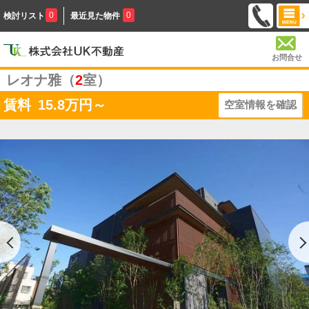
0
0
検討リスト
最近見た物件
お問合せ
レオナ雅（
2
室）
賃料
15.8
万円～
空室情報を確認