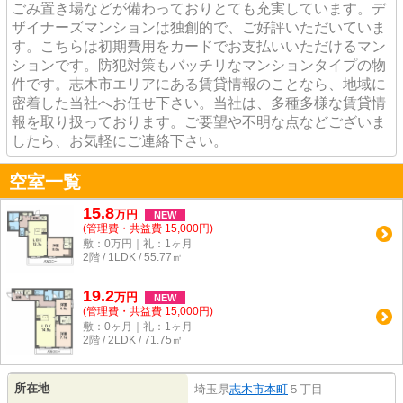
ごみ置き場などが備わっておりとても充実しています。デ
ザイナーズマンションは独創的で、ご好評いただいていま
す。こちらは初期費用をカードでお支払いいただけるマン
ションです。防犯対策もバッチリなマンションタイプの物
件です。志木市エリアにある賃貸情報のことなら、地域に
密着した当社へお任せ下さい。当社は、多種多様な賃貸情
報を取り扱っております。ご要望や不明な点などございま
したら、お気軽にご連絡下さい。
空室一覧
15.8
万
円
NEW
(管理費・共益費 15,000円)
敷：0万円｜礼：1ヶ月
2階 / 1LDK / 55.77㎡
19.2
万
円
NEW
(管理費・共益費 15,000円)
敷：0ヶ月｜礼：1ヶ月
2階 / 2LDK / 71.75㎡
所在地
埼玉県
志木市
本町
５丁目