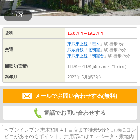
1 / 20
賃料
15.8万円～19.2万円
東武東上線
「
志木
」駅 徒歩9分
交通
武蔵野線
「
北朝霞
」駅 徒歩25分
東武東上線
「
朝霞台
」駅 徒歩25分
間取り(面積)
1LDK～2LDK(55.77㎡～71.75㎡)
築年月
2023年 5月(築3年)
メールでお問い合わせする(無料)
電話でお問い合わせする
セブンイレブン 志木柏町4丁目店まで徒歩5分と近場にコン
ビニがあるのもポイント。共用部にはエレベータ・敷地内