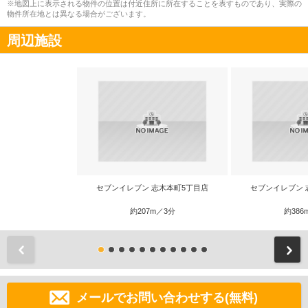
※地図上に表示される物件の位置は付近住所に所在することを表すものであり、実際の
物件所在地とは異なる場合がございます。
周辺施設
セブンイレブン 志木本町5丁目店
セブンイレブン 
約207m／3分
約386
前
メールでお問い合わせする(無料)