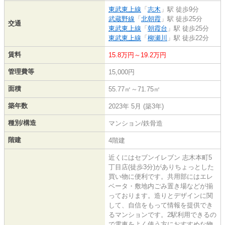
東武東上線
「
志木
」駅 徒歩9分
武蔵野線
「
北朝霞
」駅 徒歩25分
交通
東武東上線
「
朝霞台
」駅 徒歩25分
東武東上線
「
柳瀬川
」駅 徒歩22分
賃料
15.8万円～19.2万円
管理費等
15,000円
面積
55.77㎡～71.75㎡
築年数
2023年 5月 (築3年)
種別/構造
マンション/鉄骨造
階建
4階建
近くにはセブンイレブン 志木本町5
丁目店(徒歩3分)がありちょっとした
買い物に便利です。共用部にはエレ
ベータ・敷地内ごみ置き場などが揃
っております。造りとデザインに関
して、自信をもって情報を提供でき
るマンションです。2駅利用できるの
で電車をよく使う方におすすめな物