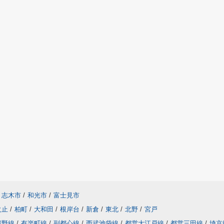
志木市
/
和光市
/
富士見市
火止
/
柏町
/
大和田
/
根岸台
/
新倉
/
東北
/
北野
/
宮戸
蔵野線
/
有楽町線
/
副都心線
/
西武池袋線
/
都営大江戸線
/
都営三田線
/
埼京