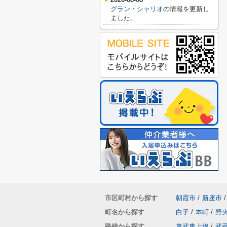
グラン・シャリオ
の情報を更新し
ました。
市区町村から探す
朝霞市
/
新座市
/
町名から探す
白子
/
本町
/
野
路線から探す
東武東上線
/
武