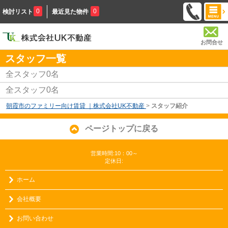
0
0
検討リスト
最近見た物件
お問合せ
スタッフ一覧
全スタッフ
0
名
全スタッフ0名
朝霞市のファミリー向け賃貸 ｜株式会社UK不動産
>
スタッフ紹介
ページトップに戻る
営業時間:10：00～
定休日:
ホーム
会社概要
お問い合わせ