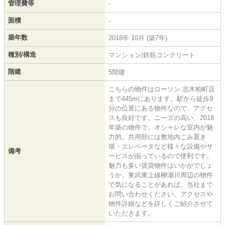
管理費等
-
面積
-
築年数
2018年 10月 (築7年)
種別/構造
マンション/鉄筋コンクリート
階建
5階建
こちらの物件はローソン 志木柏町店
まで445mにあります。駅から徒歩9
分の位置にある物件なので、アクセ
スも良好です。ニーズの高い、2018
年築の物件で、オシャレな室内が魅
力的。共用部には敷地内ごみ置き
場・エレベータなど様々な設備やサ
備考
ービスが揃っているので便利です。
魅力も多い賃貸物件はいかがでしょ
うか。東武東上線柳瀬川周辺の物件
で気になることがあれば、当社まで
お問い合わせください。アクセスや
物件詳細などを詳しくご紹介させて
いただきます。