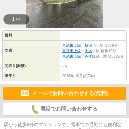
1 / 4
賃料
-
東武東上線
「
柳瀬川
」駅 徒歩9分
交通
東武東上線
「
志木
」駅 徒歩19分
東武東上線
「
みずほ台
」駅 徒歩25分
間取り(面積)
-(-)
築年月
2018年 10月(築7年)
メールでお問い合わせする(無料)
電話でお問い合わせする
駅から徒歩9分のマンションで、電車での通勤にも便利な