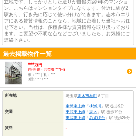
立地です。しっかりとした造りが自慢の築6年のマンショ
ン。こちらはマンションタイプになります。付近に駅が2
駅あり、行き先に応じて使い分けができます。志木市エリ
アにある賃貸情報のことなら、地域に密着した当社へお任
せ下さい。当社は、多種多様な賃貸情報を取り扱っており
ます。ご要望や不明な点などございましたら、お気軽にご
連絡下さい。
過去掲載物件一覧
***
万円
(管理費・共益費 ***円)
敷：***｜礼：***
3階 / *** / ***
所在地
埼玉県
志木市
柏町
６丁目
東武東上線
「
柳瀬川
」駅 徒歩9分
交通
東武東上線
「
志木
」駅 徒歩19分
東武東上線
「
みずほ台
」駅 徒歩25分
賃料
-