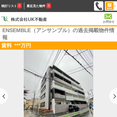
0
0
検討リスト
最近見た物件
お問合せ
ENSEMBLE（アンサンブル）の過去掲載物件情
報
賃料
***
万円