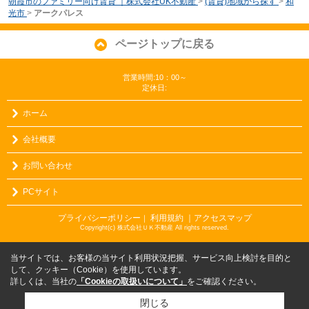
朝霞市のファミリー向け賃貸 ｜株式会社UK不動産
>
(賃貸)地域から探す
>
和
光市
>
アークパレス
ページトップに戻る
営業時間:10：00～
定休日:
ホーム
会社概要
お問い合わせ
PCサイト
プライバシーポリシー
利用規約
｜アクセスマップ
｜
Copyright(c) 株式会社ＵＫ不動産 All rights reserved.
当サイトでは、お客様の当サイト利用状況把握、サービス向上検討を目的と
して、クッキー（Cookie）を使用しています。
詳しくは、当社の
「Cookieの取扱いについて」
をご確認ください。
閉じる