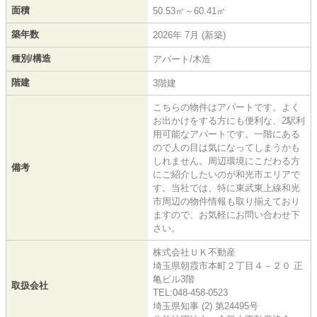
面積
50.53㎡～60.41㎡
築年数
2026年 7月 (新築)
種別/構造
アパート/木造
階建
3階建
こちらの物件はアパートです。よく
お出かけをする方にも便利な、2駅利
用可能なアパートです。一階にある
ので人の目は気になってしまうかも
しれません。周辺環境にこだわる方
備考
にご紹介したいのが和光市エリアで
す。当社では、特に東武東上線和光
市周辺の物件情報も取り揃えており
ますので、お気軽にお問い合わせ下
さい。
株式会社ＵＫ不動産
埼玉県朝霞市本町２丁目４－２０ 正
亀ビル3階
取扱会社
TEL:048-458-0523
埼玉県知事 (2) 第24495号