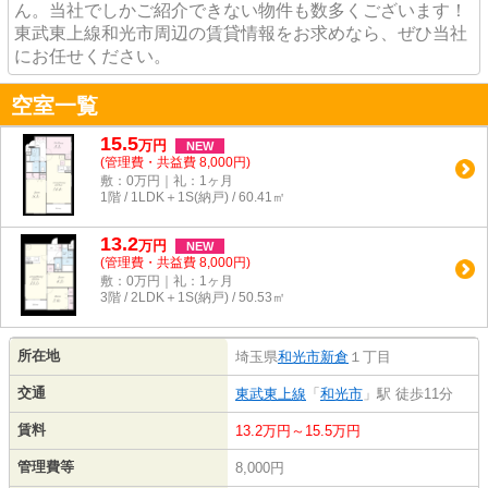
ん。当社でしかご紹介できない物件も数多くございます！
東武東上線和光市周辺の賃貸情報をお求めなら、ぜひ当社
にお任せください。
空室一覧
15.5
万
円
NEW
(管理費・共益費 8,000円)
敷：0万円｜礼：1ヶ月
1階 / 1LDK＋1S(納戸) / 60.41㎡
13.2
万
円
NEW
(管理費・共益費 8,000円)
敷：0万円｜礼：1ヶ月
3階 / 2LDK＋1S(納戸) / 50.53㎡
所在地
埼玉県
和光市
新倉
１丁目
交通
東武東上線
「
和光市
」駅 徒歩11分
賃料
13.2万円～15.5万円
管理費等
8,000円