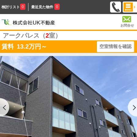
0
0
検討リスト
最近見た物件
お問合せ
アークパレス（
2
室）
賃料
13.2
万円～
空室情報を確認