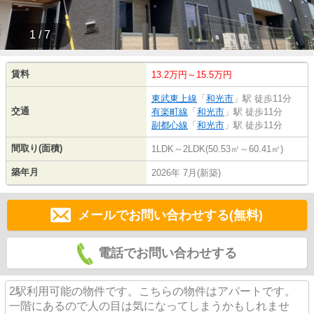
1 / 7
賃料
13.2万円～15.5万円
東武東上線
「
和光市
」駅 徒歩11分
交通
有楽町線
「
和光市
」駅 徒歩11分
副都心線
「
和光市
」駅 徒歩11分
間取り(面積)
1LDK～2LDK(50.53㎡～60.41㎡)
築年月
2026年 7月(新築)
メールでお問い合わせする(無料)
電話でお問い合わせする
2駅利用可能の物件です。こちらの物件はアパートです。
一階にあるので人の目は気になってしまうかもしれませ