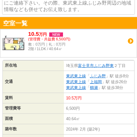
にご連絡下さい。その際、東武東上線ふじみ野周辺の地域
情報なども併せてお伝え致します。
空室一覧
10.5
万
円
NEW
(管理費・共益費 6,500円)
敷：0万円｜礼：0万円
2階 / 1LDK / 40.64㎡
所在地
埼玉県
富士見市
ふじみ野東
２丁目
東武東上線
「
ふじみ野
」駅 徒歩8分
交通
東武東上線
「
上福岡
」駅 徒歩26分
東武東上線
「
鶴瀬
」駅 徒歩38分
賃料
10.5万円
管理費等
6,500円
面積
40.64㎡
築年数
2024年 2月 (築2年)