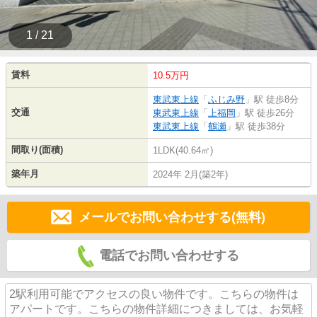
1 / 21
賃料
10.5万円
東武東上線
「
ふじみ野
」駅 徒歩8分
交通
東武東上線
「
上福岡
」駅 徒歩26分
東武東上線
「
鶴瀬
」駅 徒歩38分
間取り(面積)
1LDK(40.64㎡)
築年月
2024年 2月(築2年)
メールでお問い合わせする(無料)
電話でお問い合わせする
2駅利用可能でアクセスの良い物件です。こちらの物件は
アパートです。こちらの物件詳細につきましては、お気軽