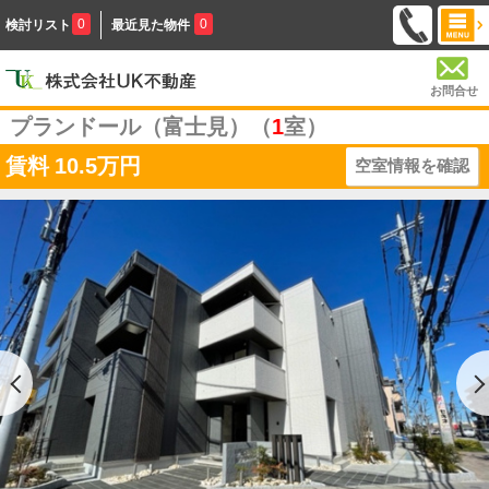
0
0
検討リスト
最近見た物件
お問合せ
プランドール（富士見）（
1
室）
賃料
10.5万円
空室情報を確認