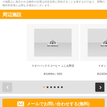
※地図上に表示される物件の位置は付近住所に所在することを表すものであり、実際の
物件所在地とは異なる場合がございます。
周辺施設
スターバックスコーヒー ふじみ野店
イオン
約1404m／18分
約1322
前
メールでお問い合わせする(無料)