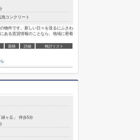
分
気泡コンクリート
の物件です。新しい日々を送るにふさわ
にある賃貸情報のことなら、地域に密着
面積
詳細
検討リスト
ら
２
「緑ヶ丘」 停歩5分
分