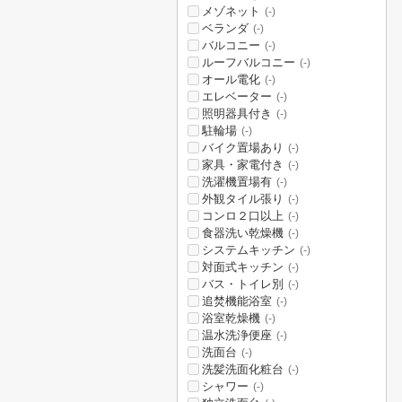
メゾネット
(-)
ベランダ
(-)
バルコニー
(-)
ルーフバルコニー
(-)
オール電化
(-)
エレベーター
(-)
照明器具付き
(-)
駐輪場
(-)
バイク置場あり
(-)
家具・家電付き
(-)
洗濯機置場有
(-)
外観タイル張り
(-)
コンロ２口以上
(-)
食器洗い乾燥機
(-)
システムキッチン
(-)
対面式キッチン
(-)
バス・トイレ別
(-)
追焚機能浴室
(-)
浴室乾燥機
(-)
温水洗浄便座
(-)
洗面台
(-)
洗髪洗面化粧台
(-)
シャワー
(-)