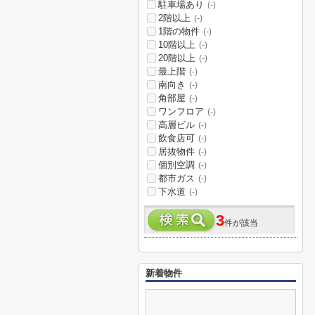
駐車場あり
(-)
2階以上
(-)
1階の物件
(-)
10階以上
(-)
20階以上
(-)
最上階
(-)
南向き
(-)
角部屋
(-)
ワンフロア
(-)
高層ビル
(-)
飲食店可
(-)
居抜物件
(-)
個別空調
(-)
都市ガス
(-)
下水道
(-)
3
件が該当
新着物件