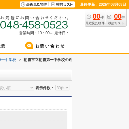
最終更新：2026年08月08日
00
00
件
件
最近見た物件
検討リスト
営業時間：10：00～
定休日：
第一中学校
>
朝霞市立朝霞第一中学校の近
表示件数：