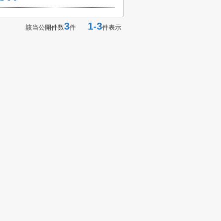
3
1-3
該当公開件数
件
件表示