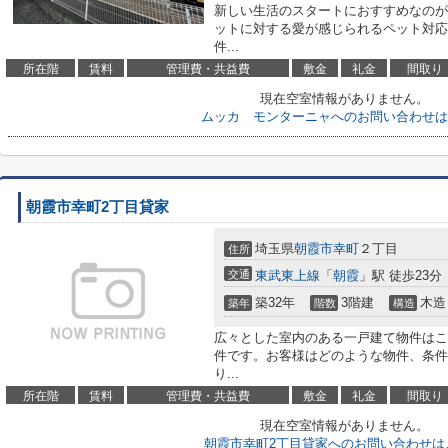
新しい生活のスタートにおすすめなのが
ットに対する愛が感じられるペット対応
件...
所在階
賃料
管理費・共益費
敷金
礼金
間取り
現在空室情報がありません。
ムッカ モンターニャへのお問い合わせは
朝霞市幸町2丁目貸家
埼玉県
朝霞市
幸町
２丁目
住所
交通
東武東上線
「
朝霞
」駅 徒歩23分
築32年
3階建
木造
築年
階数
構造
広々とした室内のある一戸建て物件はこ
件です。お客様はどのような物件、条件
り...
所在階
賃料
管理費・共益費
敷金
礼金
間取り
現在空室情報がありません。
朝霞市幸町2丁目貸家へのお問い合わせは