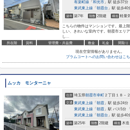
有楽町線
「
和光市
」駅 徒歩37分
東武東上線
「
朝霞台
」駅 徒歩40
築7年
2階建
軽量
築年
階数
構造
こちらの物件はマンションです。最上階
しい、きれいな室内です。朝霞市エリア
し...
所在階
賃料
管理費・共益費
敷金
礼金
間取り
現在空室情報がありません。
プラムコートへのお問い合わせはこち
ムッカ モンターニャ
埼玉県
朝霞市
幸町
２丁目１８－
住所
交通
東武東上線
「
朝霞
」駅 徒歩24分
東武東上線
「
朝霞
」駅 バス5分 
東武東上線
「
朝霞台
」駅 徒歩40
築25年
2階建
木造
築年
階数
構造