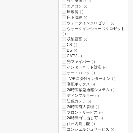
独立洗面台
(-)
エアコン
(-)
床暖房
(-)
床下収納
(-)
ウォークインクロゼット
(-)
ウォークインシューズクロゼット
(-)
収納豊富
(-)
CS
(-)
BS
(-)
CATV
(-)
光ファイバー
(-)
インターネット対応
(-)
オートロック
(-)
TVモニタ付インターホン
(-)
宅配ボックス
(-)
24時間緊急通報システム
(-)
ディンプルキー
(-)
防犯カメラ
(-)
24時間有人管理
(-)
フロントサービス
(-)
24時間ゴミ出し可
(-)
住戸内覧可能
(-)
コンシェルジュサービス
(-)