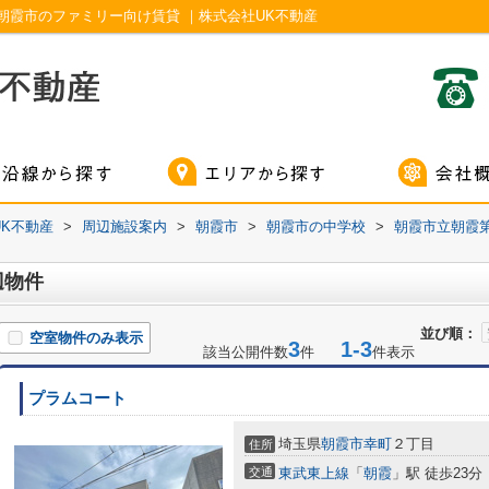
朝霞市のファミリー向け賃貸 ｜株式会社UK不動産
K不動産
>
周辺施設案内
>
朝霞市
>
朝霞市の中学校
>
朝霞市立朝霞
辺物件
並び順：
空室物件のみ表示
3
1-3
該当公開件数
件
件表示
プラムコート
埼玉県
朝霞市
幸町
２丁目
住所
交通
東武東上線
「
朝霞
」駅 徒歩23分