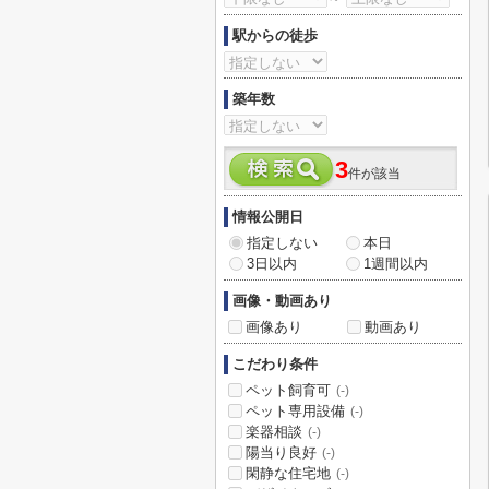
駅からの徒歩
築年数
3
件が該当
情報公開日
指定しない
本日
3日以内
1週間以内
画像・動画あり
画像あり
動画あり
こだわり条件
ペット飼育可
(-)
ペット専用設備
(-)
楽器相談
(-)
陽当り良好
(-)
閑静な住宅地
(-)