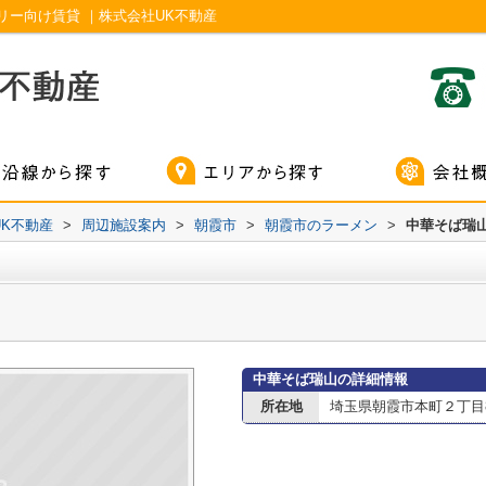
ー向け賃貸 ｜株式会社UK不動産
K不動産
>
周辺施設案内
>
朝霞市
>
朝霞市のラーメン
>
中華そば瑞
中華そば瑞山の詳細情報
所在地
埼玉県朝霞市本町２丁目8