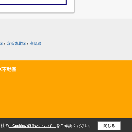
線
/
京浜東北線
/
高崎線
K不動産
当社の
をご確認ください。
閉じる
「Cookieの取扱いについて」