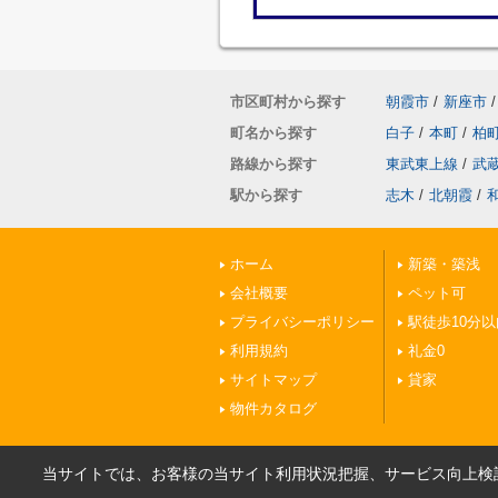
市区町村から探す
朝霞市
/
新座市
/
町名から探す
白子
/
本町
/
柏
路線から探す
東武東上線
/
武
駅から探す
志木
/
北朝霞
/
ホーム
新築・築浅
会社概要
ペット可
プライバシーポリシー
駅徒歩10分以
利用規約
礼金0
サイトマップ
貸家
物件カタログ
当サイトでは、お客様の当サイト利用状況把握、サービス向上検討