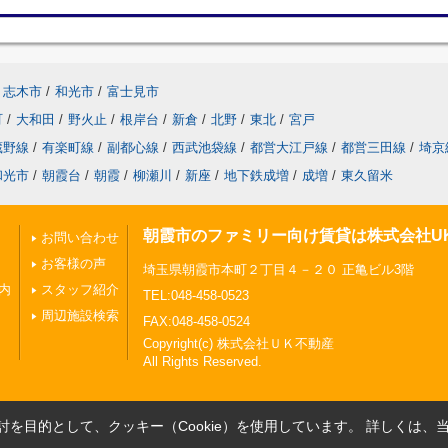
志木市
/
和光市
/
富士見市
町
/
大和田
/
野火止
/
根岸台
/
新倉
/
北野
/
東北
/
宮戸
蔵野線
/
有楽町線
/
副都心線
/
西武池袋線
/
都営大江戸線
/
都営三田線
/
埼京
和光市
/
朝霞台
/
朝霞
/
柳瀬川
/
新座
/
地下鉄成増
/
成増
/
東久留米
朝霞市のファミリー向け賃貸は株式会社U
お問い合わせ
お客様の声
埼玉県朝霞市本町２丁目４－２０ 正亀ビル3階
内
スタッフ紹介
TEL:048-458-0523
周辺施設検索
FAX:048-458-0524
Copyright(c) 株式会社ＵＫ不動産
All Rights Reserved.
を目的として、クッキー（Cookie）を使用しています。
詳しくは、