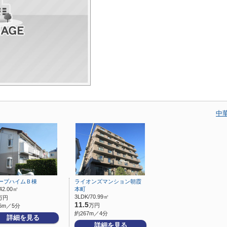
中
ープハイムＢ棟
ライオンズマンション朝霞
42.00㎡
本町
3LDK/70.99㎡
万円
11.5
万円
6m／5分
約267m／4分
詳細を見る
詳細を見る