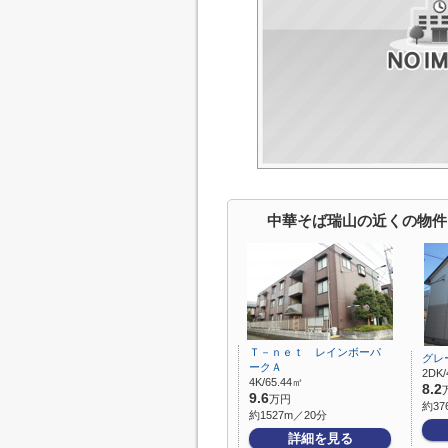
中華そば瑞山の近くの物件
Ｔ－ｎｅｔ レインボーパ
グレ
ークＡ
2DK/
4K/65.44㎡
8.2
9.6
万円
約37
約1527m／20分
詳細を見る