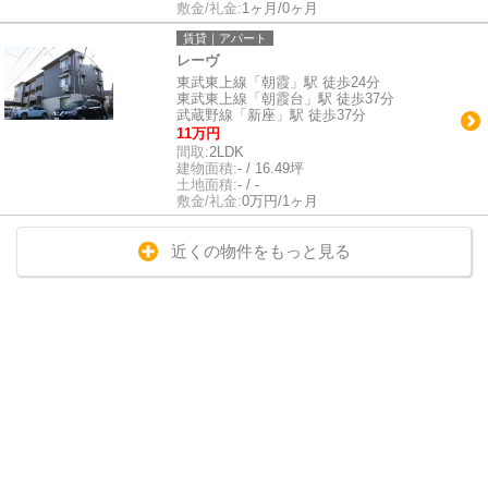
敷金/礼金:
1ヶ月/0ヶ月
賃貸｜アパート
レーヴ
東武東上線「朝霞」駅 徒歩24分
東武東上線「朝霞台」駅 徒歩37分
武蔵野線「新座」駅 徒歩37分
11万円
間取:
2LDK
建物面積:
- / 16.49坪
土地面積:
- / -
敷金/礼金:
0万円/1ヶ月
近くの物件をもっと見る