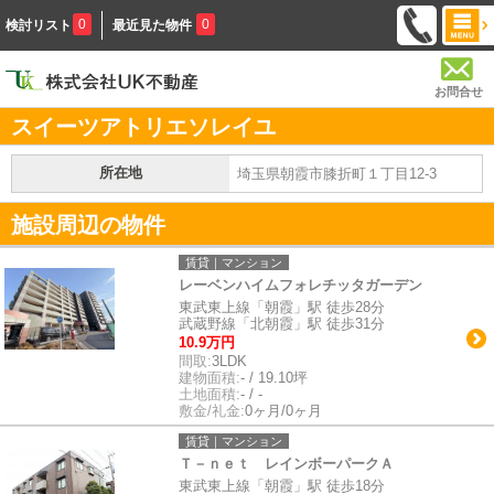
0
0
検討リスト
最近見た物件
お問合せ
スイーツアトリエソレイユ
所在地
埼玉県朝霞市膝折町１丁目12-3
施設周辺の物件
賃貸｜マンション
レーベンハイムフォレチッタガーデン
東武東上線「朝霞」駅 徒歩28分
武蔵野線「北朝霞」駅 徒歩31分
10.9万円
間取:
3LDK
建物面積:
- / 19.10坪
土地面積:
- / -
敷金/礼金:
0ヶ月/0ヶ月
賃貸｜マンション
Ｔ－ｎｅｔ レインボーパークＡ
東武東上線「朝霞」駅 徒歩18分