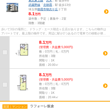
東武東上線
「
志木
」駅 徒歩9分
武蔵野線
「
北朝霞
」駅 徒歩13分
埼玉県
朝霞市
朝志ケ丘
２丁目
8.1
万円
築年数：予定 ｜募集中：
2室
階数：3階建
歩いて3分の場所に、ドラッグ・エース朝志ヶ丘店があります。こちらの物件は
アパートです。最上階の物件です。周辺に駅が2つあるので電車での移動が便利
です。当社は朝霞市エリアに特...
8.1
万
円
(管理費・共益費 5,000円)
敷：0万円｜礼：0万円
所在階：3階
間取り：1K
面積：20.00㎡
8.1
万
円
(管理費・共益費 5,000円)
敷：0万円｜礼：0万円
所在階：3階
間取り：1K
面積：20.44㎡
ラフォーレ飯倉
賃貸｜マンション