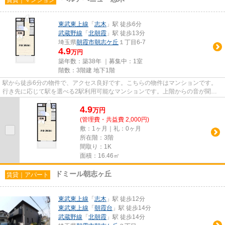
東武東上線
「
志木
」駅 徒歩6分
武蔵野線
「
北朝霞
」駅 徒歩13分
埼玉県
朝霞市
朝志ケ丘
１丁目6-7
4.9
万円
築年数：築38年 ｜募集中：
1室
階数：3階建 地下1階
駅から徒歩6分の物件で、アクセス良好です。こちらの物件はマンションです。
行き先に応じて駅を選べる2駅利用可能なマンションです。上階からの音が聞こ
えない最上階のお部屋です。ど...
4.9
万
円
(管理費・共益費 2,000円)
敷：1ヶ月｜礼：0ヶ月
所在階：3階
間取り：1K
面積：16.46㎡
ドミール朝志ヶ丘
賃貸｜アパート
東武東上線
「
志木
」駅 徒歩12分
東武東上線
「
朝霞台
」駅 徒歩14分
武蔵野線
「
北朝霞
」駅 徒歩14分