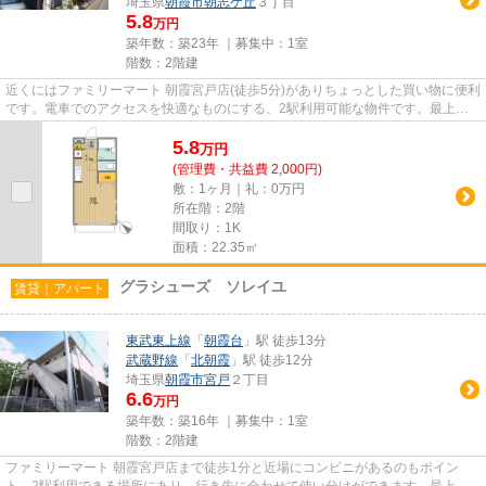
埼玉県
朝霞市
朝志ケ丘
３丁目
5.8
万円
築年数：築23年 ｜募集中：
1室
階数：2階建
近くにはファミリーマート 朝霞宮戸店(徒歩5分)がありちょっとした買い物に便利
です。電車でのアクセスを快適なものにする、2駅利用可能な物件です。最上階
のアパートです。こちらの物...
5.8
万
円
(管理費・共益費 2,000円)
敷：1ヶ月｜礼：0万円
所在階：2階
間取り：1K
面積：22.35㎡
グラシューズ ソレイユ
賃貸｜アパート
東武東上線
「
朝霞台
」駅 徒歩13分
武蔵野線
「
北朝霞
」駅 徒歩12分
埼玉県
朝霞市
宮戸
２丁目
6.6
万円
築年数：築16年 ｜募集中：
1室
階数：2階建
ファミリーマート 朝霞宮戸店まで徒歩1分と近場にコンビニがあるのもポイン
ト。2駅利用できる場所にあり、行き先に合わせて使い分けができます。最上階