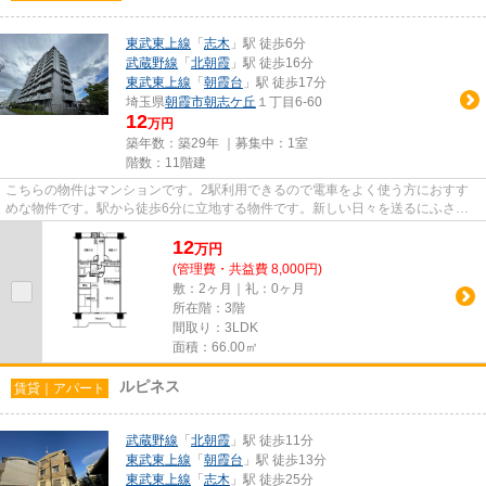
東武東上線
「
志木
」駅 徒歩6分
武蔵野線
「
北朝霞
」駅 徒歩16分
東武東上線
「
朝霞台
」駅 徒歩17分
埼玉県
朝霞市
朝志ケ丘
１丁目6-60
12
万円
築年数：築29年 ｜募集中：
1室
階数：11階建
こちらの物件はマンションです。2駅利用できるので電車をよく使う方におすす
めな物件です。駅から徒歩6分に立地する物件です。新しい日々を送るにふさわ
しい、きれいな室内です。当社...
12
万
円
(管理費・共益費 8,000円)
敷：2ヶ月｜礼：0ヶ月
所在階：3階
間取り：3LDK
面積：66.00㎡
ルピネス
賃貸｜アパート
武蔵野線
「
北朝霞
」駅 徒歩11分
東武東上線
「
朝霞台
」駅 徒歩13分
東武東上線
「
志木
」駅 徒歩25分