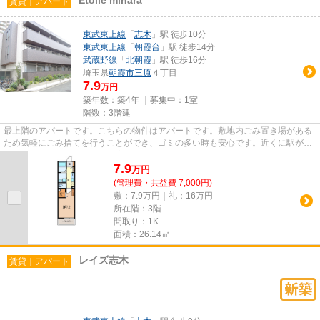
賃貸｜アパート
東武東上線
「
志木
」駅 徒歩10分
東武東上線
「
朝霞台
」駅 徒歩14分
武蔵野線
「
北朝霞
」駅 徒歩16分
埼玉県
朝霞市
三原
４丁目
7.9
万円
築年数：築4年 ｜募集中：
1室
階数：3階建
最上階のアパートです。こちらの物件はアパートです。敷地内ごみ置き場がある
ため気軽にごみ捨てを行うことができ、ゴミの多い時も安心です。近くに駅が2
つあるため、用途や行き先に応...
7.9
万
円
(管理費・共益費 7,000円)
敷：7.9万円｜礼：16万円
所在階：3階
間取り：1K
面積：26.14㎡
レイズ志木
賃貸｜アパート