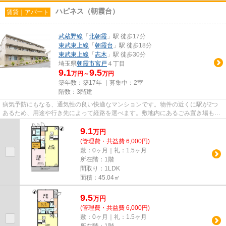
ハピネス（朝霞台）
賃貸｜アパート
武蔵野線
「
北朝霞
」駅 徒歩17分
東武東上線
「
朝霞台
」駅 徒歩18分
東武東上線
「
志木
」駅 徒歩30分
埼玉県
朝霞市
宮戸
４丁目
9.1
9.5
万円～
万円
築年数：築17年 ｜募集中：
2室
階数：3階建
病気予防にもなる、通気性の良い快適なマンションです。物件の近くに駅が2つ
あるため、用途や行き先によって経路を選べます。敷地内にあるごみ置き場も自
由に使うことができます。賃貸...
9.1
万
円
(管理費・共益費 6,000円)
敷：0ヶ月｜礼：1.5ヶ月
所在階：1階
間取り：1LDK
面積：45.04㎡
9.5
万
円
(管理費・共益費 6,000円)
敷：0ヶ月｜礼：1.5ヶ月
所在階：1階