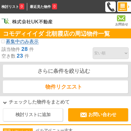
0
0
検討リスト
最近見た物件
お問合せ
コモディイイダ 北朝霞店の周辺物件一覧
募集中のみ表示
28
該当物件
件
23
空き数
件
さらに条件を絞り込む
物件リクエスト
チェックした物件をまとめて
検討リストに追加
お問い合わせ
ベルアベニュー志木
賃貸｜マンション