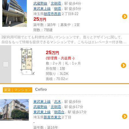
武蔵野線
「
北朝霞
」駅 徒歩4分
東武東上線
「
朝霞
」駅 徒歩5分
埼玉県
朝霞市
西原
２丁目8-22
25
万円
築年数：築5年 ｜募集中：
1室
階数：7階建
2駅利用可能でとても利便性の高いマンションです。造りとデザインに関して、
自信をもって情報を提供できるマンションです。こちらはエレベーター付き物件
です。朝霞市エリアと北朝霞付...
25
万
円
(管理費・共益費 -)
敷：2ヶ月｜礼：1ヶ月
所在階：1階
間取り：3LDK
面積：70.02㎡
Cefiro
賃貸｜マンション
東武東上線
「
志木
」駅 徒歩6分
武蔵野線
「
北朝霞
」駅 徒歩17分
東武東上線
「
朝霞台
」駅 徒歩17分
埼玉県
新座市
東北
２丁目
-
築年数：築16年