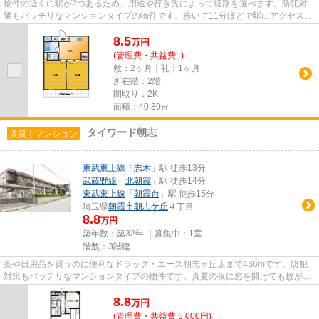
物件の近くに駅が2つあるため、用途や行き先によって経路を選べます。防犯対
策もバッチリなマンションタイプの物件です。歩いて11分ほどで駅にアクセスで
きる、立地の良さも魅力の物件...
8.5
万
円
(管理費・共益費 -)
敷：2ヶ月｜礼：1ヶ月
所在階：2階
間取り：2K
面積：40.80㎡
タイワード朝志
賃貸｜マンション
東武東上線
「
志木
」駅 徒歩13分
武蔵野線
「
北朝霞
」駅 徒歩14分
東武東上線
「
朝霞台
」駅 徒歩15分
埼玉県
朝霞市
朝志ケ丘
４丁目
8.8
万円
築年数：築32年 ｜募集中：
1室
階数：3階建
薬や日用品を買うのに便利なドラッグ・エース朝志ヶ丘店まで436mです。防犯
対策もバッチリなマンションタイプの物件です。真夏の夜に窓を開けても蚊が侵
入せず快眠できる最上階のマン...
8.8
万
円
(管理費・共益費 5,000円)