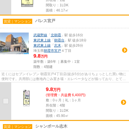
間取り：1LDK
面積：46.17㎡
パレス宮戸
賃貸｜マンション
武蔵野線
「
北朝霞
」駅 徒歩16分
東武東上線
「
朝霞台
」駅 徒歩18分
東武東上線
「
志木
」駅 徒歩26分
埼玉県
朝霞市
宮戸
４丁目
9.8
万円
築年数：築6年 ｜募集中：
1室
階数：4階建
近くにはセブンイレブン 朝霞宮戸4丁目店(徒歩5分)がありちょっとした買い物に
便利です。共用部には敷地内ごみ置き場・エレベータなどが揃っており、とても
充実しています。2駅利用可...
9.8
万
円
(管理費・共益費 6,400円)
敷：0ヶ月｜礼：1ヶ月
所在階：4階
間取り：1LDK
面積：45.90㎡
シャンボール志木
賃貸｜マンション