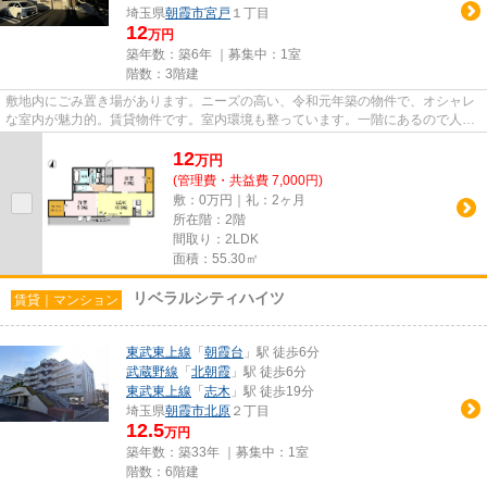
埼玉県
朝霞市
宮戸
１丁目
12
万円
築年数：築6年 ｜募集中：
1室
階数：3階建
敷地内にごみ置き場があります。ニーズの高い、令和元年築の物件で、オシャレ
な室内が魅力的。賃貸物件です。室内環境も整っています。一階にあるので人の
目は気になってしまうかもし...
12
万
円
(管理費・共益費 7,000円)
敷：0万円｜礼：2ヶ月
所在階：2階
間取り：2LDK
面積：55.30㎡
リベラルシティハイツ
賃貸｜マンション
東武東上線
「
朝霞台
」駅 徒歩6分
武蔵野線
「
北朝霞
」駅 徒歩6分
東武東上線
「
志木
」駅 徒歩19分
埼玉県
朝霞市
北原
２丁目
12.5
万円
築年数：築33年 ｜募集中：
1室
階数：6階建