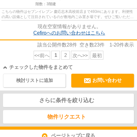
階数：3階建
こちらの物件はセブンイレブン 慶応志木高校前店まで493mにあります。利便性
の高い設備として注目されているのが敷地内ごみ置き場です。ぜひご覧いただき
たい賃貸物件です。一階にある...
現在空室情報がありません。
Cefiroへのお問い合わせはこちら
該当公開件数
28
件 空き数
23
件
1-20
件表示
1
2
<<前へ
次へ>>
最初
チェックした物件をまとめて
検討リストに追加
お問い合わせ
さらに条件を絞り込む
物件リクエスト
ページトップに戻る