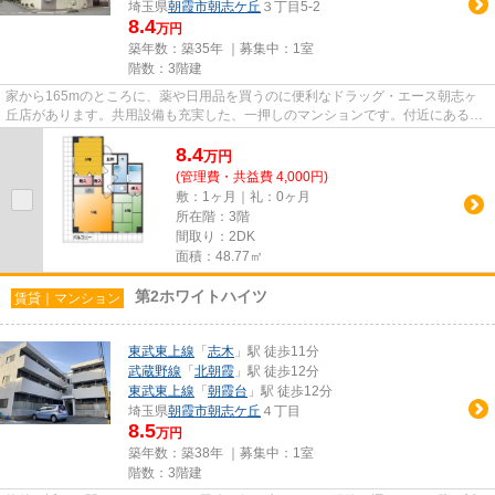
埼玉県
朝霞市
朝志ケ丘
３丁目5-2
8.4
万円
築年数：築35年 ｜募集中：
1室
階数：3階建
家から165mのところに、薬や日用品を買うのに便利なドラッグ・エース朝志ヶ
丘店があります。共用設備も充実した、一押しのマンションです。付近にある2
つの駅は、用途や行き先に応じて...
8.4
万
円
(管理費・共益費 4,000円)
敷：1ヶ月｜礼：0ヶ月
所在階：3階
間取り：2DK
面積：48.77㎡
第2ホワイトハイツ
賃貸｜マンション
東武東上線
「
志木
」駅 徒歩11分
武蔵野線
「
北朝霞
」駅 徒歩12分
東武東上線
「
朝霞台
」駅 徒歩12分
埼玉県
朝霞市
朝志ケ丘
４丁目
8.5
万円
築年数：築38年 ｜募集中：
1室
階数：3階建