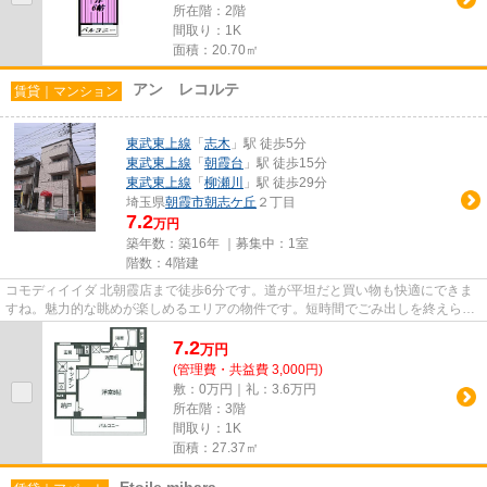
所在階：2階
間取り：1K
面積：20.70㎡
アン レコルテ
賃貸｜マンション
東武東上線
「
志木
」駅 徒歩5分
東武東上線
「
朝霞台
」駅 徒歩15分
東武東上線
「
柳瀬川
」駅 徒歩29分
埼玉県
朝霞市
朝志ケ丘
２丁目
7.2
万円
築年数：築16年 ｜募集中：
1室
階数：4階建
コモディイイダ 北朝霞店まで徒歩6分です。道が平坦だと買い物も快適にできま
すね。魅力的な眺めが楽しめるエリアの物件です。短時間でごみ出しを終えられ
るように、敷地内にゴミ置き...
7.2
万
円
(管理費・共益費 3,000円)
敷：0万円｜礼：3.6万円
所在階：3階
間取り：1K
面積：27.37㎡
Etoile mihara