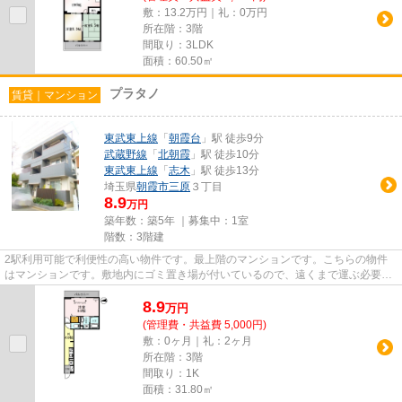
敷：13.2万円｜礼：0万円
所在階：3階
間取り：3LDK
面積：60.50㎡
プラタノ
賃貸｜マンション
東武東上線
「
朝霞台
」駅 徒歩9分
武蔵野線
「
北朝霞
」駅 徒歩10分
東武東上線
「
志木
」駅 徒歩13分
埼玉県
朝霞市
三原
３丁目
8.9
万円
築年数：築5年 ｜募集中：
1室
階数：3階建
2駅利用可能で利便性の高い物件です。最上階のマンションです。こちらの物件
はマンションです。敷地内にゴミ置き場が付いているので、遠くまで運ぶ必要が
なくゴミ出しが楽になります。...
8.9
万
円
(管理費・共益費 5,000円)
敷：0ヶ月｜礼：2ヶ月
所在階：3階
間取り：1K
面積：31.80㎡