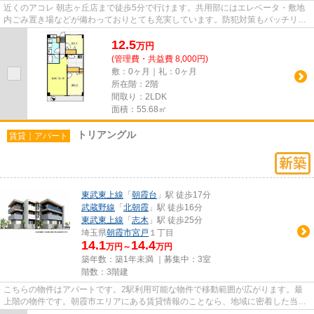
近くのアコレ 朝志ヶ丘店まで徒歩5分で行けます。共用部にはエレベータ・敷地
内ごみ置き場などが備わっておりとても充実しています。防犯対策もバッチリな
マンションタイプの物件です...
12.5
万
円
(管理費・共益費 8,000円)
敷：0ヶ月｜礼：0ヶ月
所在階：2階
間取り：2LDK
面積：55.68㎡
トリアングル
賃貸｜アパート
東武東上線
「
朝霞台
」駅 徒歩17分
武蔵野線
「
北朝霞
」駅 徒歩16分
東武東上線
「
志木
」駅 徒歩25分
埼玉県
朝霞市
宮戸
１丁目
14.1
14.4
万円～
万円
築年数：築1年未満 ｜募集中：
3室
階数：3階建
こちらの物件はアパートです。2駅利用可能な物件で移動範囲が広がります。最
上階の物件です。朝霞市エリアにある賃貸情報のことなら、地域に密着した当社
へお任せ下さい。当社は、多種...