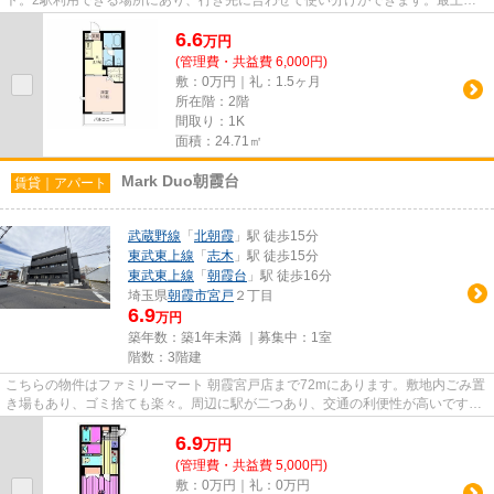
の物件です。こちらの物件はアパ...
6.6
万
円
(管理費・共益費 6,000円)
敷：0万円｜礼：1.5ヶ月
所在階：2階
間取り：1K
面積：24.71㎡
Mark Duo朝霞台
賃貸｜アパート
武蔵野線
「
北朝霞
」駅 徒歩15分
東武東上線
「
志木
」駅 徒歩15分
東武東上線
「
朝霞台
」駅 徒歩16分
埼玉県
朝霞市
宮戸
２丁目
6.9
万円
築年数：築1年未満 ｜募集中：
1室
階数：3階建
こちらの物件はファミリーマート 朝霞宮戸店まで72mにあります。敷地内ごみ置
き場もあり、ゴミ捨ても楽々。周辺に駅が二つあり、交通の利便性が高いです。
こちらの物件はアパートです...
6.9
万
円
(管理費・共益費 5,000円)
敷：0万円｜礼：0万円