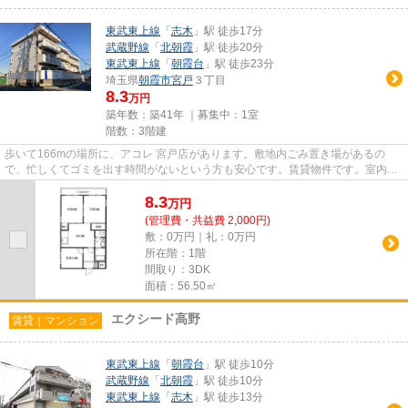
東武東上線
「
志木
」駅 徒歩17分
武蔵野線
「
北朝霞
」駅 徒歩20分
東武東上線
「
朝霞台
」駅 徒歩23分
埼玉県
朝霞市
宮戸
３丁目
8.3
万円
築年数：築41年 ｜募集中：
1室
階数：3階建
歩いて166mの場所に、アコレ 宮戸店があります。敷地内ごみ置き場があるの
で、忙しくてゴミを出す時間がないという方も安心です。賃貸物件です。室内環
境も整っています。一階にあるの...
8.3
万
円
(管理費・共益費 2,000円)
敷：0万円｜礼：0万円
所在階：1階
間取り：3DK
面積：56.50㎡
エクシード高野
賃貸｜マンション
東武東上線
「
朝霞台
」駅 徒歩10分
武蔵野線
「
北朝霞
」駅 徒歩10分
東武東上線
「
志木
」駅 徒歩13分