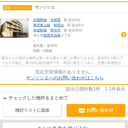
サンソシエ
賃貸｜マンション
武蔵野線
「
北朝霞
」駅 徒歩5分
東武東上線
「
朝霞台
」駅 徒歩6分
有楽町線
「
和光市
」駅 徒歩40分
埼玉県
朝霞市
浜崎
３丁目
-
築年数：築36年
階数：6階建
陽当たりが良好な物件は寒い冬も暖かく過ごす事ができます。徒歩5分で駅にア
クセス可能な、魅力的な駅近物件です。周辺に駅が二つあり、交通の利便性が高
いです。共用部にはエレベータ...
現在空室情報がありません。
サンソシエへのお問い合わせはこちら
該当公開件数
1
件
1-1
件表示
チェックした物件をまとめて
検討リストに追加
お問い合わせ