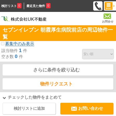
0
0
検討リスト
最近見た物件
お問合せ
セブンイレブン 朝霞厚生病院前店の周辺物件一
覧
募集中のみ表示
1
該当物件
件
0
空き数
件
さらに条件を絞り込む
物件リクエスト
チェックした物件をまとめて
検討リストに追加
お問い合わせ