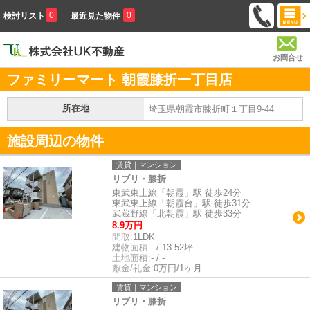
0
0
検討リスト
最近見た物件
お問合せ
ファミリーマート 朝霞膝折一丁目店
所在地
埼玉県朝霞市膝折町１丁目9-44
施設周辺の物件
賃貸｜マンション
リブリ・膝折
東武東上線「朝霞」駅 徒歩24分
東武東上線「朝霞台」駅 徒歩31分
武蔵野線「北朝霞」駅 徒歩33分
8.9万円
間取:
1LDK
建物面積:
- / 13.52坪
土地面積:
- / -
敷金/礼金:
0万円/1ヶ月
賃貸｜マンション
リブリ・膝折