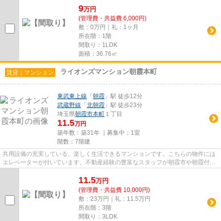
9
万
円
(管理費・共益費 6,000円)
敷：0万円｜礼：1ヶ月
所在階：1階
間取り：1LDK
面積：36.76㎡
ライオンズマンション朝霞本町
賃貸｜マンション
東武東上線
「
朝霞
」駅 徒歩12分
武蔵野線
「
北朝霞
」駅 徒歩23分
埼玉県
朝霞市
本町
１丁目
11.5
万円
築年数：築31年 ｜募集中：
1室
階数：7階建
共用設備の充実している、楽しく生活できるマンションです。こちらの物件には
エレベーターが付いています。不動産経験の豊富なスタッフが朝霞市や朝霞付近
のお部屋探しを快適にサポー...
11.5
万
円
(管理費・共益費 10,000円)
敷：23万円｜礼：11.5万円
所在階：3階
間取り：3LDK