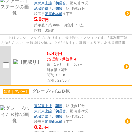
東武東上線
「
朝霞台
」駅 徒歩26分
武蔵野線
「
北朝霞
」駅 徒歩28分
埼玉県
朝霞市
本町
１丁目
5.8
万円
築年数：築38年 ｜募集中：
1室
階数：3階建
こちらはマンションタイプになります。最上階のマンションです。2駅利用可能
な物件なので、交通経路を選ぶことができます。朝霞市エリアにある賃貸情報の
ことなら、地域に密着した当社...
5.8
万
円
(管理費・共益費 -)
敷：1ヶ月｜礼：0万円
所在階：3階
間取り：1K
面積：22.30㎡
グレープハイムＢ棟
賃貸｜アパート
東武東上線
「
朝霞
」駅 徒歩10分
東武東上線
「
朝霞台
」駅 徒歩28分
武蔵野線
「
北朝霞
」駅 徒歩28分
埼玉県
朝霞市
本町
１丁目
8.2
万円