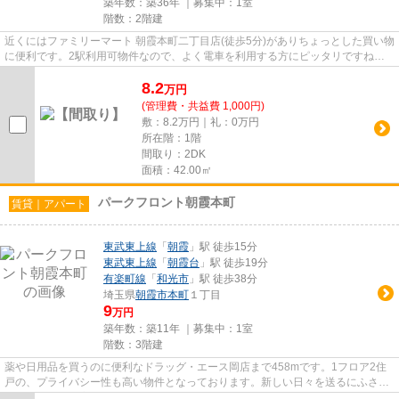
築年数：築36年 ｜募集中：
1室
階数：2階建
近くにはファミリーマート 朝霞本町二丁目店(徒歩5分)がありちょっとした買い物
に便利です。2駅利用可物件なので、よく電車を利用する方にピッタリですね。
こちらの物件はアパートです...
8.2
万
円
(管理費・共益費 1,000円)
敷：8.2万円｜礼：0万円
所在階：1階
間取り：2DK
面積：42.00㎡
パークフロント朝霞本町
賃貸｜アパート
東武東上線
「
朝霞
」駅 徒歩15分
東武東上線
「
朝霞台
」駅 徒歩19分
有楽町線
「
和光市
」駅 徒歩38分
埼玉県
朝霞市
本町
１丁目
9
万円
築年数：築11年 ｜募集中：
1室
階数：3階建
薬や日用品を買うのに便利なドラッグ・エース岡店まで458mです。1フロア2住
戸の、プライバシー性も高い物件となっております。新しい日々を送るにふさわ
しい、きれいな室内です。一階...