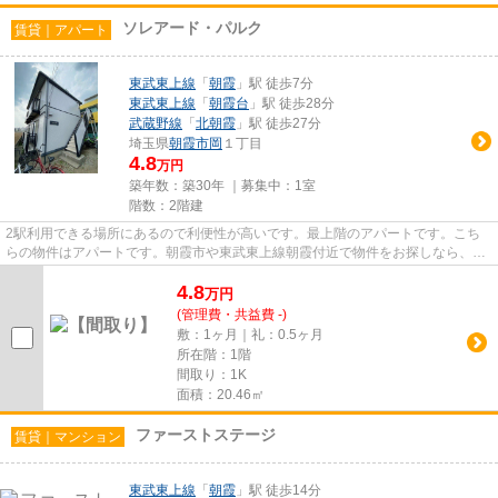
ソレアード・パルク
賃貸｜アパート
東武東上線
「
朝霞
」駅 徒歩7分
東武東上線
「
朝霞台
」駅 徒歩28分
武蔵野線
「
北朝霞
」駅 徒歩27分
埼玉県
朝霞市
岡
１丁目
4.8
万円
築年数：築30年 ｜募集中：
1室
階数：2階建
2駅利用できる場所にあるので利便性が高いです。最上階のアパートです。こち
らの物件はアパートです。朝霞市や東武東上線朝霞付近で物件をお探しなら、当
社にお任せください。当社では...
4.8
万
円
(管理費・共益費 -)
敷：1ヶ月｜礼：0.5ヶ月
所在階：1階
間取り：1K
面積：20.46㎡
ファーストステージ
賃貸｜マンション
東武東上線
「
朝霞
」駅 徒歩14分