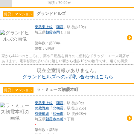
面積：70.99㎡
グランドヒルズ
賃貸｜マンション
東武東上線
「
朝霞
」駅 徒歩10分
埼玉県
朝霞市
岡
１丁目
-
築年数：築38年
階数：6階建
家から444mのところに、薬や日用品を買うのに便利なドラッグ・エース岡店が
あります。電車移動の多い方に嬉しい駅から徒歩10分の物件です。遠くの風景を
見つめることは視力回復にも繋...
現在空室情報がありません。
グランドヒルズへのお問い合わせはこちら
ラ・ミューズ朝霞本町
賃貸｜マンション
東武東上線
「
朝霞
」駅 徒歩9分
武蔵野線
「
北朝霞
」駅 徒歩25分
有楽町線
「
和光市
」駅 徒歩28分
埼玉県
朝霞市
本町
１丁目
-
築年数：築8年