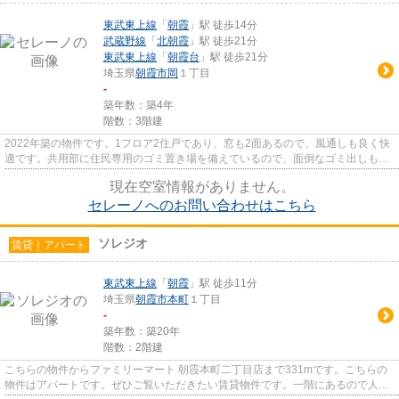
東武東上線
「
朝霞
」駅 徒歩14分
武蔵野線
「
北朝霞
」駅 徒歩21分
東武東上線
「
朝霞台
」駅 徒歩21分
埼玉県
朝霞市
岡
１丁目
-
築年数：築4年
階数：3階建
2022年築の物件です。1フロア2住戸であり、窓も2面あるので、風通しも良く快
適です。共用部に住民専用のゴミ置き場を備えているので、面倒なゴミ出しも楽
になります。賃貸物件です。室...
現在空室情報がありません。
セレーノへのお問い合わせはこちら
ソレジオ
賃貸｜アパート
東武東上線
「
朝霞
」駅 徒歩11分
埼玉県
朝霞市
本町
１丁目
-
築年数：築20年
階数：2階建
こちらの物件からファミリーマート 朝霞本町二丁目店まで331mです。こちらの
物件はアパートです。ぜひご覧いただきたい賃貸物件です。一階にあるので人の