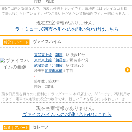
階数：3階建
築5年以内と築浅なので、内装も外観もキレイです。敷地内にはキレイなゴミ捨
て場も設けられています。ぜひご覧いただきたい賃貸物件です。一階にあるので
人の目は気になってしまうかも...
現在空室情報がありません。
ラ・ミューズ朝霞本町へのお問い合わせはこちら
ヴァイスハイム
賃貸｜アパート
東武東上線
「
朝霞
」駅 徒歩10分
東武東上線
「
朝霞台
」駅 徒歩27分
武蔵野線
「
北朝霞
」駅 徒歩26分
埼玉県
朝霞市
本町
１丁目
-
築年数：築33年
階数：2階建
薬や日用品を買うのに便利なドラッグエース 本町店まで、282mです。2駅利用が
できて、電車での移動に役立つ物件です。新しい日々を送るにふさわしい、きれ
いな室内です。一階にあるの...
現在空室情報がありません。
ヴァイスハイムへのお問い合わせはこちら
セレーノ
賃貸｜アパート