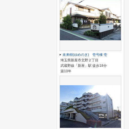
未来樹(ゆめのき) 壱号棟 壱
埼玉県新座市北野２丁目
武蔵野線「新座」駅 徒歩18分
築10年