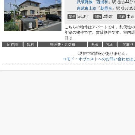
武蔵野線
「
西浦和
」駅 徒歩44分車
東武東上線
「
朝霞台
」駅 徒歩35分
築13年
2階建
木造
築年
階数
構造
こちらの物件はアパートです。利便性の
年築の物件です。賃貸物件です。室内環
目は...
所在階
賃料
管理費・共益費
敷金
礼金
間取り
現在空室情報がありません。
コモド・オヴェストへのお問い合わせは