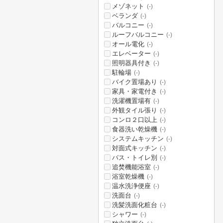
メゾネット
(-)
ベランダ
(-)
バルコニー
(-)
ルーフバルコニー
(-)
オール電化
(-)
エレベーター
(-)
照明器具付き
(-)
駐輪場
(-)
バイク置場あり
(-)
家具・家電付き
(-)
洗濯機置場有
(-)
外観タイル張り
(-)
コンロ２口以上
(-)
食器洗い乾燥機
(-)
システムキッチン
(-)
対面式キッチン
(-)
バス・トイレ別
(-)
追焚機能浴室
(-)
浴室乾燥機
(-)
温水洗浄便座
(-)
洗面台
(-)
洗髪洗面化粧台
(-)
シャワー
(-)