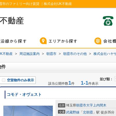
霞市のファミリー向け賃貸 ｜株式会社UK不動産
K不動産
>
周辺施設案内
>
朝霞市
>
朝霞市のその他
>
株式会社ハヤ
物件
並び順：
空室物件のみ表示
1
1-1
該当公開件数
件
件表示
コモド・オヴェスト
埼玉県
朝霞市
大字上内間木
住所
交通
武蔵野線
「
北朝霞
」駅 徒歩35分