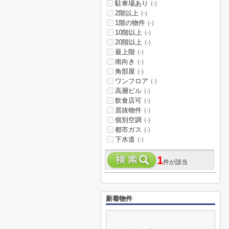
駐車場あり
(-)
2階以上
(-)
1階の物件
(-)
10階以上
(-)
20階以上
(-)
最上階
(-)
南向き
(-)
角部屋
(-)
ワンフロア
(-)
高層ビル
(-)
飲食店可
(-)
居抜物件
(-)
個別空調
(-)
都市ガス
(-)
下水道
(-)
1
件が該当
新着物件