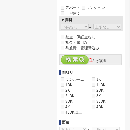
アパート
マンション
一戸建て
▼賃料
～
敷金・保証金なし
礼金・敷引なし
共益費・管理費込み
1
件が該当
間取り
ワンルーム
1K
1DK
1LDK
2K
2DK
2LDK
3K
3DK
3LDK
4K
4DK
4LDK以上
面積
～