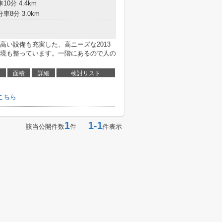
10分 4.4km
車8分 3.0km
高い設備も充実した、高ニーズな2013
境も整っています。一階にあるので人の
面積
詳細
検討リスト
こちら
1
1-1
該当公開件数
件
件表示