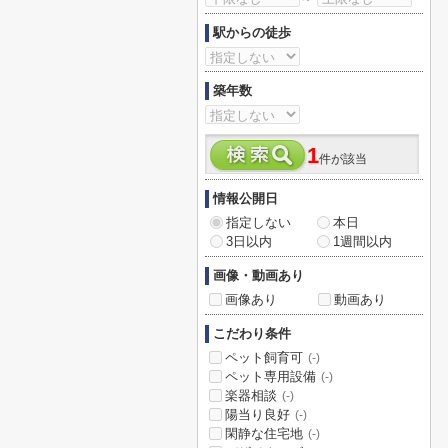
駅からの徒歩
築年数
1
件が該当
情報公開日
指定しない
本日
3日以内
1週間以内
画像・動画あり
画像あり
動画あり
こだわり条件
ペット飼育可
(-)
ペット専用設備
(-)
楽器相談
(-)
陽当り良好
(-)
閑静な住宅地
(-)