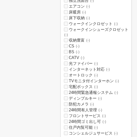
独立洗面台
(-)
エアコン
(-)
床暖房
(-)
床下収納
(-)
ウォークインクロゼット
(-)
ウォークインシューズクロゼット
(-)
収納豊富
(-)
CS
(-)
BS
(-)
CATV
(-)
光ファイバー
(-)
インターネット対応
(-)
オートロック
(-)
TVモニタ付インターホン
(-)
宅配ボックス
(-)
24時間緊急通報システム
(-)
ディンプルキー
(-)
防犯カメラ
(-)
24時間有人管理
(-)
フロントサービス
(-)
24時間ゴミ出し可
(-)
住戸内覧可能
(-)
コンシェルジュサービス
(-)