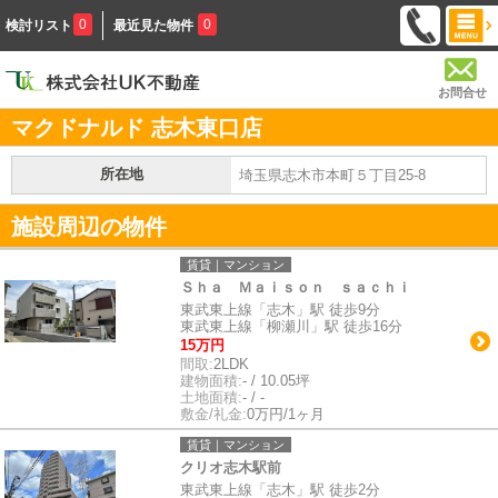
0
0
検討リスト
最近見た物件
お問合せ
マクドナルド 志木東口店
所在地
埼玉県志木市本町５丁目25-8
施設周辺の物件
賃貸｜マンション
Ｓｈａ Ｍａｉｓｏｎ ｓａｃｈｉ
東武東上線「志木」駅 徒歩9分
東武東上線「柳瀬川」駅 徒歩16分
15万円
間取:
2LDK
建物面積:
- / 10.05坪
土地面積:
- / -
敷金/礼金:
0万円/1ヶ月
賃貸｜マンション
クリオ志木駅前
東武東上線「志木」駅 徒歩2分