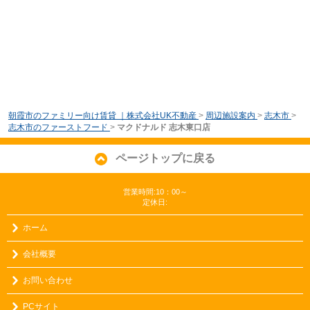
朝霞市のファミリー向け賃貸 ｜株式会社UK不動産
>
周辺施設案内
>
志木市
>
志木市のファーストフード
>
マクドナルド 志木東口店
ページトップに戻る
営業時間:10：00～
定休日:
ホーム
会社概要
お問い合わせ
PCサイト