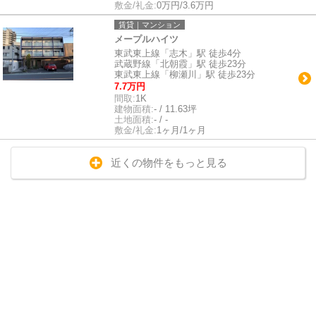
敷金/礼金:
0万円/3.6万円
賃貸｜マンション
メープルハイツ
東武東上線「志木」駅 徒歩4分
武蔵野線「北朝霞」駅 徒歩23分
東武東上線「柳瀬川」駅 徒歩23分
7.7万円
間取:
1K
建物面積:
- / 11.63坪
土地面積:
- / -
敷金/礼金:
1ヶ月/1ヶ月
近くの物件をもっと見る