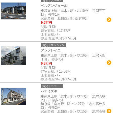
賃貸｜アパート
ベルアンジュール
東武東上線「志木」駅 バス10分 「宗岡三丁
目」 停歩1分
武蔵野線「北朝霞」駅 徒歩39分
9.5万円
間取:
2LDK
建物面積:
- / 17.67坪
土地面積:
- / -
敷金/礼金:
0万円/1.5ヶ月
賃貸｜マンション
アンソレイエ
東武東上線「志木」駅 バス16分 「上宗岡四
丁目」 停歩3分
9.8万円
間取:
2LDK
建物面積:
- / 15.56坪
土地面積:
- / -
敷金/礼金:
0ヶ月/1.5ヶ月
賃貸｜アパート
ハナミズキ
東武東上線「志木」駅 バス13分 「志木高校
入口」 停歩2分
埼京線「南与野」駅 バス27分 「志木高校入
口」 停歩2分
武蔵野線「北朝霞」駅 バス15分 「志木高校