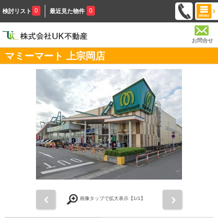
0
0
検討リスト
最近見た物件
お問合せ
マミーマート 上宗岡店
前
次
画像タップで拡大表示【
1
/1】