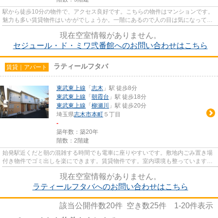
駅から徒歩10分の物件で、アクセス良好です。こちらの物件はマンションです。
魅力も多い賃貸物件はいかがでしょうか。一階にあるので人の目は気になってし
まうかもしれません。当社ス...
現在空室情報がありません。
セジュール・ド・ミワ弐番館へのお問い合わせはこちら
ラティールフタバ
賃貸｜アパート
東武東上線
「
志木
」駅 徒歩8分
東武東上線
「
朝霞台
」駅 徒歩18分
東武東上線
「
柳瀬川
」駅 徒歩20分
埼玉県
志木市
本町
５丁目
-
築年数：築20年
階数：2階建
始発駅近くだと朝の混雑する時間でも電車に座りやすいです。敷地内ごみ置き場
付き物件でゴミ出しを楽にできます。賃貸物件です。室内環境も整っています。
一階にあるので人の目は気に...
現在空室情報がありません。
ラティールフタバへのお問い合わせはこちら
該当公開件数
20
件 空き数
25
件
1-20
件表示