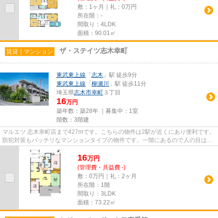
敷：1ヶ月｜礼：0万円
所在階：-
間取り：4LDK
面積：90.01㎡
ザ・ステイツ志木幸町
賃貸｜マンション
東武東上線
「
志木
」駅 徒歩9分
東武東上線
「
柳瀬川
」駅 徒歩11分
埼玉県
志木市
幸町
３丁目
16
万円
築年数：築28年 ｜募集中：
1室
階数：3階建
マルエツ 志木幸町店まで427mです。こちらの物件は2駅が近くにあり便利です。
防犯対策もバッチリなマンションタイプの物件です。一階にあるので人の目は気
になってしまうかもしれませ...
16
万
円
(管理費・共益費 -)
敷：0万円｜礼：2ヶ月
所在階：1階
間取り：3LDK
面積：73.22㎡