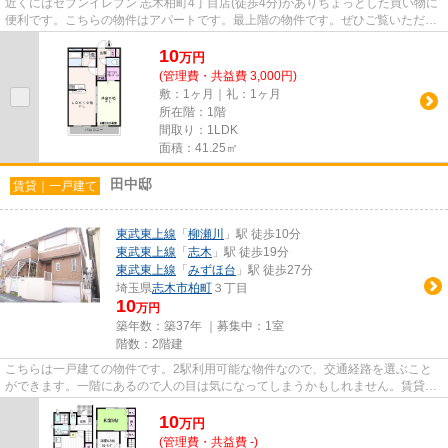
近くにはセブンイレブン 志木柏町4丁目店(徒歩4分)がありちょっとした買い物に
便利です。こちらの物件はアパートです。最上階の物件です。ぜひご覧いただき
たい賃貸物件です。当社スタ...
10
万
円
(管理費・共益費 3,000円)
敷：1ヶ月｜礼：1ヶ月
所在階：1階
間取り：1LDK
面積：41.25㎡
田中邸
賃貸｜一戸建て
東武東上線
「
柳瀬川
」駅 徒歩10分
東武東上線
「
志木
」駅 徒歩19分
東武東上線
「
みずほ台
」駅 徒歩27分
埼玉県
志木市
柏町
３丁目
10
万円
築年数：築37年 ｜募集中：
1室
階数：2階建
こちらは一戸建ての物件です。2駅利用可能な物件なので、交通経路を選ぶこと
ができます。一階にあるので人の目は気になってしまうかもしれません。賃貸戸
建て探しも楽しく。志木市や東...
10
万
円
(管理費・共益費 -)