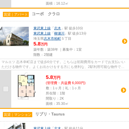
面積：16.12㎡
コーポ クラロ
賃貸｜アパート
東武東上線
「
志木
」駅 徒歩10分
東武東上線
「
柳瀬川
」駅 徒歩13分
埼玉県
志木市
柏町
５丁目
5.8
万円
築年数：築38年 ｜募集中：
1室
階数：2階建
マルエツ 志木幸町店まで徒歩6分です。こちらは初期費用をカードでお支払いい
ただける物件です。よくお出かけをする方にも便利な、2駅利用可能な物件で
す。一階にあるので人の目は気に...
5.8
万
円
(管理費・共益費 6,000円)
敷：1ヶ月｜礼：1ヶ月
所在階：1階
間取り：2K
面積：35.30㎡
リブリ・Taurus
賃貸｜マンション
東武東上線
「
志木
」駅 徒歩11分