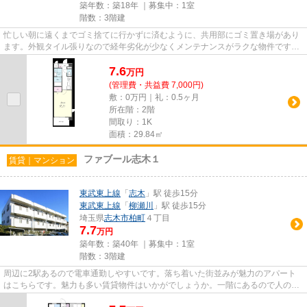
築年数：築18年 ｜募集中：
1室
階数：3階建
忙しい朝に遠くまでゴミ捨てに行かずに済むように、共用部にゴミ置き場があり
ます。外観タイル張りなので経年劣化が少なくメンテナンスがラクな物件です。
防犯対策もバッチリなマンシ...
7.6
万
円
(管理費・共益費 7,000円)
敷：0万円｜礼：0.5ヶ月
所在階：2階
間取り：1K
面積：29.84㎡
ファブール志木１
賃貸｜マンション
東武東上線
「
志木
」駅 徒歩15分
東武東上線
「
柳瀬川
」駅 徒歩15分
埼玉県
志木市
柏町
４丁目
7.7
万円
築年数：築40年 ｜募集中：
1室
階数：3階建
周辺に2駅あるので電車通勤しやすいです。落ち着いた街並みが魅力のアパート
はこちらです。魅力も多い賃貸物件はいかがでしょうか。一階にあるので人の目
は気になってしまうかもしれま...