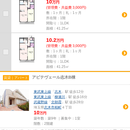
10
万
円
(管理費・共益費 3,000円)
敷：1ヶ月｜礼：1ヶ月
所在階：1階
間取り：1LDK
面積：41.25㎡
10.2
万
円
(管理費・共益費 3,000円)
敷：1ヶ月｜礼：1ヶ月
所在階：1階
間取り：1LDK
面積：41.25㎡
アビテヴェール志木B棟
賃貸｜アパート
東武東上線
「
志木
」駅 徒歩12分
東武東上線
「
柳瀬川
」駅 徒歩16分
武蔵野線
「
北朝霞
」駅 徒歩28分
埼玉県
志木市
柏町
４丁目
10
万円
築年数：築9年 ｜募集中：
1室
階数：2階建