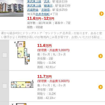
東武東上線
「
志木
」駅 徒歩11分
東武東上線
「
柳瀬川
」駅 徒歩13分
武蔵野線
「
北朝霞
」駅 徒歩25分
埼玉県
志木市
柏町
４丁目
11.6
12
万円～
万円
築年数：築1年未満 ｜募集中：
7室
階数：3階建
家から徒歩4分にドラッグストア「サンドラッグ 志木店」があります。あると使
い勝手がよく利便性が高いのが敷地内ごみ置き場です。お使いいただける駅は2
駅あり、行き先に応じて使い分...
11.6
万
円
(管理費・共益費 5,000円)
敷：0ヶ月｜礼：2ヶ月
所在階：1階
間取り：1LDK
面積：42.91㎡
11.7
万
円
(管理費・共益費 5,000円)
敷：0ヶ月｜礼：2ヶ月
所在階：1階
間取り：1LDK
面積：42.19㎡