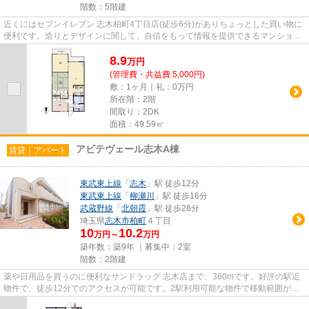
階数：5階建
近くにはセブンイレブン 志木柏町4丁目店(徒歩6分)がありちょっとした買い物に
便利です。造りとデザインに関して、自信をもって情報を提供できるマンション
です。2駅利用できる場所に...
8.9
万
円
(管理費・共益費 5,000円)
敷：1ヶ月｜礼：0万円
所在階：2階
間取り：2DK
面積：49.59㎡
アビテヴェール志木A棟
賃貸｜アパート
東武東上線
「
志木
」駅 徒歩12分
東武東上線
「
柳瀬川
」駅 徒歩16分
武蔵野線
「
北朝霞
」駅 徒歩28分
埼玉県
志木市
柏町
４丁目
10
10.2
万円～
万円
築年数：築9年 ｜募集中：
2室
階数：2階建
薬や日用品を買うのに便利なサンドラッグ 志木店まで、360mです。好評の駅近
物件で、徒歩12分でのアクセスが可能です。2駅利用可能な物件で移動範囲が広
がります。ぜひご覧いただきた...