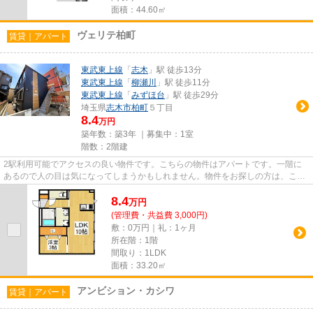
面積：44.60㎡
ヴェリテ柏町
賃貸｜アパート
東武東上線
「
志木
」駅 徒歩13分
東武東上線
「
柳瀬川
」駅 徒歩11分
東武東上線
「
みずほ台
」駅 徒歩29分
埼玉県
志木市
柏町
５丁目
8.4
万円
築年数：築3年 ｜募集中：
1室
階数：2階建
2駅利用可能でアクセスの良い物件です。こちらの物件はアパートです。一階に
あるので人の目は気になってしまうかもしれません。物件をお探しの方は、こち
らからお探しになりませんか。...
8.4
万
円
(管理費・共益費 3,000円)
敷：0万円｜礼：1ヶ月
所在階：1階
間取り：1LDK
面積：33.20㎡
アンビション・カシワ
賃貸｜アパート