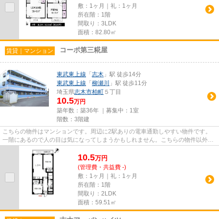
敷：1ヶ月｜礼：1ヶ月
所在階：1階
間取り：3LDK
面積：82.80㎡
コーポ第三糀屋
賃貸｜マンション
東武東上線
「
志木
」駅 徒歩14分
東武東上線
「
柳瀬川
」駅 徒歩11分
埼玉県
志木市
柏町
５丁目
10.5
万円
築年数：築36年 ｜募集中：
1室
階数：3階建
こちらの物件はマンションです。周辺に2駅ありの電車通勤しやすい物件です。
一階にあるので人の目は気になってしまうかもしれません。こちらの物件以外に
も、東武東上線志木駅近くの物...
10.5
万
円
(管理費・共益費 -)
敷：1ヶ月｜礼：1ヶ月
所在階：1階
間取り：2LDK
面積：59.51㎡