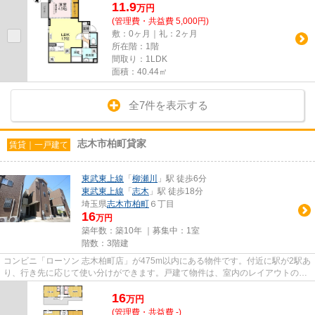
11.9
万
円
(管理費・共益費 5,000円)
敷：0ヶ月｜礼：2ヶ月
所在階：1階
間取り：1LDK
面積：40.44㎡
全7件を表示する
志木市柏町貸家
賃貸｜一戸建て
東武東上線
「
柳瀬川
」駅 徒歩6分
東武東上線
「
志木
」駅 徒歩18分
埼玉県
志木市
柏町
６丁目
16
万円
築年数：築10年 ｜募集中：
1室
階数：3階建
コンビニ「ローソン 志木柏町店」が475m以内にある物件です。付近に駅が2駅あ
り、行き先に応じて使い分けができます。戸建て物件は、室内のレイアウトの自
由度も高くお勧めです。新し...
16
万
円
(管理費・共益費 -)