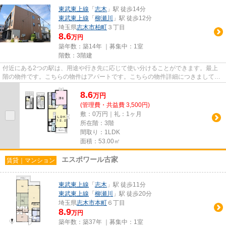
東武東上線
「
志木
」駅 徒歩14分
東武東上線
「
柳瀬川
」駅 徒歩12分
埼玉県
志木市
柏町
３丁目
8.6
万円
築年数：築14年 ｜募集中：
1室
階数：3階建
付近にある2つの駅は、用途や行き先に応じて使い分けることができます。最上
階の物件です。こちらの物件はアパートです。こちらの物件詳細につきまして
は、お気軽にご連絡下さい。その...
8.6
万
円
(管理費・共益費 3,500円)
敷：0万円｜礼：1ヶ月
所在階：3階
間取り：1LDK
面積：53.00㎡
エスポワール古家
賃貸｜マンション
東武東上線
「
志木
」駅 徒歩11分
東武東上線
「
柳瀬川
」駅 徒歩20分
埼玉県
志木市
本町
６丁目
8.9
万円
築年数：築37年 ｜募集中：
1室