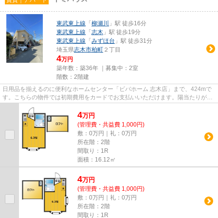
東武東上線
「
柳瀬川
」駅 徒歩16分
東武東上線
「
志木
」駅 徒歩19分
東武東上線
「
みずほ台
」駅 徒歩31分
埼玉県
志木市
柏町
２丁目
4
万円
築年数：築36年 ｜募集中：
2室
階数：2階建
日用品を揃えるのに便利なホームセンター「ビバホーム 志木店」まで、424mで
す。こちらの物件では初期費用をカードでお支払いいただけます。陽当たりが良
く、日中は電気代が節約出来ま...
4
万
円
(管理費・共益費 1,000円)
敷：0万円｜礼：0万円
所在階：2階
間取り：1R
面積：16.12㎡
4
万
円
(管理費・共益費 1,000円)
敷：0万円｜礼：0万円
所在階：2階
間取り：1R