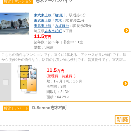
志木アーバンハイツ
賃貸｜マンション
東武東上線
「
柳瀬川
」駅 徒歩6分
東武東上線
「
志木
」駅 徒歩21分
東武東上線
「
みずほ台
」駅 徒歩25分
埼玉県
志木市
柏町
６丁目
11.5
万円
築年数：築39年 ｜募集中：
1室
階数：5階建
こちらの物件はマンションです。近くに2駅ある、アクセスが良い物件です。駅
から徒歩6分の物件なら、駅前のお買い物も便利です。賃貸物件です。室内環境
も整っています。当社スタッフ...
11.5
万
円
(管理費・共益費 -)
敷：1ヶ月｜礼：1ヶ月
所在階：3階
間取り：3LDK
面積：64.29㎡
D-Sereno志木柏町
賃貸｜アパート