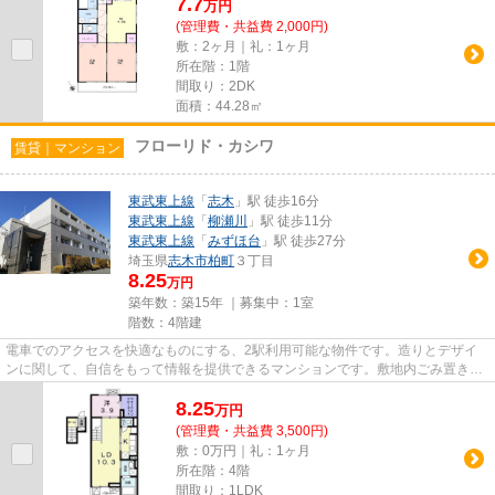
7.7
万
円
(管理費・共益費 2,000円)
敷：2ヶ月｜礼：1ヶ月
所在階：1階
間取り：2DK
面積：44.28㎡
フローリド・カシワ
賃貸｜マンション
東武東上線
「
志木
」駅 徒歩16分
東武東上線
「
柳瀬川
」駅 徒歩11分
東武東上線
「
みずほ台
」駅 徒歩27分
埼玉県
志木市
柏町
３丁目
8.25
万円
築年数：築15年 ｜募集中：
1室
階数：4階建
電車でのアクセスを快適なものにする、2駅利用可能な物件です。造りとデザイ
ンに関して、自信をもって情報を提供できるマンションです。敷地内ごみ置き場
があればごみをもって歩く距離...
8.25
万
円
(管理費・共益費 3,500円)
敷：0万円｜礼：1ヶ月
所在階：4階
間取り：1LDK