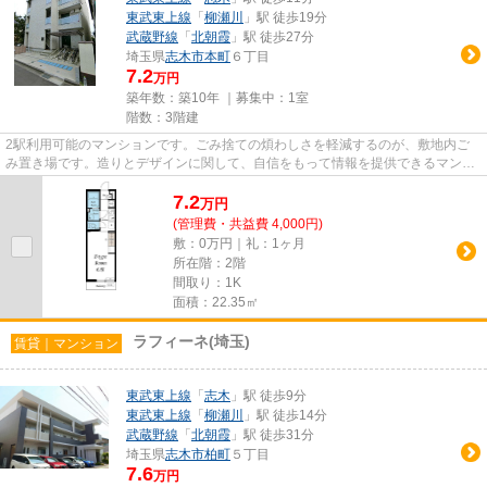
東武東上線
「
柳瀬川
」駅 徒歩19分
武蔵野線
「
北朝霞
」駅 徒歩27分
埼玉県
志木市
本町
６丁目
7.2
万円
築年数：築10年 ｜募集中：
1室
階数：3階建
2駅利用可能のマンションです。ごみ捨ての煩わしさを軽減するのが、敷地内ご
み置き場です。造りとデザインに関して、自信をもって情報を提供できるマンシ
ョンです。まだ気になる物件が...
7.2
万
円
(管理費・共益費 4,000円)
敷：0万円｜礼：1ヶ月
所在階：2階
間取り：1K
面積：22.35㎡
ラフィーネ(埼玉)
賃貸｜マンション
東武東上線
「
志木
」駅 徒歩9分
東武東上線
「
柳瀬川
」駅 徒歩14分
武蔵野線
「
北朝霞
」駅 徒歩31分
埼玉県
志木市
柏町
５丁目
7.6
万円