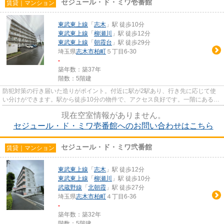
セジュール・ド・ミワ壱番館
賃貸｜マンション
東武東上線
「
志木
」駅 徒歩10分
東武東上線
「
柳瀬川
」駅 徒歩12分
東武東上線
「
朝霞台
」駅 徒歩29分
埼玉県
志木市
柏町
５丁目6-30
-
築年数：築37年
階数：5階建
防犯対策の行き届いた造りがポイント。付近に駅が2駅あり、行き先に応じて使
い分けができます。駅から徒歩10分の物件で、アクセス良好です。一階にあるの
で人の目は気になってしまうか...
現在空室情報がありません。
セジュール・ド・ミワ壱番館へのお問い合わせはこちら
セジュール・ド・ミワ弐番館
賃貸｜マンション
東武東上線
「
志木
」駅 徒歩12分
東武東上線
「
柳瀬川
」駅 徒歩10分
武蔵野線
「
北朝霞
」駅 徒歩27分
埼玉県
志木市
柏町
４丁目6-36
-
築年数：築32年
階数：5階建