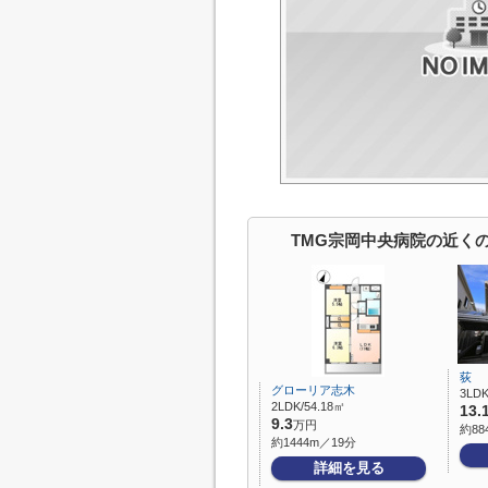
TMG宗岡中央病院の近く
荻 
グローリア志木
3LDK
2LDK/54.18㎡
13.
9.3
万円
約88
約1444m／19分
詳細を見る