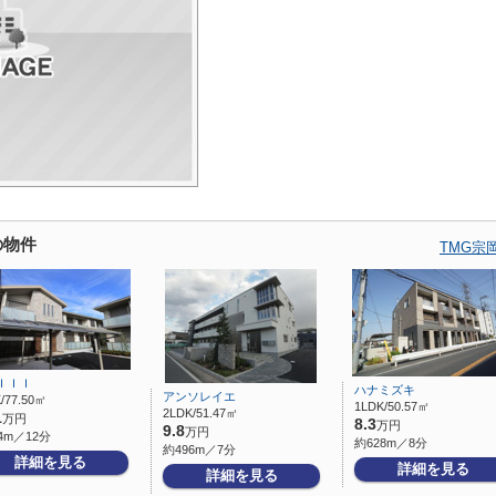
の物件
TMG宗
ＩＩＩ
ハナミズキ
アンソレイエ
/77.50㎡
1LDK/50.57㎡
2LDK/51.47㎡
1
万円
8.3
万円
9.8
万円
4m／12分
約628m／8分
約496m／7分
詳細を見る
詳細を見る
詳細を見る