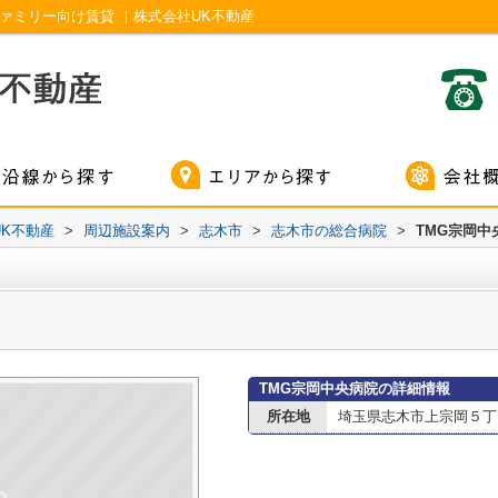
ァミリー向け賃貸 ｜株式会社UK不動産
K不動産
>
周辺施設案内
>
志木市
>
志木市の総合病院
>
TMG宗岡中
TMG宗岡中央病院の詳細情報
所在地
埼玉県志木市上宗岡５丁目1