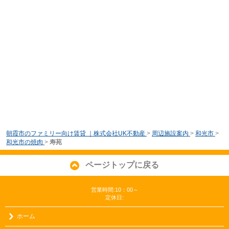
朝霞市のファミリー向け賃貸 ｜株式会社UK不動産
>
周辺施設案内
>
和光市
>
和光市の焼肉
>
寿苑
ページトップに戻る
営業時間:10：00～
定休日:
ホーム