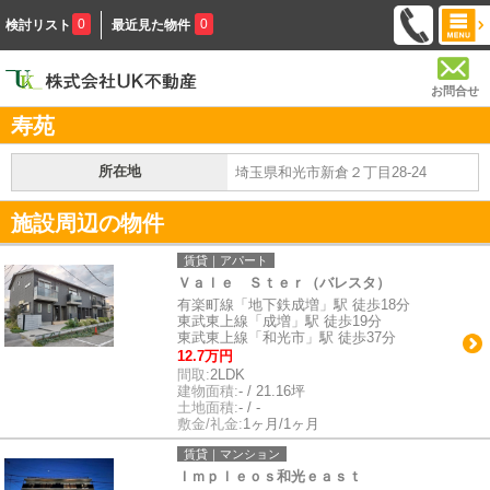
0
0
検討リスト
最近見た物件
お問合せ
寿苑
所在地
埼玉県和光市新倉２丁目28-24
施設周辺の物件
賃貸｜アパート
Ｖａｌｅ Ｓｔｅｒ（バレスタ）
有楽町線「地下鉄成増」駅 徒歩18分
東武東上線「成増」駅 徒歩19分
東武東上線「和光市」駅 徒歩37分
12.7万円
間取:
2LDK
建物面積:
- / 21.16坪
土地面積:
- / -
敷金/礼金:
1ヶ月/1ヶ月
賃貸｜マンション
Ｉｍｐｌｅｏｓ和光ｅａｓｔ