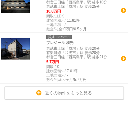
都営三田線「西高島平」駅 徒歩10分
東武東上線「成増」駅 徒歩25分
10.8万円
間取:
1LDK
建物面積:
- / 11.81坪
土地面積:
- / -
敷金/礼金:
0万円/0.5ヶ月
賃貸｜アパート
プレジール 和光
東武東上線「成増」駅 徒歩20分
有楽町線「和光市」駅 徒歩20分
都営三田線「西高島平」駅 徒歩21分
5.7万円
間取:
1K
建物面積:
- / 7.01坪
土地面積:
- / -
敷金/礼金:
0ヶ月/5.7万円
近くの物件をもっと見る