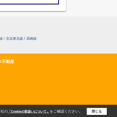
線
/
京浜東北線
/
高崎線
K不動産
当社の
をご確認ください。
閉じる
「Cookieの取扱いについて」