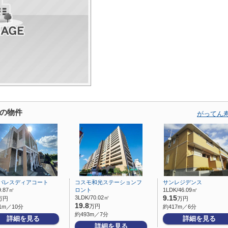
の物件
がってん
パレスディアコート
コスモ和光ステーションフ
サンレジデンス
9.87㎡
ロント
1LDK/46.09㎡
3LDK/70.02㎡
9.15
万円
万円
19.8
万円
1m／10分
約417m／6分
約493m／7分
詳細を見る
詳細を見る
詳細を見る