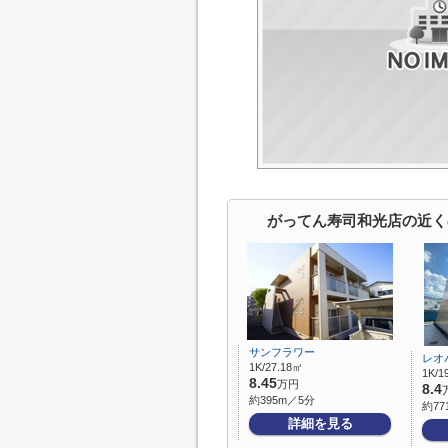
がってん寿司和光店の近く
サンフラワー
レオ
1K/27.18㎡
1K/1
8.45
万円
8.4
約395m／5分
約77
詳細を見る