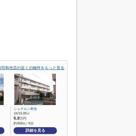
寿司和光店の近くの物件をもっと見る
シュテルン和光
1K/19.80㎡
6.8
万円
約466m／6分
詳細を見る