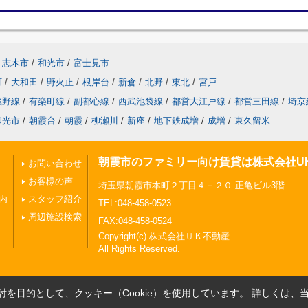
志木市
/
和光市
/
富士見市
町
/
大和田
/
野火止
/
根岸台
/
新倉
/
北野
/
東北
/
宮戸
蔵野線
/
有楽町線
/
副都心線
/
西武池袋線
/
都営大江戸線
/
都営三田線
/
埼京
和光市
/
朝霞台
/
朝霞
/
柳瀬川
/
新座
/
地下鉄成増
/
成増
/
東久留米
朝霞市のファミリー向け賃貸は株式会社U
お問い合わせ
お客様の声
埼玉県朝霞市本町２丁目４－２０ 正亀ビル3階
内
スタッフ紹介
TEL:048-458-0523
周辺施設検索
FAX:048-458-0524
Copyright(c) 株式会社ＵＫ不動産
All Rights Reserved.
を目的として、クッキー（Cookie）を使用しています。
詳しくは、