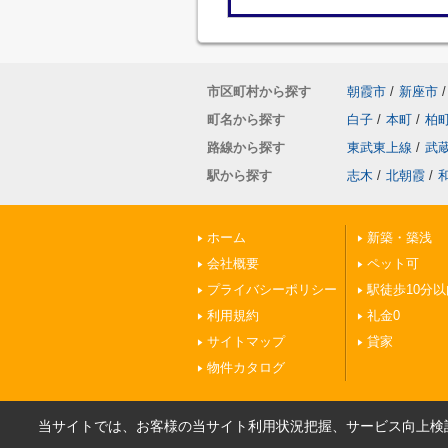
市区町村から探す
朝霞市
/
新座市
/
町名から探す
白子
/
本町
/
柏
路線から探す
東武東上線
/
武
駅から探す
志木
/
北朝霞
/
ホーム
新築・築浅
会社概要
ペット可
プライバシーポリシー
駅徒歩10分以
利用規約
礼金0
サイトマップ
貸家
物件カタログ
当サイトでは、お客様の当サイト利用状況把握、サービス向上検討