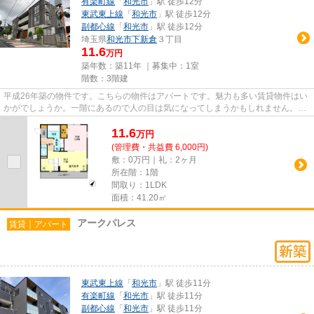
有楽町線
「
和光市
」駅 徒歩12分
東武東上線
「
和光市
」駅 徒歩12分
副都心線
「
和光市
」駅 徒歩12分
埼玉県
和光市
下新倉
３丁目
11.6
万円
築年数：築11年 ｜募集中：
1室
階数：3階建
平成26年築の物件です。こちらの物件はアパートです。魅力も多い賃貸物件はい
かがでしょうか。一階にあるので人の目は気になってしまうかもしれません。で
きるだけ早めに不動産情報を...
11.6
万
円
(管理費・共益費 6,000円)
敷：0万円｜礼：2ヶ月
所在階：1階
間取り：1LDK
面積：41.20㎡
アークパレス
賃貸｜アパート
東武東上線
「
和光市
」駅 徒歩11分
有楽町線
「
和光市
」駅 徒歩11分
副都心線
「
和光市
」駅 徒歩11分