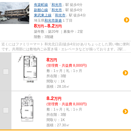
有楽町線
「
和光市
」駅 徒歩4分
副都心線
「
和光市
」駅 徒歩4分
東武東上線
「
和光市
」駅 徒歩4分
埼玉県
和光市
新倉
１丁目
8
8.2
万円～
万円
築年数：築20年 ｜募集中：
2室
階数：3階建
近くにはファミリーマート 和光北口店(徒歩4分)がありちょっとした買い物に便利
です。共用部には敷地内ごみ置き場・エレベータなどが揃っております。2駅利
用可能な物件なので、交通経...
8
万
円
(管理費・共益費 8,000円)
敷：1ヶ月｜礼：1ヶ月
所在階：3階
間取り：1K
面積：28.16㎡
8.2
万
円
(管理費・共益費 8,000円)
敷：1ヶ月｜礼：1ヶ月
所在階：3階
間取り：1K
面積：27.30㎡