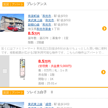
プレシアンス
賃貸｜アパート
有楽町線
「
和光市
」駅 徒歩5分
東武東上線
「
和光市
」駅 徒歩5分
副都心線
「
和光市
」駅 徒歩5分
埼玉県
和光市
新倉
１丁目
8.5
万円
築年数：築22年 ｜募集中：
1室
階数：2階建
近くにはファミリーマート 和光北口店(徒歩6分)がありちょっとした買い物に便利
です。移動範囲が広がる2駅利用可能な物件です。こちらの物件はアパートで
す。一階にあるので人の目は気...
8.5
万
円
(管理費・共益費 5,000円)
敷：0万円｜礼：1ヶ月
所在階：1階
間取り：1K
面積：25.01㎡
ソレイユ白子 Ⅱ
賃貸｜アパート
東武東上線
「
成増
」駅 徒歩14分