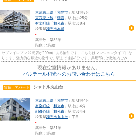
東武東上線
「
和光市
」駅 徒歩8分
東武東上線
「
朝霞
」駅 徒歩25分
有楽町線
「
和光市
」駅 徒歩8分
埼玉県
和光市
本町
-
築年数：築35年
階数：5階建
セブンイレブン 和光店が209mにある物件です。こちらはマンションタイプにな
ります。魅力的な駅近の物件で、駅まで徒歩8分です。共用部には敷地内ごみ置
き場・エレベータなどが備わっ...
現在空室情報がありません。
パルテール和光へのお問い合わせはこちら
シャトル丸山台
賃貸｜アパート
東武東上線
「
和光市
」駅 徒歩4分
有楽町線
「
和光市
」駅 徒歩4分
副都心線
「
和光市
」駅 徒歩4分
埼玉県
和光市
丸山台
１丁目
-
築年数：築31年
階数：3階建