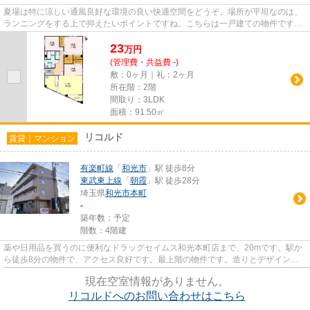
夏場は特に涼しい通風良好な環境の良い快適空間をどうぞ。場所が平坦なのは、
ランニングをする上で抑えたいポイントですね。こちらは一戸建ての物件です。
ぜひご覧いただきたい賃貸物...
23
万
円
(管理費・共益費 -)
敷：0ヶ月｜礼：2ヶ月
所在階：2階
間取り：3LDK
面積：91.50㎡
リコルド
賃貸｜マンション
有楽町線
「
和光市
」駅 徒歩8分
東武東上線
「
朝霞
」駅 徒歩28分
埼玉県
和光市
本町
-
築年数：予定
階数：4階建
薬や日用品を買うのに便利なドラッグセイムス和光本町店まで、20mです。駅か
ら徒歩8分の物件で、アクセス良好です。最上階の物件です。造りとデザインに
関して、自信をもって情報を提...
現在空室情報がありません。
リコルドへのお問い合わせはこちら