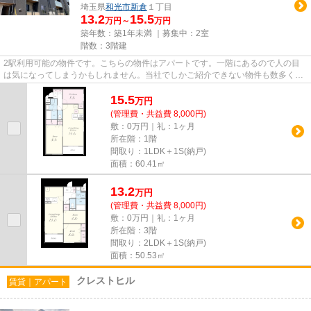
埼玉県
和光市
新倉
１丁目
13.2
15.5
万円～
万円
築年数：築1年未満 ｜募集中：
2室
階数：3階建
2駅利用可能の物件です。こちらの物件はアパートです。一階にあるので人の目
は気になってしまうかもしれません。当社でしかご紹介できない物件も数多くご
ざいます！東武東上線和光市周...
15.5
万
円
(管理費・共益費 8,000円)
敷：0万円｜礼：1ヶ月
所在階：1階
間取り：1LDK＋1S(納戸)
面積：60.41㎡
13.2
万
円
(管理費・共益費 8,000円)
敷：0万円｜礼：1ヶ月
所在階：3階
間取り：2LDK＋1S(納戸)
面積：50.53㎡
クレストヒル
賃貸｜アパート