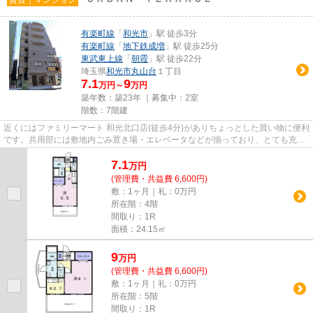
有楽町線
「
和光市
」駅 徒歩3分
有楽町線
「
地下鉄成増
」駅 徒歩25分
東武東上線
「
朝霞
」駅 徒歩22分
埼玉県
和光市
丸山台
１丁目
7.1
9
万円～
万円
築年数：築23年 ｜募集中：
2室
階数：7階建
近くにはファミリーマート 和光北口店(徒歩4分)がありちょっとした買い物に便利
です。共用部には敷地内ごみ置き場・エレベータなどが揃っており、とても充実
しています。朝の通勤時で...
7.1
万
円
(管理費・共益費 6,600円)
敷：1ヶ月｜礼：0万円
所在階：4階
間取り：1R
面積：24.15㎡
9
万
円
(管理費・共益費 6,600円)
敷：1ヶ月｜礼：0万円
所在階：5階
間取り：1R