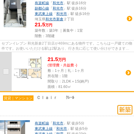
有楽町線
「
和光市
」駅 徒歩16分
副都心線
「
和光市
」駅 徒歩16分
東武東上線
「
和光市
」駅 徒歩16分
埼玉県
和光市
新倉
２丁目
21.5
万円
築年数：築3年 ｜募集中：
1室
階数：3階建
セブンイレブン 和光新倉2丁目店が469mにある物件です。こちらは一戸建ての物
件です。お使いいただける駅は2駅あり、行き先に応じて使い分けができます。
一階にあるので人の目は気にな...
21.5
万
円
(管理費・共益費 -)
敷：1ヶ月｜礼：1ヶ月
所在階：1階
間取り：2LDK＋1S(納戸)
面積：81.60㎡
Ｃｌａｉｒ ｸﾚｰﾙ
賃貸｜マンション
有楽町線
「
和光市
」駅 徒歩5分
東武東上線
「
和光市
」駅 徒歩5分
東武東上線
「
朝霞
」駅 徒歩23分