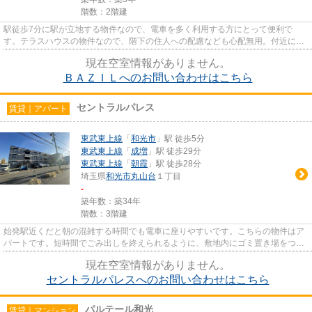
階数：2階建
駅徒歩7分に駅が立地する物件なので、電車を多く利用する方にとって便利で
す。テラスハウスの物件なので、階下の住人への配慮なども心配無用。付近に駅
が2つあるので、用途や行き先に...
現在空室情報がありません。
ＢＡＺＩＬへのお問い合わせはこちら
セントラルパレス
賃貸｜アパート
東武東上線
「
和光市
」駅 徒歩5分
東武東上線
「
成増
」駅 徒歩29分
東武東上線
「
朝霞
」駅 徒歩28分
埼玉県
和光市
丸山台
１丁目
-
築年数：築34年
階数：3階建
始発駅近くだと朝の混雑する時間でも電車に座りやすいです。こちらの物件はア
パートです。短時間でごみ出しを終えられるように、敷地内にゴミ置き場をつけ
ております。ぜひご覧いただ...
現在空室情報がありません。
セントラルパレスへのお問い合わせはこちら
パルテール和光
賃貸｜マンション