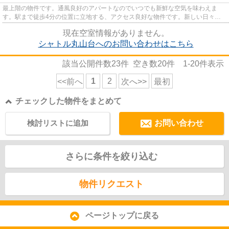
最上階の物件です。通風良好のアパートなのでいつでも新鮮な空気を味わえま
す。駅まで徒歩4分の位置に立地する、アクセス良好な物件です。新しい日々を
送るにふさわしい、きれいな室内...
現在空室情報がありません。
シャトル丸山台へのお問い合わせはこちら
該当公開件数
23
件 空き数
20
件
1-20
件表示
1
2
<<前へ
次へ>>
最初
チェックした物件をまとめて
検討リストに追加
お問い合わせ
さらに条件を絞り込む
物件リクエスト
ページトップに戻る