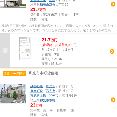
埼玉県
和光市
新倉
１丁目12
21.7
万円
築年数：築1年未満 ｜募集中：
1室
階数：3階建
2駅利用可能な物件で移動範囲が広がります。通風システムが整った、住環境の
良い安心のマンションです。ゴミ出しを楽にするために、遠くまで行かずに済む
ゴミ置き場を共用部に設置して...
21.7
万
円
(管理費・共益費 6,000円)
敷：1ヶ月｜礼：2ヶ月
所在階：3階
間取り：2LDK
面積：63.81㎡
和光市本町貸住宅
賃貸｜一戸建て
副都心線
「
和光市
」駅 徒歩3分
有楽町線
「
和光市
」駅 徒歩3分
東武東上線
「
和光市
」駅 徒歩3分
埼玉県
和光市
本町
23
万円
築年数：築13年 ｜募集中：
1室
階数：2階建