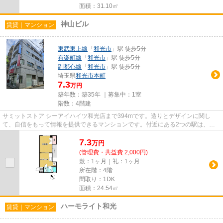
面積：31.10㎡
神山ビル
賃貸｜マンション
東武東上線
「
和光市
」駅 徒歩5分
有楽町線
「
和光市
」駅 徒歩5分
副都心線
「
和光市
」駅 徒歩5分
埼玉県
和光市
本町
7.3
万円
築年数：築35年 ｜募集中：
1室
階数：4階建
サミットストア シーアイハイツ和光店まで394mです。造りとデザインに関し
て、自信をもって情報を提供できるマンションです。付近にある2つの駅は、用
途や行き先に応じて使い分けるこ...
7.3
万
円
(管理費・共益費 2,000円)
敷：1ヶ月｜礼：1ヶ月
所在階：4階
間取り：1DK
面積：24.54㎡
ハーモライト和光
賃貸｜マンション