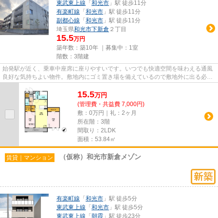
東武東上線
「
和光市
」駅 徒歩11分
有楽町線
「
和光市
」駅 徒歩11分
副都心線
「
和光市
」駅 徒歩11分
埼玉県
和光市
下新倉
２丁目
15.5
万円
築年数：築10年 ｜募集中：
1室
階数：3階建
始発駅が近く、乗車中座席に座りやすいです。いつでも快適空間を味わえる通風
良好な気持ちよい物件。敷地内にゴミ置き場を備えているので敷地外に出る必要
が無く、ごみ出しが短時間で...
15.5
万
円
(管理費・共益費 7,000円)
敷：0万円｜礼：2ヶ月
所在階：3階
間取り：2LDK
面積：53.84㎡
（仮称）和光市新倉メゾン
賃貸｜マンション
有楽町線
「
和光市
」駅 徒歩5分
東武東上線
「
和光市
」駅 徒歩5分
東武東上線
「
朝霞
」駅 徒歩23分