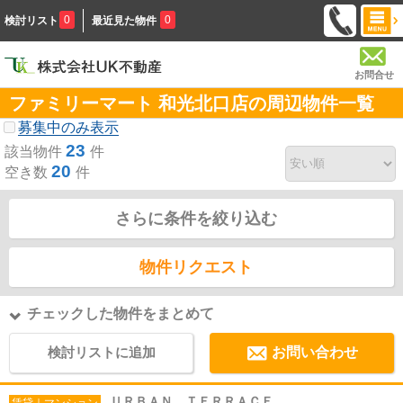
0
0
検討リスト
最近見た物件
お問合せ
ファミリーマート 和光北口店の周辺物件一覧
募集中のみ表示
23
該当物件
件
20
空き数
件
さらに条件を絞り込む
物件リクエスト
チェックした物件をまとめて
検討リストに追加
お問い合わせ
ＵＲＢＡＮ ＴＥＲＲＡＣＥ
賃貸｜マンション