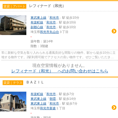
レフィナード（和光）
賃貸｜アパート
東武東上線
「
和光市
」駅 徒歩10分
有楽町線
「
和光市
」駅 徒歩10分
副都心線
「
和光市
」駅 徒歩10分
埼玉県
和光市
丸山台
３丁目
-
築年数：築14年
階数：3階建
常に新鮮な空気を取り入れられる通風良好な間取りの物件。駅から徒歩10分に立
地する物件です。2駅利用可能でアクセスの良い物件です。ぜひご覧いただきた
い賃貸物件です。できるだけ早...
現在空室情報がありません。
レフィナード（和光） へのお問い合わせはこちら
ＢＡＺＩＬ
賃貸｜テラス
有楽町線
「
和光市
」駅 徒歩7分
東武東上線
「
朝霞
」駅 徒歩14分
東武東上線
「
和光市
」駅 徒歩7分
埼玉県
和光市
新倉
１丁目
-
築年数：築5年