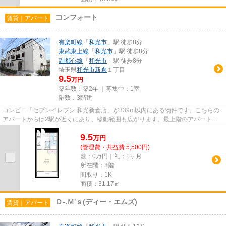
コンフォート
賃貸｜アパート
有楽町線
「
和光市
」駅 徒歩8分
東武東上線
「
和光市
」駅 徒歩8分
副都心線
「
和光市
」駅 徒歩8分
埼玉県
和光市
新倉
１丁目
9.5
万円
築年数：築2年 ｜募集中：
1室
階数：3階建
コンビニ「セブンイレブン 和光新倉店」が339m以内にある物件です。こちらの
アパートからは2駅が近くにあり、移動範囲も広がります。最上階のアパートで
す。ゴミ出しを楽にするために...
9.5
万
円
(管理費・共益費 5,500円)
敷：0万円｜礼：1ヶ月
所在階：3階
間取り：1K
面積：31.17㎡
Ｄ-.Ｍ'ｓ(ディー・エムズ)
賃貸｜アパート