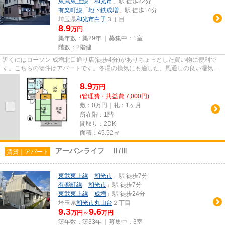
東武東上線
「
和光市
」駅 徒歩22分
有楽町線
「
地下鉄成増
」駅 徒歩14分
埼玉県
和光市
白子
３丁目
8.9
万円
築年数：築29年 ｜募集中：
1室
階数：2階建
近くにはローソン 成増北口通り店(徒歩4分)がありちょっとした買い物に便利で
す。こちらの物件はアパートです。冬場の換気にも適した、風通しの良い湿気が
溜まりにくいアパートです。...
8.9
万
円
(管理費・共益費 7,000円)
敷：0万円｜礼：1ヶ月
所在階：1階
間取り：2DK
面積：45.52㎡
アーバンライフ Ⅱ/Ⅲ
賃貸｜アパート
東武東上線
「
和光市
」駅 徒歩7分
有楽町線
「
和光市
」駅 徒歩7分
東武東上線
「
成増
」駅 徒歩24分
埼玉県
和光市
丸山台
２丁目
9.3
9.6
万円～
万円
築年数：築33年 ｜募集中：
3室