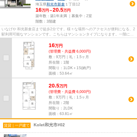
埼玉県
和光市
新倉
１丁目12
16
20.5
万円～
万円
築年数：築1年未満 ｜募集中：
2室
階数：3階建
いなげや 和光新倉店まで徒歩2分です。様々な場所へのアクセスが便利になる、2
駅利用可能なマンションです。こちらはマンションタイプになります。一階にあ
るので人の目は気になってし...
16
万
円
(管理費・共益費 6,000円)
敷：9万円｜礼：1.5ヶ月
所在階：1階
間取り：1LDK＋1S(納戸)
面積：53.64㎡
20.5
万
円
(管理費・共益費 6,000円)
敷：9万円｜礼：1.5ヶ月
所在階：2階
間取り：2LDK
面積：63.81㎡
Kolet和光市#02
賃貸｜一戸建て