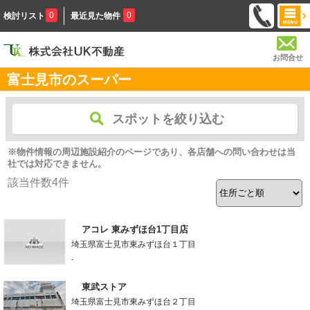
0
0
検討リスト
最近見た物件
お問合せ
富士見市のスーパー
スポットを絞り込む
※物件情報の周辺施設紹介のページであり、各店舗への問い合わせは当
社では対応できません。
該当件数
4
件
アコレ 東みずほ台1丁目店
埼玉県富士見市東みずほ台１丁目
-
東武ストア
埼玉県富士見市東みずほ台２丁目