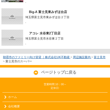
-
Big-A 富士見東みずほ台店
埼玉県富士見市東みずほ台２丁目
-
アコレ 水谷東2丁目店
埼玉県富士見市水谷東２丁目
-
朝霞市のファミリー向け賃貸 ｜株式会社UK不動産
>
周辺施設案内
>
富士見市
>
富士見市のスーパー
ページトップに戻る
営業時間:10：00～
定休日:
ホーム
会社概要