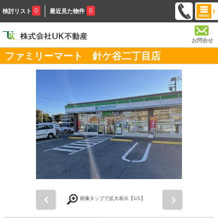
0
0
検討リスト
最近見た物件
お問合せ
ファミリーマート 針ケ谷二丁目店
前
次
画像タップで拡大表示【
1
/1】