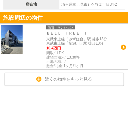
所在地
埼玉県富士見市針ケ谷２丁目34-2
施設周辺の物件
賃貸｜マンション
ＢＥＬＬ ＴＲＥＥ Ⅰ
東武東上線「みずほ台」駅 徒歩13分
東武東上線「柳瀬川」駅 徒歩18分
10.4万円
間取:
1LDK
建物面積:
- / 13.30坪
土地面積:
- / -
敷金/礼金:
1ヶ月/1ヶ月
近くの物件をもっと見る