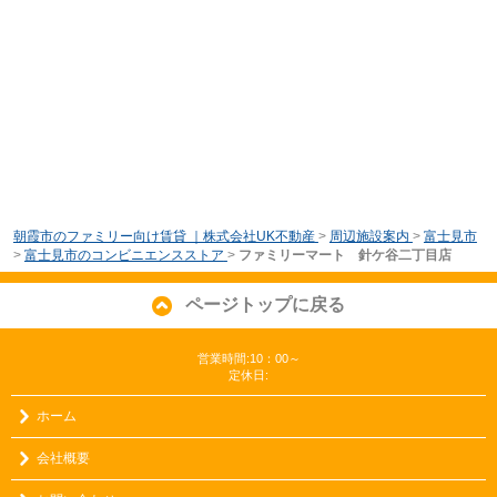
朝霞市のファミリー向け賃貸 ｜株式会社UK不動産
>
周辺施設案内
>
富士見市
>
富士見市のコンビニエンスストア
>
ファミリーマート 針ケ谷二丁目店
ページトップに戻る
営業時間:10：00～
定休日:
ホーム
会社概要