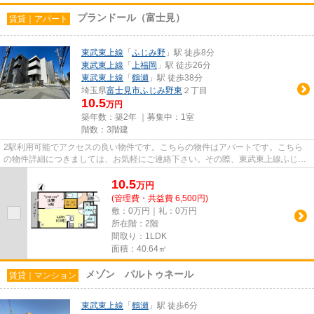
プランドール（富士見）
賃貸｜アパート
東武東上線
「
ふじみ野
」駅 徒歩8分
東武東上線
「
上福岡
」駅 徒歩26分
東武東上線
「
鶴瀬
」駅 徒歩38分
埼玉県
富士見市
ふじみ野東
２丁目
10.5
万円
築年数：築2年 ｜募集中：
1室
階数：3階建
2駅利用可能でアクセスの良い物件です。こちらの物件はアパートです。こちら
の物件詳細につきましては、お気軽にご連絡下さい。その際、東武東上線ふじみ
野周辺の地域情報なども併せて...
10.5
万
円
(管理費・共益費 6,500円)
敷：0万円｜礼：0万円
所在階：2階
間取り：1LDK
面積：40.64㎡
メゾン パルトゥネール
賃貸｜マンション
東武東上線
「
鶴瀬
」駅 徒歩6分