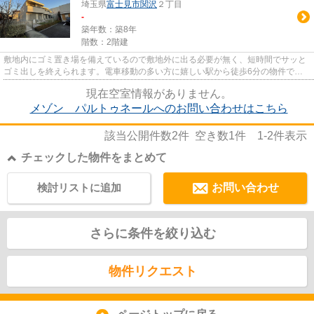
埼玉県
富士見市
関沢
２丁目
-
築年数：築8年
階数：2階建
敷地内にゴミ置き場を備えているので敷地外に出る必要が無く、短時間でサッと
ゴミ出しを終えられます。電車移動の多い方に嬉しい駅から徒歩6分の物件で
す。こちらの物件はマンションで...
現在空室情報がありません。
メゾン パルトゥネールへのお問い合わせはこちら
該当公開件数
2
件 空き数
1
件
1-2
件表示
チェックした物件をまとめて
検討リストに追加
お問い合わせ
さらに条件を絞り込む
物件リクエスト