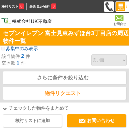
0
0
検討リスト
最近見た物件
お問合せ
セブンイレブン 富士見東みずほ台3丁目店の周辺
物件一覧
募集中のみ表示
2
該当物件
件
1
空き数
件
さらに条件を絞り込む
物件リクエスト
チェックした物件をまとめて
検討リストに追加
お問い合わせ