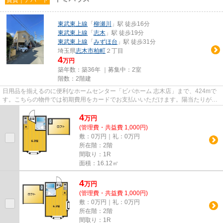
東武東上線
「
柳瀬川
」駅 徒歩16分
東武東上線
「
志木
」駅 徒歩19分
東武東上線
「
みずほ台
」駅 徒歩31分
埼玉県
志木市
柏町
２丁目
4
万円
築年数：築36年 ｜募集中：
2室
階数：2階建
日用品を揃えるのに便利なホームセンター「ビバホーム 志木店」まで、424mで
す。こちらの物件では初期費用をカードでお支払いいただけます。陽当たりが良
く、日中は電気代が節約出来ま...
4
万
円
(管理費・共益費 1,000円)
敷：0万円｜礼：0万円
所在階：2階
間取り：1R
面積：16.12㎡
4
万
円
(管理費・共益費 1,000円)
敷：0万円｜礼：0万円
所在階：2階
間取り：1R