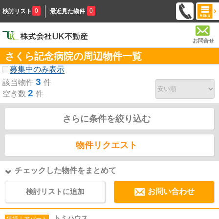
0
0
検討リスト
最近見た物件
お問合せ
さくら記念病院の周辺物件一覧
募集中のみ表示
3
該当物件
件
2
空き数
件
さらに条件を絞り込む
物件リクエスト
チェックした物件をまとめて
検討リストに追加
お問い合わせ
トミハウス
賃貸｜アパート