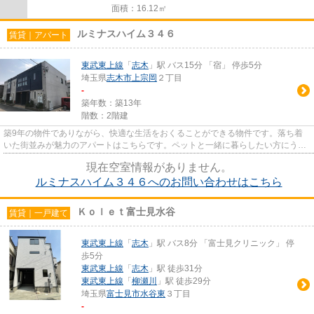
面積：16.12㎡
ルミナスハイム３４６
賃貸｜アパート
東武東上線
「
志木
」駅 バス15分 「宿」 停歩5分
埼玉県
志木市
上宗岡
２丁目
-
築年数：築13年
階数：2階建
築9年の物件でありながら、快適な生活をおくることができる物件です。落ち着
いた街並みが魅力のアパートはこちらです。ペットと一緒に暮らしたい方にうれ
しい、ペット相談可の物件です...
現在空室情報がありません。
ルミナスハイム３４６へのお問い合わせはこちら
Ｋｏｌｅｔ富士見水谷
賃貸｜一戸建て
東武東上線
「
志木
」駅 バス8分 「富士見クリニック」 停
歩5分
東武東上線
「
志木
」駅 徒歩31分
東武東上線
「
柳瀬川
」駅 徒歩29分
埼玉県
富士見市
水谷東
３丁目
-