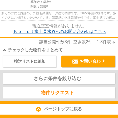
築年数：築3年
階数：3階建
多くの方にご好評の、外観も綺麗な一戸建て物件です。2022年築の物件です。多
くの方にご好評をいただいている、清潔感のある賃貸物件です。富士見市の東武
東上線志木付近の物件をお探...
現在空室情報がありません。
Ｋｏｌｅｔ富士見水谷へのお問い合わせはこちら
該当公開件数
3
件 空き数
2
件
1-3
件表示
チェックした物件をまとめて
検討リストに追加
お問い合わせ
さらに条件を絞り込む
物件リクエスト
ページトップに戻る