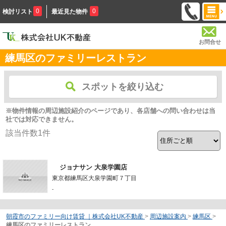
0
0
検討リスト
最近見た物件
お問合せ
練馬区のファミリーレストラン
スポットを絞り込む
※物件情報の周辺施設紹介のページであり、各店舗への問い合わせは当
社では対応できません。
該当件数
1
件
ジョナサン 大泉学園店
東京都練馬区大泉学園町７丁目
-
朝霞市のファミリー向け賃貸 ｜株式会社UK不動産
>
周辺施設案内
>
練馬区
>
練馬区のファミリーレストラン