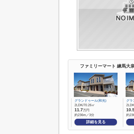
ファミリーマート 練馬大
グランドゥール(和光)
グラ
2LDK/70.26㎡
2LDK
11.7
10.
万円
約236m／3分
約23
詳細を見る