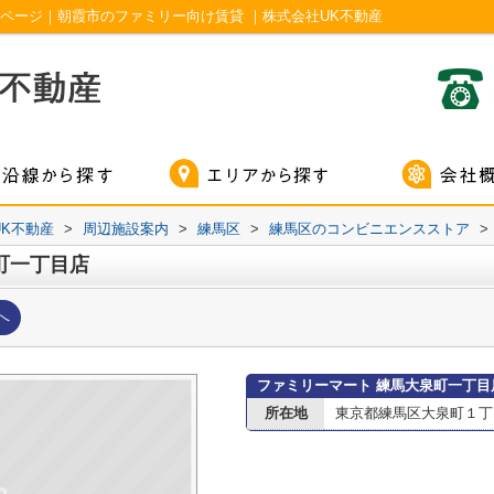
ページ｜朝霞市のファミリー向け賃貸 ｜株式会社UK不動産
K不動産
>
周辺施設案内
>
練馬区
>
練馬区のコンビニエンスストア
>
町一丁目店
へ
ファミリーマート 練馬大泉町一丁目
所在地
東京都練馬区大泉町１丁目5