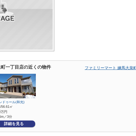
泉町一丁目店の近くの物件
ファミリーマート 練馬大泉
ンドゥール(和光)
/56.61㎡
5
万円
6m／3分
詳細を見る