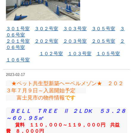
３０１号室
３０２号室
３０３号室
３０５号室
３
０６号室
２０１号室
２０２号室
２０３号室
２０５号室
２
０６号室
１０２号室
１０３号室
１０５号室
１０６号室
2023-02-17
★ペット共生型新築ヘーベルメゾン★ ２０２
３年７月９日～入居開始予定
富士見市の物件情報
です
ＢＥＬＬ ＴＲＥＥ Ⅱ
２ＬＤK ５３．２８
～６０．９５㎡
賃料 １１０，０００～１１９，０００円 共益
費 ８，０００円