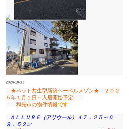
2024-10-13
★ペット共生型新築ヘーベルメゾン★ ２０２
５年１月１日～入居開始予定
和光市の物件情報
です
ＡＬＬＵＲＥ（アリウール）４７．２５～６
９．５２
㎡