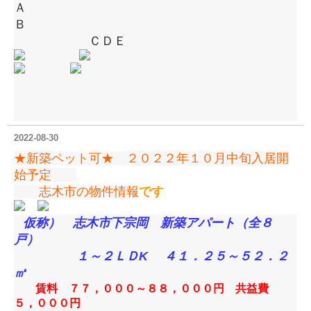
Ａ
Ｂ
ＣＤＥ
2022-08-30
★新築ペット可★ ２０２２年１０月中旬入居開
始予定
志木市の物件情報
です
仮称） 志木市下宗岡 新築アパート（全８
戸）
１～２ＬＤK ４１．２５～５２．２
㎡
賃料 ７７，０００～８８，０００円 共益費
５，０００円