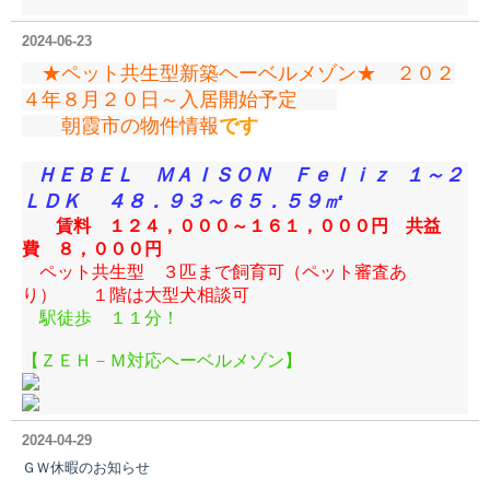
2024-06-23
★ペット共生型新築ヘーベルメゾン★ ２０２
４年８月２０日～入居開始予定
朝霞市の物件情報
です
ＨＥＢＥＬ ＭＡＩＳＯＮ Ｆｅｌｉｚ
１～２
ＬＤＫ ４８．９３～６５．５９㎡
賃料 １２４，０００～１６１，０００円 共益
費 ８，０００円
ペット共生型 ３匹まで飼育可（ペット審査あ
り） １階は大型犬相談可
駅徒歩 １１分！
【ＺＥＨ－Ｍ対応ヘーベルメゾン】
2024-04-29
ＧＷ休暇のお知らせ