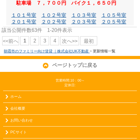
駐車場 ７，７００円 バイク１，６５０円
１０１号室
１０２号室
１０３号室
１０５号室
２０１号室
２０２号室
２０３号室
２０５号室
該当公開件数
63
件
1-20
件表示
1
2
3
4
<<前へ
次へ>>
最初
朝霞市のファミリー向け賃貸 ｜株式会社UK不動産
>
更新情報一覧
ページトップに戻る
営業時間:10：00～
定休日:
ホーム
会社概要
お問い合わせ
PCサイト