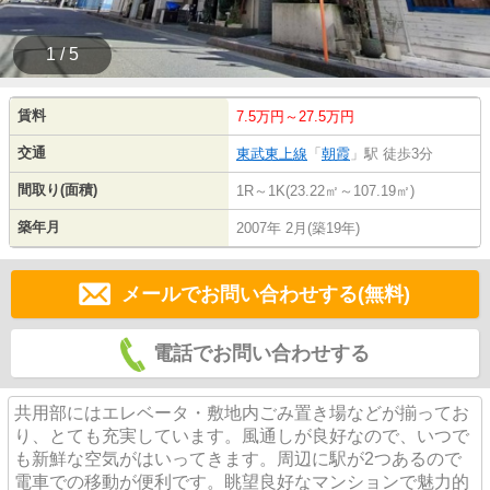
1 / 5
賃料
7.5万円～27.5万円
交通
東武東上線
「
朝霞
」駅 徒歩3分
間取り(面積)
1R～1K(23.22㎡～107.19㎡)
築年月
2007年 2月(築19年)
メールでお問い合わせする(無料)
電話でお問い合わせする
共用部にはエレベータ・敷地内ごみ置き場などが揃ってお
り、とても充実しています。風通しが良好なので、いつで
も新鮮な空気がはいってきます。周辺に駅が2つあるので
電車での移動が便利です。眺望良好なマンションで魅力的