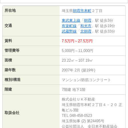
所在地
埼玉県
朝霞市
本町
２丁目
東武東上線
「
朝霞
」駅 徒歩3分
交通
有楽町線
「
和光市
」駅 徒歩19分
武蔵野線
「
北朝霞
」駅 徒歩33分
賃料
7.5万円～27.5万円
管理費等
5,000円～11,000円
面積
23.22㎡～107.19㎡
築年数
2007年 2月 (築19年)
種別/構造
マンション/鉄筋コンクリート
階建
7階建 地下1階
株式会社ＵＫ不動産
埼玉県朝霞市本町２丁目４－２０ 正
亀ビル3階
取扱会社
TEL:048-458-0523
埼玉県知事 (2) 第24495号
公益社団法人 全日本不動産協会