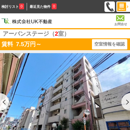
0
0
検討リスト
最近見た物件
お問合せ
アーバンステージ（
2
室）
賃料
7.5
万円～
空室情報を確認