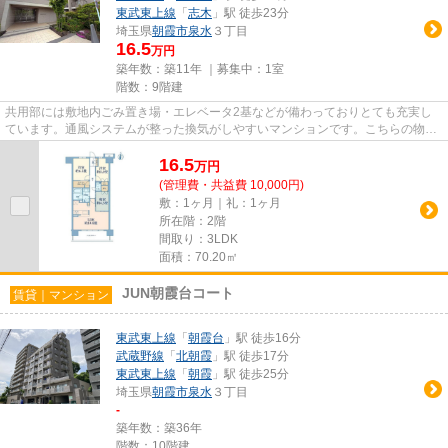
東武東上線
「
志木
」駅 徒歩23分
埼玉県
朝霞市
泉水
３丁目
16.5
万円
築年数：築11年 ｜募集中：
1室
階数：9階建
共用部には敷地内ごみ置き場・エレベータ2基などが備わっておりとても充実し
ています。通風システムが整った換気がしやすいマンションです。こちらの物件
はマンションです。目的に応じ...
16.5
万
円
(管理費・共益費 10,000円)
敷：1ヶ月｜礼：1ヶ月
所在階：2階
間取り：3LDK
面積：70.20㎡
JUN朝霞台コート
賃貸｜マンション
東武東上線
「
朝霞台
」駅 徒歩16分
武蔵野線
「
北朝霞
」駅 徒歩17分
東武東上線
「
朝霞
」駅 徒歩25分
埼玉県
朝霞市
泉水
３丁目
-
築年数：築36年
階数：10階建