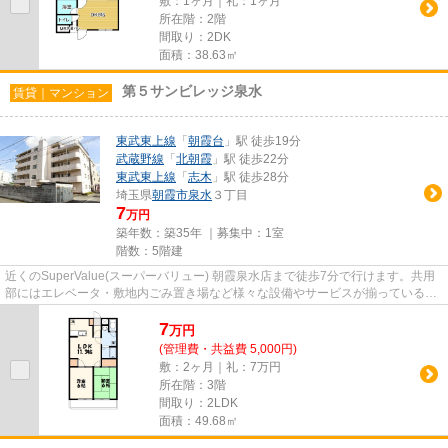
敷：1ヶ月｜礼：1ヶ月
所在階：2階
間取り：2DK
面積：38.63㎡
第５サンビレッジ泉水
賃貸｜マンション
東武東上線
「
朝霞台
」駅 徒歩19分
武蔵野線
「
北朝霞
」駅 徒歩22分
東武東上線
「
志木
」駅 徒歩28分
埼玉県
朝霞市
泉水
３丁目
7
万円
築年数：築35年 ｜募集中：
1室
階数：5階建
近くのSuperValue(スーパーバリュー) 朝霞泉水店まで徒歩7分で行けます。共用
部にはエレベータ・敷地内ごみ置き場など様々な設備やサービスが揃っているの
で便利です。空気の入れ替え...
7
万
円
(管理費・共益費 5,000円)
敷：2ヶ月｜礼：7万円
所在階：3階
間取り：2LDK
面積：49.68㎡