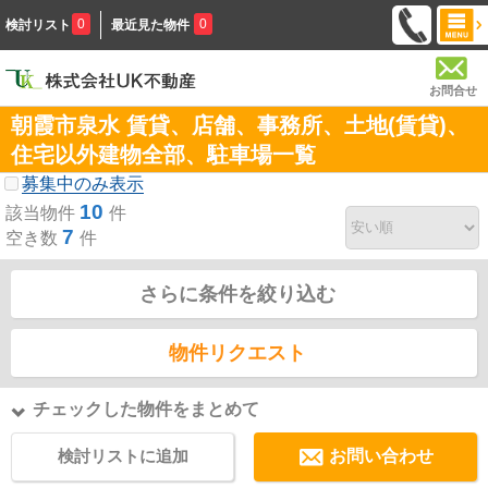
0
0
検討リスト
最近見た物件
お問合せ
朝霞市泉水 賃貸、店舗、事務所、土地(賃貸)、
住宅以外建物全部、駐車場一覧
募集中のみ表示
10
該当物件
件
7
空き数
件
さらに条件を絞り込む
物件リクエスト
チェックした物件をまとめて
検討リストに追加
お問い合わせ