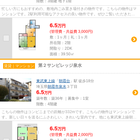
階数：3階建 地下1階
忙しい方にもおすすめの、敷地内ごみ置き場付きの物件です。こちらの物件はマ
ンションです。2駅利用可能なアクセスの良い物件です。ぜひご覧いただきたい
賃貸物件です。当社スタッフが...
6.5
万
円
(管理費・共益費 3,000円)
敷：1ヶ月｜礼：1ヶ月
所在階：2階
間取り：2DK
面積：39.50㎡
第２サンビレッジ泉水
賃貸｜マンション
東武東上線
「
朝霞台
」駅 徒歩18分
埼玉県
朝霞市
泉水
３丁目
6.5
万円
築年数：築36年 ｜募集中：
1室
階数：4階建
こちらの物件はコンビニまでの距離が332mです。こちらの物件はマンションで
す。新しい日々を送るにふさわしい、きれいな室内です。他にも東武東上線朝霞
台近くの物件をご覧になりたい...
6.5
万
円
(管理費・共益費 2,000円)