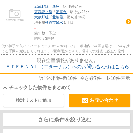
武蔵野線
「
新座
」駅 徒歩24分
東武東上線
「
朝霞台
」駅 徒歩28分
武蔵野線
「
北朝霞
」駅 徒歩29分
埼玉県
朝霞市
泉水
１丁目
-
築年数：予定
階数：3階建
使い勝手の良いアパートでイチオシの物件です。敷地内ごみ置き場は、ごみを捨
てる手間を減らしてくれます。2駅利用ができて、電車での移動に役立つ物件で
す。一階にあるので人の目は気...
現在空室情報がありません。
ＥＴＥＲＮＡＬ（エターナル）へのお問い合わせはこちら
該当公開件数
10
件 空き数
7
件
1-10
件表示
チェックした物件をまとめて
検討リストに追加
お問い合わせ
さらに条件を絞り込む