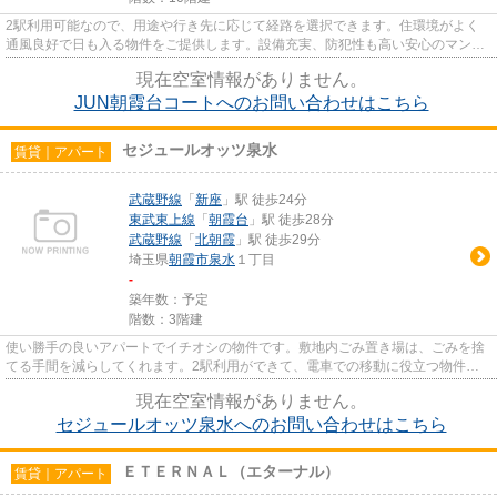
2駅利用可能なので、用途や行き先に応じて経路を選択できます。住環境がよく
通風良好で日も入る物件をご提供します。設備充実、防犯性も高い安心のマンシ
ョン物件です。こちらはエレベ...
現在空室情報がありません。
JUN朝霞台コートへのお問い合わせはこちら
セジュールオッツ泉水
賃貸｜アパート
武蔵野線
「
新座
」駅 徒歩24分
東武東上線
「
朝霞台
」駅 徒歩28分
武蔵野線
「
北朝霞
」駅 徒歩29分
埼玉県
朝霞市
泉水
１丁目
-
築年数：予定
階数：3階建
使い勝手の良いアパートでイチオシの物件です。敷地内ごみ置き場は、ごみを捨
てる手間を減らしてくれます。2駅利用ができて、電車での移動に役立つ物件で
す。一階にあるので人の目は気...
現在空室情報がありません。
セジュールオッツ泉水へのお問い合わせはこちら
ＥＴＥＲＮＡＬ（エターナル）
賃貸｜アパート