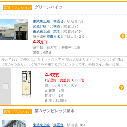
グリーンハイツ
賃貸｜マンション
東武東上線
「
朝霞台
」駅 徒歩7分
武蔵野線
「
北朝霞
」駅 徒歩7分
東武東上線
「
志木
」駅 徒歩24分
埼玉県
朝霞市
泉水
３丁目１５-２９
4.8
万円
築年数：築37年 ｜募集中：
1室
階数：4階建
歩いて339mの場所に、サミットストア 朝霞台店があります。マンションの周辺
に駅が2つあり、よく電車を利用する方にピッタリです。外観タイル張りは耐久
性に優れ、管理の手間も抑えら...
4.8
万
円
(管理費・共益費 3,000円)
敷：1ヶ月｜礼：0万円
所在階：2階
間取り：1R
面積：21.00㎡
第３サンビレッジ泉水
賃貸｜マンション
東武東上線
「
朝霞台
」駅 徒歩18分