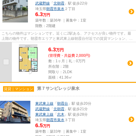
武蔵野線
「
北朝霞
」駅 徒歩22分
埼玉県
朝霞市
泉水
２丁目
6.3
万円
築年数：築36年 ｜募集中：
1室
階数：2階建
こちらの物件はマンションです。近くに2駅ある、アクセスが良い物件です。最
上階の物件です。朝霞市エリアと東武東上線朝霞台付近での賃貸マンション、賃
貸アパートをお探しの方はぜひ...
6.3
万
円
(管理費・共益費 2,000円)
敷：1ヶ月｜礼：0万円
所在階：2階
間取り：2LDK
面積：41.36㎡
第７サンビレッジ泉水
賃貸｜マンション
東武東上線
「
朝霞台
」駅 徒歩20分
武蔵野線
「
北朝霞
」駅 徒歩21分
東武東上線
「
志木
」駅 徒歩28分
埼玉県
朝霞市
泉水
３丁目
6.5
万円
築年数：築33年 ｜募集中：
1室