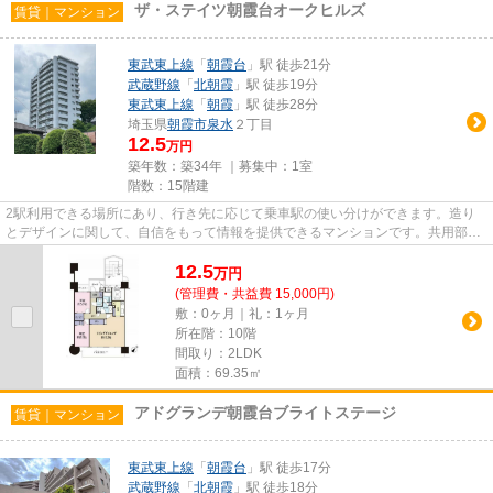
ザ・ステイツ朝霞台オークヒルズ
賃貸｜マンション
東武東上線
「
朝霞台
」駅 徒歩21分
武蔵野線
「
北朝霞
」駅 徒歩19分
東武東上線
「
朝霞
」駅 徒歩28分
埼玉県
朝霞市
泉水
２丁目
12.5
万円
築年数：築34年 ｜募集中：
1室
階数：15階建
2駅利用できる場所にあり、行き先に応じて乗車駅の使い分けができます。造り
とデザインに関して、自信をもって情報を提供できるマンションです。共用部に
はエレベータ・敷地内ごみ置き...
12.5
万
円
(管理費・共益費 15,000円)
敷：0ヶ月｜礼：1ヶ月
所在階：10階
間取り：2LDK
面積：69.35㎡
アドグランデ朝霞台ブライトステージ
賃貸｜マンション
東武東上線
「
朝霞台
」駅 徒歩17分
武蔵野線
「
北朝霞
」駅 徒歩18分