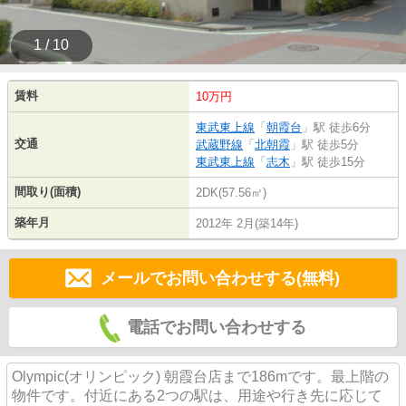
1 / 10
賃料
10万円
東武東上線
「
朝霞台
」駅 徒歩6分
交通
武蔵野線
「
北朝霞
」駅 徒歩5分
東武東上線
「
志木
」駅 徒歩15分
間取り(面積)
2DK(57.56㎡)
築年月
2012年 2月(築14年)
メールでお問い合わせする(無料)
電話でお問い合わせする
Olympic(オリンピック) 朝霞台店まで186mです。最上階の
物件です。付近にある2つの駅は、用途や行き先に応じて