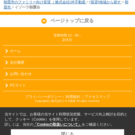
朝霞市のファミリー向け賃貸 ｜株式会社UK不動産
>
(賃貸)地域から探す
>
朝
霞市
>
イゾーラ朝霞台
ページトップに戻る
営業時間:10：00～
定休日:
ホーム
会社概要
お問い合わせ
PCサイト
プライバシーポリシー
利用規約
｜アクセスマップ
｜
Copyright(c) 株式会社ＵＫ不動産 All rights reserved.
当サイトでは、お客様の当サイト利用状況把握、サービス向上検討を目的と
して、クッキー（Cookie）を使用しています。
詳しくは、当社の
「Cookieの取扱いについて」
をご確認ください。
閉じる