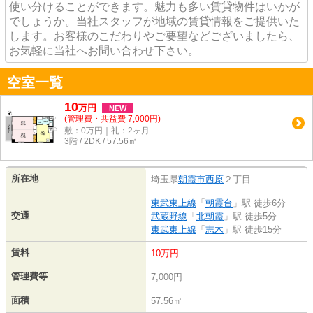
使い分けることができます。魅力も多い賃貸物件はいかが
でしょうか。当社スタッフが地域の賃貸情報をご提供いた
します。お客様のこだわりやご要望などございましたら、
お気軽に当社へお問い合わせ下さい。
空室一覧
10
万
円
NEW
(管理費・共益費 7,000円)
敷：0万円｜礼：2ヶ月
3階 / 2DK / 57.56㎡
所在地
埼玉県
朝霞市
西原
２丁目
東武東上線
「
朝霞台
」駅 徒歩6分
交通
武蔵野線
「
北朝霞
」駅 徒歩5分
東武東上線
「
志木
」駅 徒歩15分
賃料
10万円
管理費等
7,000円
面積
57.56㎡