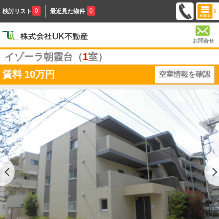
0
0
検討リスト
最近見た物件
お問合せ
イゾーラ朝霞台（
1
室）
賃料
10万円
空室情報を確認