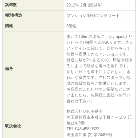
築年数
2012年 2月 (築14年)
種別/構造
マンション/鉄筋コンクリート
階建
3階建
歩いて186mの場所に、Olympic(オリ
ンピック) 朝霞台店があります。造り
とデザインに関して、自信をもって
情報を提供できるマンションです。
付近に駅が2つあるので、用途や行き
先によって経路を選べる物件です。
備考
新しい日々を送るにふさわしい、き
れいな室内です。当社スタッフが地
域の賃貸情報をご提供いたします。
お客様のこだわりやご要望などござ
いましたら、お気軽に当社へお問い
合わせ下さい。
株式会社ＵＫ不動産
埼玉県朝霞市本町２丁目４－２０ 正
亀ビル3階
取扱会社
TEL:048-458-0523
埼玉県知事 (2) 第24495号