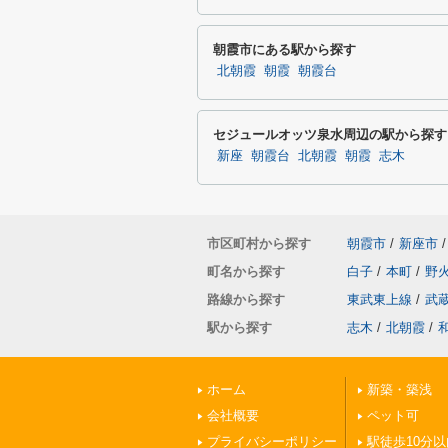
朝霞市にある駅から探す
北朝霞
朝霞
朝霞台
セジュールオッツ泉水周辺の駅から探す
新座
朝霞台
北朝霞
朝霞
志木
市区町村から探す
朝霞市
/
新座市
/
町名から探す
白子
/
本町
/
野
路線から探す
東武東上線
/
武
駅から探す
志木
/
北朝霞
/
ホーム
新築・築浅
会社概要
ペット可
プライバシーポリシー
駅徒歩10分以