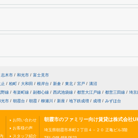
志木市
/
和光市
/
富士見市
火止
/
柏町
/
大和田
/
根岸台
/
新倉
/
東北
/
宮戸
/
溝沼
蔵野線
/
有楽町線
/
副都心線
/
西武池袋線
/
都営大江戸線
/
都営三田線
/
埼京
和光市
/
朝霞台
/
朝霞
/
柳瀬川
/
新座
/
地下鉄成増
/
成増
/
みずほ台
朝霞市のファミリー向け賃貸は株式会社U
お問い合わせ
お客様の声
埼玉県朝霞市本町２丁目４－２０ 正亀ビル3階
内
スタッフ紹介
TEL:048-458-0523