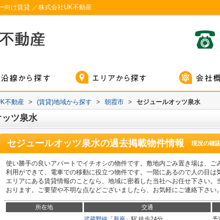
向け賃貸 ／株式会社UK不動産
K不動産
>
(賃貸)地域から探す
>
朝霞市
>
セジュールオッツ泉水
オッツ泉水
セジュールオッツ泉水
の過去掲載物件情報
現況の確
使い勝手の良いアパートでイチオシの物件です。敷地内ごみ置き場は、ご
利用ができて、電車での移動に役立つ物件です。一階にあるので人の目は
エリアにある賃貸情報のことなら、地域に密着した当社へお任せ下さい。
おります。ご要望や不明な点などございましたら、お気軽にご連絡下さい
所在地
交通
武蔵野線
「
新座
」駅 徒歩24分
予