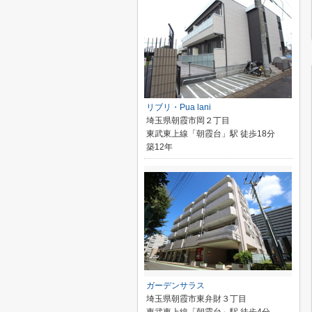
リブリ・Pua lani
埼玉県朝霞市岡２丁目
東武東上線「朝霞台」駅 徒歩18分
築12年
ガーデンサラス
埼玉県朝霞市東弁財３丁目