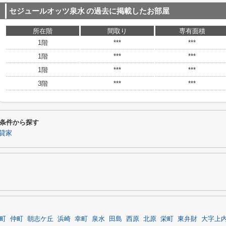
セジュールオッツ泉水
の過去に掲載したお部屋
所在階
間取り
専有面積
1階
***
***
1階
***
***
1階
***
***
3階
***
***
条件から探す
貸家
町
仲町
朝志ケ丘
浜崎
幸町
泉水
田島
西原
北原
栄町
東弁財
大字上