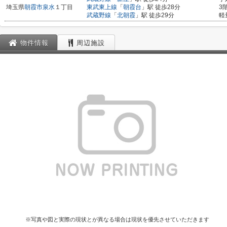
埼玉県
朝霞市
泉水
１丁目
東武東上線
「
朝霞台
」駅 徒歩28分
3
武蔵野線
「
北朝霞
」駅 徒歩29分
軽
物件情報
周辺施設
※写真や図と実際の現状とが異なる場合は現状を優先させていただきます