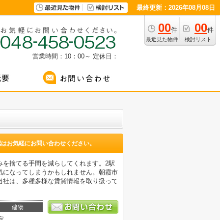
最終更新：2026年08月08日
00
00
件
件
最近見た物件
検討リスト
営業時間：10：00～
定休日：
認はお気軽にお問い合わせください。
みを捨てる手間を減らしてくれます。2駅
気になってしまうかもしれません。朝霞市
当社は、多種多様な賃貸情報を取り扱って
。
建物
定