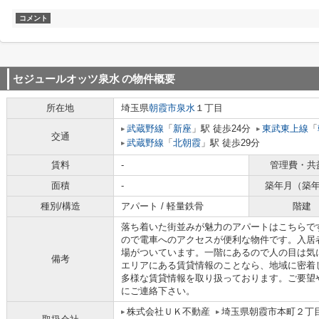
コメント
セジュールオッツ泉水
の物件概要
所在地
埼玉県
朝霞市
泉水
１丁目
武蔵野線
「
新座
」駅 徒歩24分
東武東上線
「
交通
武蔵野線
「
北朝霞
」駅 徒歩29分
賃料
-
管理費・共
面積
-
築年月（築
種別/構造
アパート / 軽量鉄骨
階建
落ち着いた街並みが魅力のアパートはこちらで
ので電車へのアクセスが便利な物件です。入居
場がついています。一階にあるので人の目は気
備考
エリアにある賃貸情報のことなら、地域に密着
多様な賃貸情報を取り扱っております。ご要望
にご連絡下さい。
株式会社ＵＫ不動産
埼玉県朝霞市本町２丁目