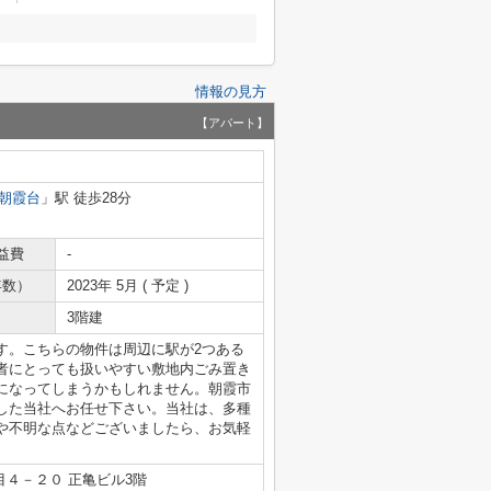
情報の見方
【アパート】
朝霞台
」駅 徒歩28分
益費
-
年数）
2023年 5月 ( 予定 )
3階建
す。こちらの物件は周辺に駅が2つある
者にとっても扱いやすい敷地内ごみ置き
になってしまうかもしれません。朝霞市
した当社へお任せ下さい。当社は、多種
や不明な点などございましたら、お気軽
４－２０ 正亀ビル3階