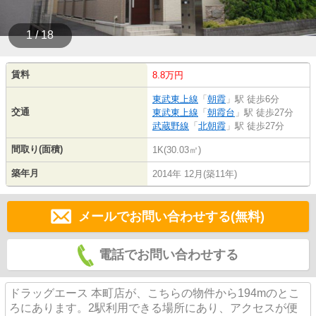
1 / 18
賃料
8.8万円
東武東上線
「
朝霞
」駅 徒歩6分
交通
東武東上線
「
朝霞台
」駅 徒歩27分
武蔵野線
「
北朝霞
」駅 徒歩27分
間取り(面積)
1K(30.03㎡)
築年月
2014年 12月(築11年)
メールでお問い合わせする(無料)
電話でお問い合わせする
ドラッグエース 本町店が、こちらの物件から194mのとこ
ろにあります。2駅利用できる場所にあり、アクセスが便