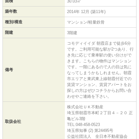
面積
30.03㎡
築年数
2014年 12月 (築11年)
種別/構造
マンション/軽量鉄骨
階建
3階建
コモディイイダ 朝霞店まで徒歩6分
です。ご利用可能な駅が2つあり、行
き先に応じて乗車駅の使い分けがで
きます。こちらの物件はマンション
です。一階にあるので人の目は気に
備考
なってしまうかもしれません。朝霞
市エリアと東武東上線朝霞付近での
賃貸マンション、賃貸アパートをお
探しの方はぜひコチラからお問い合
わせやご連絡を下さい。
株式会社ＵＫ不動産
埼玉県朝霞市本町２丁目４－２０ 正
亀ビル3階
取扱会社
TEL:048-458-0523
埼玉県知事 (2) 第24495号
公益社団法人 全日本不動産協会