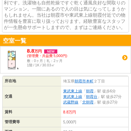
利です。洗濯物も自然乾燥ですぐ乾く通風良好な間取りの
マンション。一階にあるので人の目は気になってしまうか
もしれません。当社は朝霞市や東武東上線朝霞付近での物
件情報を豊富に取り扱っております。経験豊富なスタッフ
が一生懸命サポートしますので、まずはご連絡ください。
空室一覧
8.8
万
円
NEW
(管理費・共益費 5,000円)
敷：0ヶ月｜礼：2ヶ月
1階 / 1K / 30.03㎡
所在地
埼玉県
朝霞市
本町
２丁目
東武東上線
「
朝霞
」駅 徒歩6分
交通
東武東上線
「
朝霞台
」駅 徒歩27分
武蔵野線
「
北朝霞
」駅 徒歩27分
賃料
8.8万円
管理費等
5,000円