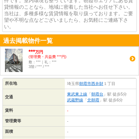
件です。室内環境も整っています。朝霞市エリアにある賃
貸情報のことなら、地域に密着した当社へお任せ下さい。
当社は、多種多様な賃貸情報を取り扱っております。ご要
望や不明な点などございましたら、お気軽にご連絡下さ
い。
過去掲載物件一覧
***
万円
(管理費・共益費 ***円)
敷：***｜礼：***
3階 / *** / ***
所在地
埼玉県
朝霞市
西弁財
１丁目
東武東上線
「
朝霞台
」駅 徒歩5分
交通
武蔵野線
「
北朝霞
」駅 徒歩6分
賃料
-
管理費等
-
面積
-