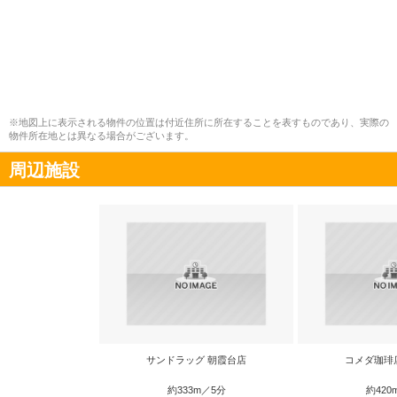
※地図上に表示される物件の位置は付近住所に所在することを表すものであり、実際の
物件所在地とは異なる場合がございます。
周辺施設
サンドラッグ 朝霞台店
コメダ珈琲
約333m／5分
約420