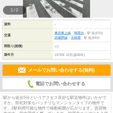
1 / 2
賃料
-
東武東上線
「
朝霞台
」駅 徒歩5分
交通
武蔵野線
「
北朝霞
」駅 徒歩6分
間取り(面積)
-(-)
築年月
1979年 10月(築46年)
メールでお問い合わせする(無料)
電話でお問い合わせする
駅から徒歩5分というアクセス良好な駅近物件はいかがで
すか。防犯対策もバッチリなマンションタイプの物件で
す。2駅利用可能な物件で移動範囲が広がります。賃貸物