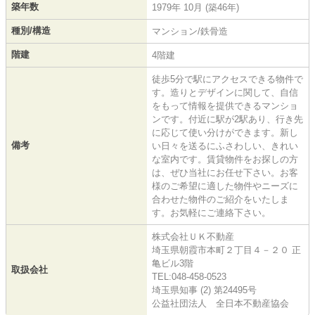
築年数
1979年 10月 (築46年)
種別/構造
マンション/鉄骨造
階建
4階建
徒歩5分で駅にアクセスできる物件で
す。造りとデザインに関して、自信
をもって情報を提供できるマンショ
ンです。付近に駅が2駅あり、行き先
に応じて使い分けができます。新し
備考
い日々を送るにふさわしい、きれい
な室内です。賃貸物件をお探しの方
は、ぜひ当社にお任せ下さい。お客
様のご希望に適した物件やニーズに
合わせた物件のご紹介をいたしま
す。お気軽にご連絡下さい。
株式会社ＵＫ不動産
埼玉県朝霞市本町２丁目４－２０ 正
亀ビル3階
取扱会社
TEL:048-458-0523
埼玉県知事 (2) 第24495号
公益社団法人 全日本不動産協会