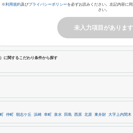
※
利用規約
及び
プライバシーポリシー
を必ずお読みください。左記内容に同
さい。
未入力項目がありま
）に関するこだわり条件から探す
町
仲町
朝志ケ丘
浜崎
幸町
泉水
田島
西原
北原
東弁財
大字上内間木