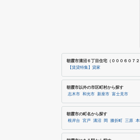
朝霞市溝沼６丁目住宅（０００６０７２
【賃貸特集】貸家
朝霞市以外の市区町村から探す
志木市
和光市
新座市
富士見市
朝霞市の町名から探す
根岸台
宮戸
溝沼
岡
膝折町
三原
本