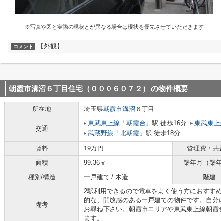
※写真や図と実際の現状とが異なる場合は現状を優先させていただきます
【外観】
コメント
朝霞市溝沼６丁目住宅（０００６０７２）
の物件概要
所在地
埼玉県
朝霞市
溝沼
６丁目
東武東上線
「
朝霞台
」駅 徒歩16分
東武東上
交通
武蔵野線
「
北朝霞
」駅 徒歩18分
賃料
19万円
管理費・共
面積
99.36㎡
築年月（築
種別/構造
一戸建て / 木造
階建
2駅利用できるので電車をよく使う方におすす
的な、開放感のある一戸建ての物件です。自分
備考
お尋ね下さい。朝霞市エリアや東武東上線朝霞
ます。