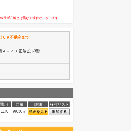
の物件所在地とは異なる場合がございます。
社ＵＫ不動産まで
目４－２０ 正亀ビル3階
間取り
面積
詳細
検討リスト
4LDK
99.36㎡
詳細を見る
追加する