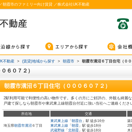
／朝霞市のファミリー向け賃貸 ／株式会社UK不動産
K不動産
>
(賃貸)地域から探す
>
朝霞市
>
朝霞市溝沼６丁目住宅（００
００６０７２）
朝霞市溝沼６丁目住宅（０００６０７２）
2駅利用可能で利便性の高い物件です。多くの方にご好評の、外観も綺麗
戸建て探しなら朝霞市や東武東上線朝霞台付近に強い当社へご連絡くださ
所在地
交通
東武東上線
「
朝霞台
」駅 徒歩16分
築
埼玉県
朝霞市
溝沼
６丁目
東武東上線
「
朝霞
」駅 徒歩18分
2
武蔵野線
「
北朝霞
」駅 徒歩18分
木