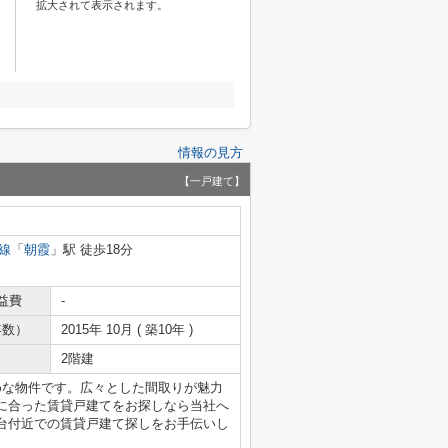
拡大されて表示されます。
情報の見方
【一戸建て】
線
「
朝霞
」駅 徒歩18分
益費
-
年数）
2015年 10月 ( 築10年 )
2階建
めな物件です。広々とした間取りが魅力
に合った賃貸戸建てをお探しなら当社へ
台付近での賃貸戸建て探しをお手伝いし