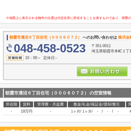
※地図上に表示される物件の位置は付近住所に所在することを表すものであり、実際
朝霞市溝沼６丁目住宅（０００６０７２）
へのお問い合わせは
株式会
048-458-0523
〒351-0011
埼玉県朝霞市本町２丁
10：00～ 定休日:-
朝霞市溝沼６丁目住宅（０００６０７２）
の空室情報
所在階
賃料
管理費・共益費
敷金/礼金/保証金/償却/敷引
-
19万円
-
/
/
/
/
1ヶ月
1ヶ月
-
-
-