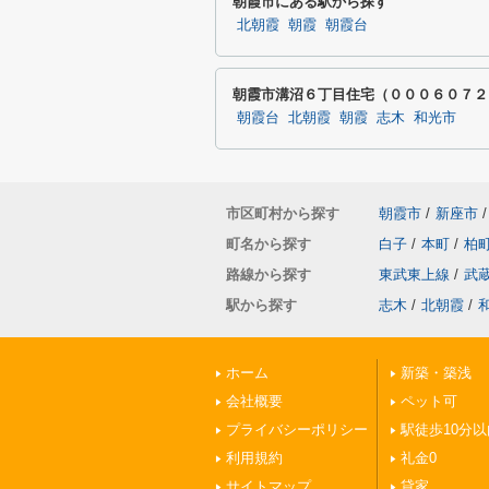
朝霞市にある駅から探す
北朝霞
朝霞
朝霞台
朝霞市溝沼６丁目住宅（０００６０７２
朝霞台
北朝霞
朝霞
志木
和光市
市区町村から探す
朝霞市
/
新座市
/
町名から探す
白子
/
本町
/
柏
路線から探す
東武東上線
/
武
駅から探す
志木
/
北朝霞
/
ホーム
新築・築浅
会社概要
ペット可
プライバシーポリシー
駅徒歩10分以
利用規約
礼金0
サイトマップ
貸家