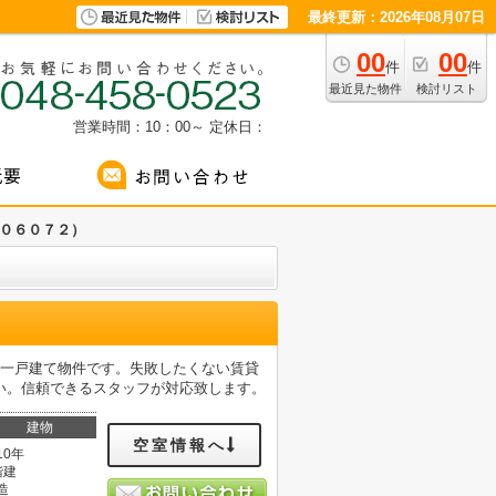
最終更新：2026年08月07日
00
00
件
件
最近見た物件
検討リスト
営業時間：10：00～
定休日：
０６０７２）
な一戸建て物件です。失敗したくない賃貸
い。信頼できるスタッフが対応致します。
建物
空室情報へ
10年
階建
造