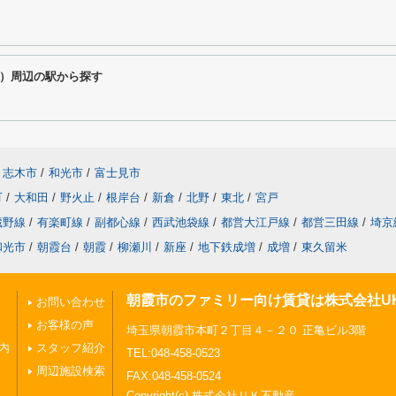
）周辺の駅から探す
志木市
/
和光市
/
富士見市
町
/
大和田
/
野火止
/
根岸台
/
新倉
/
北野
/
東北
/
宮戸
蔵野線
/
有楽町線
/
副都心線
/
西武池袋線
/
都営大江戸線
/
都営三田線
/
埼京
和光市
/
朝霞台
/
朝霞
/
柳瀬川
/
新座
/
地下鉄成増
/
成増
/
東久留米
朝霞市のファミリー向け賃貸は株式会社U
お問い合わせ
お客様の声
埼玉県朝霞市本町２丁目４－２０ 正亀ビル3階
内
スタッフ紹介
TEL:048-458-0523
周辺施設検索
FAX:048-458-0524
Copyright(c) 株式会社ＵＫ不動産