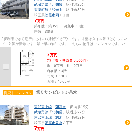
武蔵野線
「
北朝霞
」駅 徒歩20分
有楽町線
「
和光市
」駅 徒歩36分
埼玉県
朝霞市
岡
１丁目
7
万円
築年数：築35年 ｜募集中：
1室
階数：3階建
2駅利用できる場所にあるので利便性が高いです。外壁はタイル張りとなってい
て、外観が素敵です。最上階の物件です。こちらの物件はマンションです。いち
早くご希望の条件から不動産情...
7
万
円
(管理費・共益費 5,000円)
敷：0万円｜礼：0万円
所在階：3階
間取り：3DK
面積：49.65㎡
第５サンビレッジ泉水
賃貸｜マンション
東武東上線
「
朝霞台
」駅 徒歩19分
武蔵野線
「
北朝霞
」駅 徒歩22分
東武東上線
「
志木
」駅 徒歩28分
埼玉県
朝霞市
泉水
３丁目
7
万円