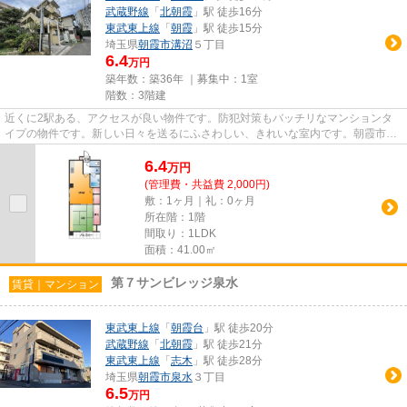
武蔵野線
「
北朝霞
」駅 徒歩16分
東武東上線
「
朝霞
」駅 徒歩15分
埼玉県
朝霞市
溝沼
５丁目
6.4
万円
築年数：築36年 ｜募集中：
1室
階数：3階建
近くに2駅ある、アクセスが良い物件です。防犯対策もバッチリなマンションタ
イプの物件です。新しい日々を送るにふさわしい、きれいな室内です。朝霞市エ
リアにある賃貸情報のことなら...
6.4
万
円
(管理費・共益費 2,000円)
敷：1ヶ月｜礼：0ヶ月
所在階：1階
間取り：1LDK
面積：41.00㎡
第７サンビレッジ泉水
賃貸｜マンション
東武東上線
「
朝霞台
」駅 徒歩20分
武蔵野線
「
北朝霞
」駅 徒歩21分
東武東上線
「
志木
」駅 徒歩28分
埼玉県
朝霞市
泉水
３丁目
6.5
万円