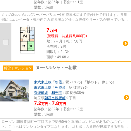
築年数：築35年 ｜募集中：
1室
階数：5階建
近くのSuperValue(スーパーバリュー) 朝霞泉水店まで徒歩7分で行けます。共用
部にはエレベータ・敷地内ごみ置き場など様々な設備やサービスが揃っているの
で便利です。空気の入れ替え...
7
万
円
(管理費・共益費 5,000円)
敷：2ヶ月｜礼：7万円
所在階：3階
間取り：2LDK
面積：49.68㎡
ヌーベルシャトー朝霞
賃貸｜マンション
東武東上線
「
朝霞
」駅 バス7分 「坂の下」 停歩5分
東武東上線
「
朝霞台
」駅 徒歩39分
有楽町線
「
和光市
」駅 徒歩38分
埼玉県
朝霞市
膝折町
２丁目
7.2
7.8
万円～
万円
築年数：築32年 ｜募集中：
2室
階数：3階建
ローソン 朝霞膝折町一丁目店まで徒歩5分と近場にコンビニがあるのもポイン
ト。こちらはマンションタイプになります。ゴミ出しの負担が軽減できる敷地内