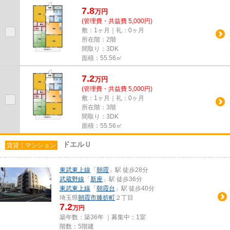
ごみ置き場付き物件です。通風...
7.8
万
円
(管理費・共益費 5,000円)
敷：1ヶ月｜礼：0ヶ月
所在階：2階
間取り：3DK
面積：55.56㎡
7.2
万
円
(管理費・共益費 5,000円)
敷：1ヶ月｜礼：0ヶ月
所在階：3階
間取り：3DK
面積：55.56㎡
ドエルＵ
賃貸｜マンション
東武東上線
「
朝霞
」駅 徒歩28分
武蔵野線
「
新座
」駅 徒歩36分
東武東上線
「
朝霞台
」駅 徒歩40分
埼玉県
朝霞市
膝折町
２丁目
7.2
万円
築年数：築36年 ｜募集中：
1室
階数：5階建