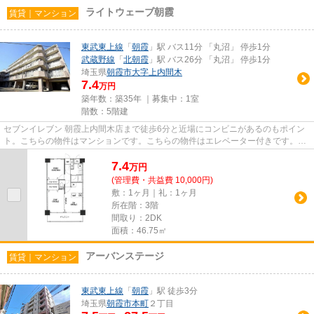
ライトウェーブ朝霞
賃貸｜マンション
東武東上線
「
朝霞
」駅 バス11分 「丸沼」 停歩1分
武蔵野線
「
北朝霞
」駅 バス26分 「丸沼」 停歩1分
埼玉県
朝霞市
大字上内間木
7.4
万円
築年数：築35年 ｜募集中：
1室
階数：5階建
セブンイレブン 朝霞上内間木店まで徒歩6分と近場にコンビニがあるのもポイン
ト。こちらの物件はマンションです。こちらの物件はエレベーター付きです。2
駅利用できる立地となっていて...
7.4
万
円
(管理費・共益費 10,000円)
敷：1ヶ月｜礼：1ヶ月
所在階：3階
間取り：2DK
面積：46.75㎡
アーバンステージ
賃貸｜マンション
東武東上線
「
朝霞
」駅 徒歩3分
埼玉県
朝霞市
本町
２丁目