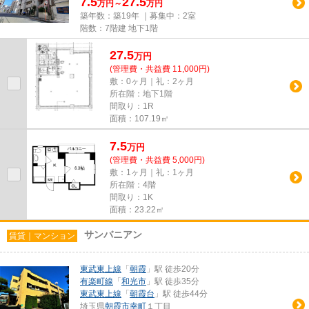
7.5
27.5
万円～
万円
築年数：築19年 ｜募集中：
2室
階数：7階建 地下1階
27.5
万
円
(管理費・共益費 11,000円)
敷：0ヶ月｜礼：2ヶ月
所在階：地下1階
間取り：1R
面積：107.19㎡
7.5
万
円
(管理費・共益費 5,000円)
敷：1ヶ月｜礼：1ヶ月
所在階：4階
間取り：1K
面積：23.22㎡
サンバニアン
賃貸｜マンション
東武東上線
「
朝霞
」駅 徒歩20分
有楽町線
「
和光市
」駅 徒歩35分
東武東上線
「
朝霞台
」駅 徒歩44分
埼玉県
朝霞市
幸町
１丁目