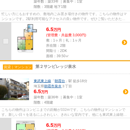
築年数：築33年 ｜募集中：
1室
階数：3階建 地下1階
忙しい方にもおすすめの、敷地内ごみ置き場付きの物件です。こちらの物件はマ
ンションです。2駅利用可能なアクセスの良い物件です。ぜひご覧いただきたい
賃貸物件です。当社スタッフが...
6.5
万
円
(管理費・共益費 3,000円)
敷：1ヶ月｜礼：1ヶ月
所在階：2階
間取り：2DK
面積：39.50㎡
第２サンビレッジ泉水
賃貸｜マンション
東武東上線
「
朝霞台
」駅 徒歩18分
埼玉県
朝霞市
泉水
３丁目
6.5
万円
築年数：築36年 ｜募集中：
1室
階数：4階建
こちらの物件はコンビニまでの距離が332mです。こちらの物件はマンションで
す。新しい日々を送るにふさわしい、きれいな室内です。他にも東武東上線朝霞
台近くの物件をご覧になりたい...
6.5
万
円