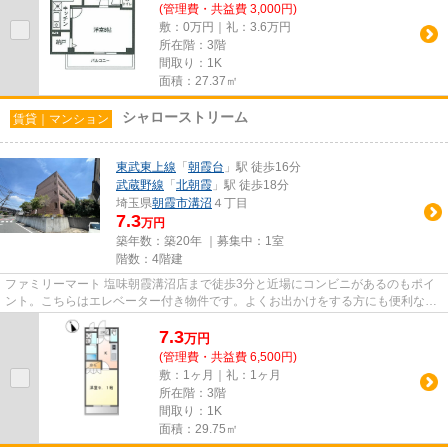
(管理費・共益費 3,000円)
敷：0万円｜礼：3.6万円
所在階：3階
間取り：1K
面積：27.37㎡
シャローストリーム
賃貸｜マンション
東武東上線
「
朝霞台
」駅 徒歩16分
武蔵野線
「
北朝霞
」駅 徒歩18分
埼玉県
朝霞市
溝沼
４丁目
7.3
万円
築年数：築20年 ｜募集中：
1室
階数：4階建
ファミリーマート 塩味朝霞溝沼店まで徒歩3分と近場にコンビニがあるのもポイ
ント。こちらはエレベーター付き物件です。よくお出かけをする方にも便利な、
2駅利用可能なマンションです...
7.3
万
円
(管理費・共益費 6,500円)
敷：1ヶ月｜礼：1ヶ月
所在階：3階
間取り：1K
面積：29.75㎡