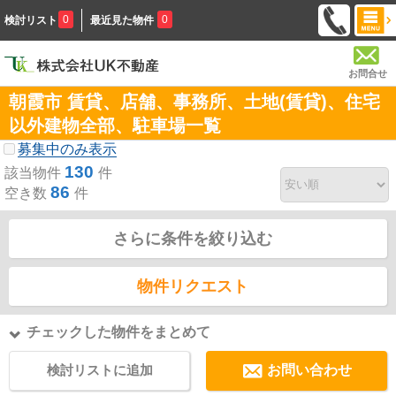
0
0
検討リスト
最近見た物件
お問合せ
朝霞市 賃貸、店舗、事務所、土地(賃貸)、住宅
以外建物全部、駐車場一覧
募集中のみ表示
130
該当物件
件
86
空き数
件
さらに条件を絞り込む
物件リクエスト
チェックした物件をまとめて
検討リストに追加
お問い合わせ