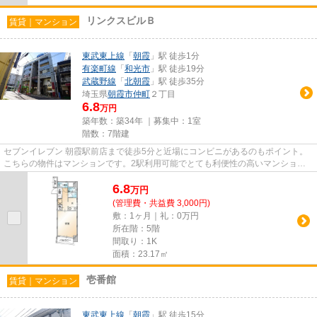
リンクスビルＢ
賃貸｜マンション
東武東上線
「
朝霞
」駅 徒歩1分
有楽町線
「
和光市
」駅 徒歩19分
武蔵野線
「
北朝霞
」駅 徒歩35分
埼玉県
朝霞市
仲町
２丁目
6.8
万円
築年数：築34年 ｜募集中：
1室
階数：7階建
セブンイレブン 朝霞駅前店まで徒歩5分と近場にコンビニがあるのもポイント。
こちらの物件はマンションです。2駅利用可能でとても利便性の高いマンション
です。多種多様な物件を取り揃...
6.8
万
円
(管理費・共益費 3,000円)
敷：1ヶ月｜礼：0万円
所在階：5階
間取り：1K
面積：23.17㎡
壱番館
賃貸｜マンション
東武東上線
「
朝霞
」駅 徒歩15分