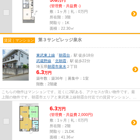
万
円
(管理費・共益費 -)
敷：1ヶ月｜礼：0万円
所在階：3階
間取り：1K
面積：22.30㎡
第３サンビレッジ泉水
賃貸｜マンション
東武東上線
「
朝霞台
」駅 徒歩18分
武蔵野線
「
北朝霞
」駅 徒歩22分
埼玉県
朝霞市
泉水
２丁目
6.3
万円
築年数：築36年 ｜募集中：
1室
階数：2階建
こちらの物件はマンションです。近くに2駅ある、アクセスが良い物件です。最
上階の物件です。朝霞市エリアと東武東上線朝霞台付近での賃貸マンション、賃
貸アパートをお探しの方はぜひ...
6.3
万
円
(管理費・共益費 2,000円)
敷：1ヶ月｜礼：0万円
所在階：2階
間取り：2LDK
面積：41.36㎡