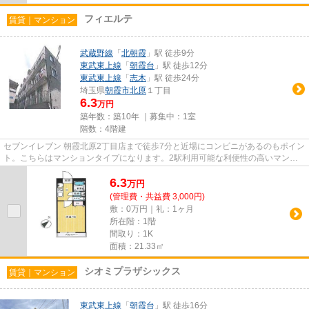
フィエルテ
賃貸｜マンション
武蔵野線
「
北朝霞
」駅 徒歩9分
東武東上線
「
朝霞台
」駅 徒歩12分
東武東上線
「
志木
」駅 徒歩24分
埼玉県
朝霞市
北原
１丁目
6.3
万円
築年数：築10年 ｜募集中：
1室
階数：4階建
セブンイレブン 朝霞北原2丁目店まで徒歩7分と近場にコンビニがあるのもポイン
ト。こちらはマンションタイプになります。2駅利用可能な利便性の高いマンシ
ョンです。一階にあるので人...
6.3
万
円
(管理費・共益費 3,000円)
敷：0万円｜礼：1ヶ月
所在階：1階
間取り：1K
面積：21.33㎡
シオミプラザシックス
賃貸｜マンション
東武東上線
「
朝霞台
」駅 徒歩16分