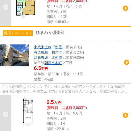
(管理費・共益費 2,000円)
敷：1ヶ月｜礼：1ヶ月
所在階：2階
間取り：2DK
面積：38.63㎡
ひまわり倶楽部
賃貸｜マンション
東武東上線
「
朝霞
」駅 徒歩3分
有楽町線
「
和光市
」駅 徒歩23分
武蔵野線
「
北朝霞
」駅 徒歩30分
埼玉県
朝霞市
本町
２丁目
6.5
万円
築年数：築23年 ｜募集中：
1室
階数：4階建
こちらの物件はマンションです。様々な場所へのアクセスがしやすくなる2駅利
用可能な物件です。朝霞市エリアにある賃貸情報のことなら、地域に密着した当
社へお任せ下さい。当社は、多...
6.5
万
円
(管理費・共益費 3,000円)
敷：1ヶ月｜礼：0万円
所在階：2階
間取り：1K
面積：22.61㎡