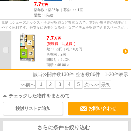
7.7
万円
築年数：築35年 ｜募集中：
1室
階数：3階建
収納はシューズボックス・全居室収納など豊富なので、衣類や履き物の整理がし
やすく便利です。身支度に必要となる様々なアイテムを収納できるスペースがあ
る洗面化粧台が付いています...
7.7
万
円
(管理費・共益費 -)
敷：0万円｜礼：0万円
所在階：2階
間取り：2LDK
面積：48.00㎡
該当公開件数
130
件 空き数
86
件
1-20
件表示
1
2
3
4
5
<<前へ
次へ>>
最初
チェックした物件をまとめて
検討リストに追加
お問い合わせ
さらに条件を絞り込む