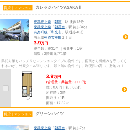
カレッジハイツASAKAⅡ
賃貸｜マンション
東武東上線
「
朝霞
」駅 徒歩18分
東武東上線
「
朝霞台
」駅 徒歩34分
有楽町線
「
和光市
」駅 徒歩40分
埼玉県
朝霞市
幸町
２丁目
3.9
万円
築年数：築31年 ｜募集中：
1室
階数：3階建 地下1階
防犯対策もバッチリなマンションタイプの物件です。雨風から骨組みを守ってく
れるのが、外観タイル張りです。最上階の物件です。利便性の高い、敷地内ゴミ
置き場が付いています。当社...
3.9
万
円
(管理費・共益費 3,000円)
敷：0万円｜礼：0万円
所在階：3階
間取り：1R
面積：17.32㎡
グリーンハイツ
賃貸｜マンション
東武東上線
「
朝霞台
」駅 徒歩7分