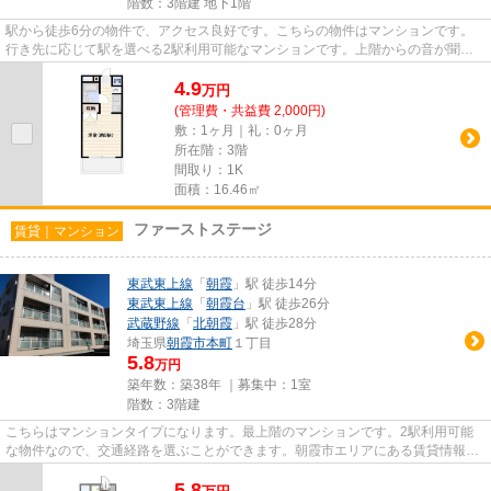
階数：3階建 地下1階
駅から徒歩6分の物件で、アクセス良好です。こちらの物件はマンションです。
行き先に応じて駅を選べる2駅利用可能なマンションです。上階からの音が聞こ
えない最上階のお部屋です。ど...
4.9
万
円
(管理費・共益費 2,000円)
敷：1ヶ月｜礼：0ヶ月
所在階：3階
間取り：1K
面積：16.46㎡
ファーストステージ
賃貸｜マンション
東武東上線
「
朝霞
」駅 徒歩14分
東武東上線
「
朝霞台
」駅 徒歩26分
武蔵野線
「
北朝霞
」駅 徒歩28分
埼玉県
朝霞市
本町
１丁目
5.8
万円
築年数：築38年 ｜募集中：
1室
階数：3階建
こちらはマンションタイプになります。最上階のマンションです。2駅利用可能
な物件なので、交通経路を選ぶことができます。朝霞市エリアにある賃貸情報の
ことなら、地域に密着した当社...
5.8