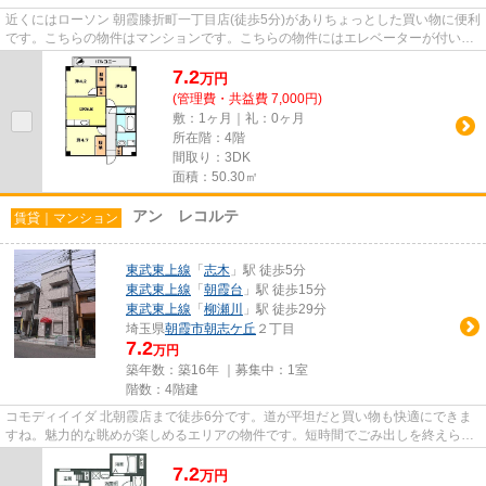
近くにはローソン 朝霞膝折町一丁目店(徒歩5分)がありちょっとした買い物に便利
です。こちらの物件はマンションです。こちらの物件にはエレベーターが付いて
います。できるだけ早めに...
7.2
万
円
(管理費・共益費 7,000円)
敷：1ヶ月｜礼：0ヶ月
所在階：4階
間取り：3DK
面積：50.30㎡
アン レコルテ
賃貸｜マンション
東武東上線
「
志木
」駅 徒歩5分
東武東上線
「
朝霞台
」駅 徒歩15分
東武東上線
「
柳瀬川
」駅 徒歩29分
埼玉県
朝霞市
朝志ケ丘
２丁目
7.2
万円
築年数：築16年 ｜募集中：
1室
階数：4階建
コモディイイダ 北朝霞店まで徒歩6分です。道が平坦だと買い物も快適にできま
すね。魅力的な眺めが楽しめるエリアの物件です。短時間でごみ出しを終えられ
るように、敷地内にゴミ置き...
7.2
万
円