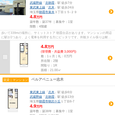
武蔵野線
「
北朝霞
」駅 徒歩7分
東武東上線
「
志木
」駅 徒歩24分
埼玉県
朝霞市
泉水
３丁目１５-２９
4.8
万円
築年数：築37年 ｜募集中：
1室
階数：4階建
歩いて339mの場所に、サミットストア 朝霞台店があります。マンションの周辺
に駅が2つあり、よく電車を利用する方にピッタリです。外観タイル張りは耐久
性に優れ、管理の手間も抑えら...
4.8
万
円
(管理費・共益費 3,000円)
敷：1ヶ月｜礼：0万円
所在階：2階
間取り：1R
面積：21.00㎡
ベルアベニュー志木
賃貸｜マンション
東武東上線
「
志木
」駅 徒歩6分
武蔵野線
「
北朝霞
」駅 徒歩13分
埼玉県
朝霞市
朝志ケ丘
１丁目6-7
4.9
万円
築年数：築38年 ｜募集中：
1室