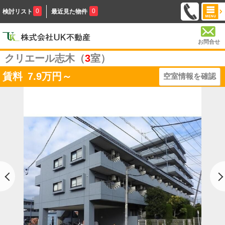
0
0
検討リスト
最近見た物件
お問合せ
クリエール志木（
3
室）
賃料
7.9
万円～
空室情報を確認