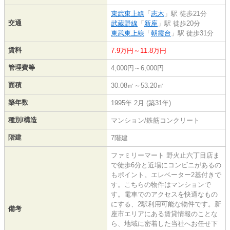
東武東上線
「
志木
」駅 徒歩21分
交通
武蔵野線
「
新座
」駅 徒歩20分
東武東上線
「
朝霞台
」駅 徒歩31分
賃料
7.9万円～11.8万円
管理費等
4,000円～6,000円
面積
30.08㎡～53.20㎡
築年数
1995年 2月 (築31年)
種別/構造
マンション/鉄筋コンクリート
階建
7階建
ファミリーマート 野火止六丁目店ま
で徒歩6分と近場にコンビニがあるの
もポイント。エレベーター2基付きで
す。こちらの物件はマンションで
す。電車でのアクセスを快適なもの
にする、2駅利用可能な物件です。新
備考
座市エリアにある賃貸情報のことな
ら、地域に密着した当社へお任せ下