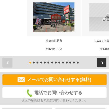
生鮮館世界市
ウエルシア
約124m／2分
約518
前
メールでお問い合わせする(無料)
電話でお問い合わせする
現況の確認はお気軽にお問い合わせください。