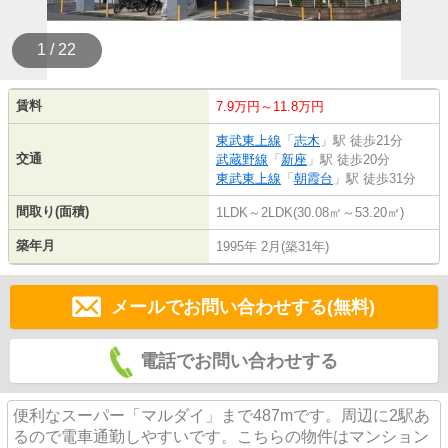
1 / 22
賃料
7.9万円～11.8万円
東武東上線
「
志木
」駅 徒歩21分
交通
武蔵野線
「
新座
」駅 徒歩20分
東武東上線
「
朝霞台
」駅 徒歩31分
間取り(面積)
1LDK～2LDK(30.08㎡～53.20㎡)
築年月
1995年 2月(築31年)
メールでお問い合わせする(無料)
電話でお問い合わせする
便利なスーパー「マルダイ」まで487mです。周辺に2駅あ
るので電車通勤しやすいです。こちらの物件はマンション