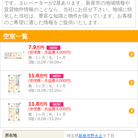
です。エレベーターが2基あります。新座市の地域情報や
賃貸物件情報のことなら、当社にお任せ下さい。地域に特
化した当社は、豊富な知識と物件が揃っています。お客様
のご希望に適した情報をご提供いたします。
空室一覧
7.9
万
円
NEW
(管理費・共益費 4,000円)
敷：1ヶ月｜礼：1ヶ月
3階 / 1LDK / 30.08㎡
11.6
万
円
NEW
(管理費・共益費 6,000円)
敷：1ヶ月｜礼：1ヶ月
4階 / 2LDK / 53.20㎡
11.8
万
円
NEW
(管理費・共益費 6,000円)
敷：1ヶ月｜礼：1ヶ月
5階 / 2LDK / 53.20㎡
所在地
埼玉県
新座市
野火止
５丁目