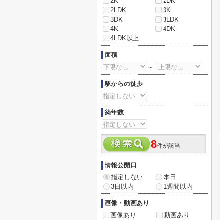
2K
2DK
2LDK
3K
3DK
3LDK
4K
4DK
4LDK以上
面積
～
駅からの徒歩
築年数
8
件が該当
情報公開日
指定しない
本日
3日以内
1週間以内
画像・動画あり
画像あり
動画あり