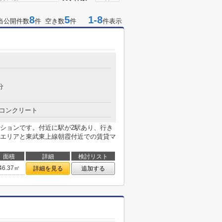
8
5
1-8
当公開件数
件 空き数
件
件表示
分
コンクリート
ションです。付近に駅が2駅あり、行き
エリアと東武東上線朝霞付近での賃貸マ
面積
詳細
検討リスト
46.37㎡
詳細を見る
追加する