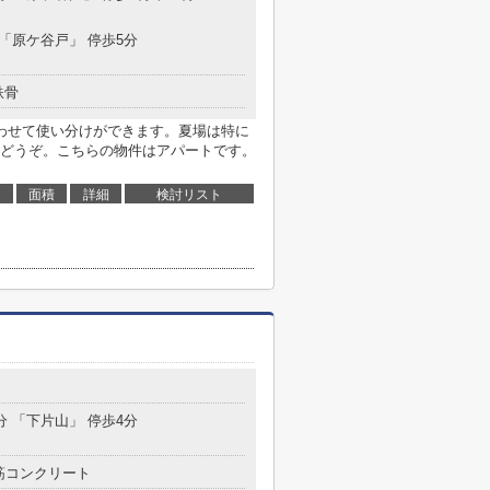
 「原ケ谷戸」 停歩5分
鉄骨
わせて使い分けができます。夏場は特に
どうぞ。こちらの物件はアパートです。
面積
詳細
検討リスト
分 「下片山」 停歩4分
筋コンクリート