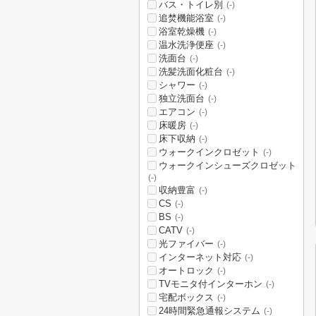
バス・トイレ別
(-)
追焚機能浴室
(-)
浴室乾燥機
(-)
温水洗浄便座
(-)
洗面台
(-)
洗髪洗面化粧台
(-)
シャワー
(-)
独立洗面台
(-)
エアコン
(-)
床暖房
(-)
床下収納
(-)
ウォークインクロゼット
(-)
ウォークインシューズクロゼット
(-)
収納豊富
(-)
CS
(-)
BS
(-)
CATV
(-)
光ファイバー
(-)
インターネット対応
(-)
オートロック
(-)
TVモニタ付インターホン
(-)
宅配ボックス
(-)
24時間緊急通報システム
(-)