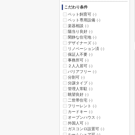
こだわり条件
ペット飼育可
(-)
ペット専用設備
(-)
楽器相談
(-)
陽当り良好
(-)
閑静な住宅地
(-)
デザイナーズ
(-)
リノベーション済
(-)
保証人不要
(-)
事務所可
(-)
２人入居可
(-)
バリアフリー
(-)
分割可
(-)
分譲タイプ
(-)
管理人常駐
(-)
眺望良好
(-)
二世帯住宅
(-)
フリーレント
(-)
カードキー
(-)
オープンハウス
(-)
外国人可
(-)
ガスコンロ設置可
(-)
ルームシェア可
(-)