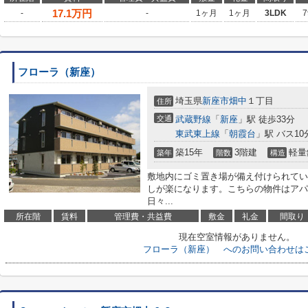
17.1
万円
-
-
1ヶ月
1ヶ月
3LDK
7
フローラ（新座）
埼玉県
新座市
畑中
１丁目
住所
交通
武蔵野線
「
新座
」駅 徒歩33分
東武東上線
「
朝霞台
」駅 バス10
築15年
3階建
軽量
築年
階数
構造
敷地内にゴミ置き場が備え付けられてい
しが楽になります。こちらの物件はアパ
日々...
所在階
賃料
管理費・共益費
敷金
礼金
間取り
現在空室情報がありません。
フローラ（新座） へのお問い合わせは