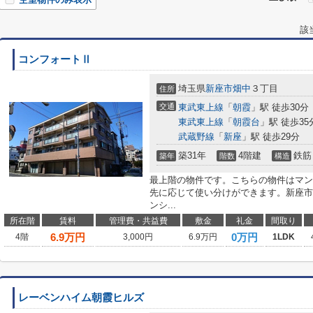
該
コンフォートⅡ
埼玉県
新座市
畑中
３丁目
住所
交通
東武東上線
「
朝霞
」駅 徒歩30分
東武東上線
「
朝霞台
」駅 徒歩35
武蔵野線
「
新座
」駅 徒歩29分
築31年
4階建
鉄筋
築年
階数
構造
最上階の物件です。こちらの物件はマン
先に応じて使い分けができます。新座市
ンシ...
所在階
賃料
管理費・共益費
敷金
礼金
間取り
6.9
万円
0万円
4階
3,000円
6.9万円
1LDK
レーベンハイム朝霞ヒルズ