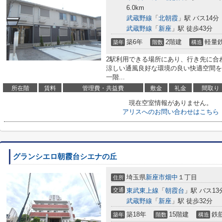
6.0km
武蔵野線
「
北朝霞
」駅 バス14分
武蔵野線
「
新座
」駅 徒歩43分
築6年
2階建
軽量
築年
階数
構造
2駅利用できる場所にあり、行き先に合
涼しい通風良好な環境の良い快適空間を
一階...
所在階
賃料
管理費・共益費
敷金
礼金
間取り
現在空室情報がありません。
アリスへのお問い合わせはこちら
グランシエロ朝霞台シエナの丘
埼玉県
新座市
畑中
１丁目
住所
交通
東武東上線
「
朝霞台
」駅 バス13
武蔵野線
「
新座
」駅 徒歩32分
築18年
15階建
鉄
築年
階数
構造