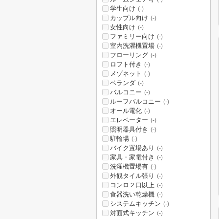
学生向け
(-)
カップル向け
(-)
女性向け
(-)
ファミリー向け
(-)
室内洗濯機置場
(-)
フローリング
(-)
ロフト付き
(-)
メゾネット
(-)
ベランダ
(-)
バルコニー
(-)
ルーフバルコニー
(-)
オール電化
(-)
エレベーター
(-)
照明器具付き
(-)
駐輪場
(-)
バイク置場あり
(-)
家具・家電付き
(-)
洗濯機置場有
(-)
外観タイル張り
(-)
コンロ２口以上
(-)
食器洗い乾燥機
(-)
システムキッチン
(-)
対面式キッチン
(-)