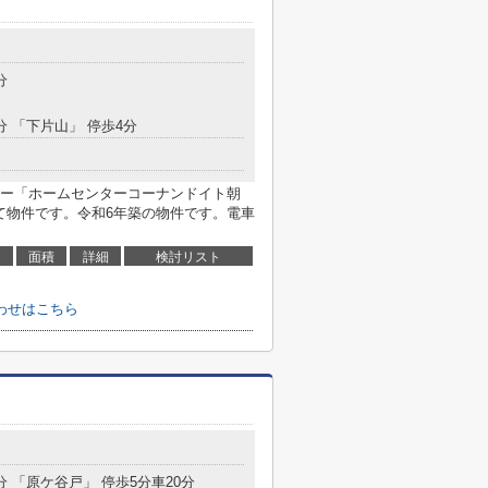
分
分 「下片山」 停歩4分
ー「ホームセンターコーナンドイト朝
て物件です。令和6年築の物件です。電車
面積
詳細
検討リスト
わせはこちら
分 「原ケ谷戸」 停歩5分車20分