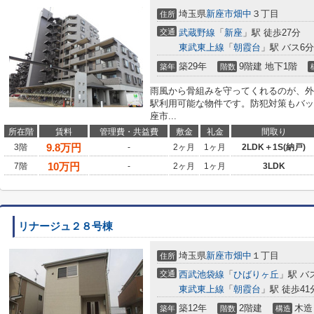
埼玉県
新座市
畑中
３丁目
住所
交通
武蔵野線
「
新座
」駅 徒歩27分
東武東上線
「
朝霞台
」駅 バス6
築29年
9階建 地下1階
築年
階数
雨風から骨組みを守ってくれるのが、外
駅利用可能な物件です。防犯対策もバッ
座市...
所在階
賃料
管理費・共益費
敷金
礼金
間取り
9.8
万円
3階
-
2ヶ月
1ヶ月
2LDK＋1S(納戸)
10
万円
7階
-
2ヶ月
1ヶ月
3LDK
リナージュ２８号棟
埼玉県
新座市
畑中
１丁目
住所
交通
西武池袋線
「
ひばりヶ丘
」駅 バ
東武東上線
「
朝霞台
」駅 徒歩41
築12年
2階建
木造
築年
階数
構造