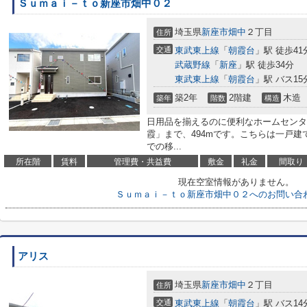
Ｓｕｍａｉ－ｔｏ新座市畑中０２
埼玉県
新座市
畑中
２丁目
住所
交通
東武東上線
「
朝霞台
」駅 徒歩41
武蔵野線
「
新座
」駅 徒歩34分
東武東上線
「
朝霞台
」駅 バス15
築2年
2階建
木造
築年
階数
構造
日用品を揃えるのに便利なホームセンタ
霞」まで、494mです。こちらは一戸建
での移...
所在階
賃料
管理費・共益費
敷金
礼金
間取り
現在空室情報がありません。
Ｓｕｍａｉ－ｔｏ新座市畑中０２へのお問い合
アリス
埼玉県
新座市
畑中
２丁目
住所
交通
東武東上線
「
朝霞台
」駅 バス14