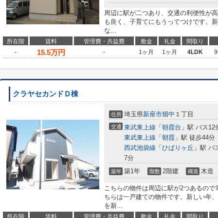
周辺に駅が二つあり、交通の利便性が高
も良く、子育てにもうってつけです。新
な...
所在階
賃料
管理費・共益費
敷金
礼金
間取り
15.5
万円
-
-
1ヶ月
1ヶ月
4LDK
9
クラヤセカンドＤ棟
埼玉県
新座市
畑中
１丁目
住所
交通
東武東上線
「
朝霞台
」駅 バス1
東武東上線
「
朝霞
」駅 徒歩44分
西武池袋線
「
ひばりヶ丘
」駅 バ
7分
築1年
2階建
木造
築年
階数
構造
こちらの物件は周辺に駅が2つあるので
ちらは一戸建ての物件です。新しい年、
を新...
所在階
賃料
管理費・共益費
敷金
礼金
間取り