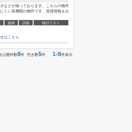
タなどが揃っております。こちらの物件
にくい高層階の物件です。賃貸情報をお
面積
詳細
検討リスト
せはこちら
8
5
1-8
当公開件数
件 空き数
件
件表示