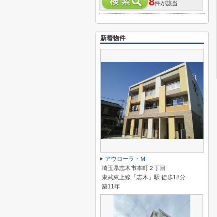
8
件が該当
新着物件
アウローラ・Ｍ
埼玉県志木市本町２丁目
東武東上線「志木」駅 徒歩18分
築11年