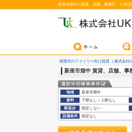
朝霞市のファミリー向け賃貸 ｜株式会社U
新座市畑中 賃貸、店舗、事
地域
新座市畑中
賃料
下限なし～上限なし
駅徒歩
指定しない
設備条件
指定なし