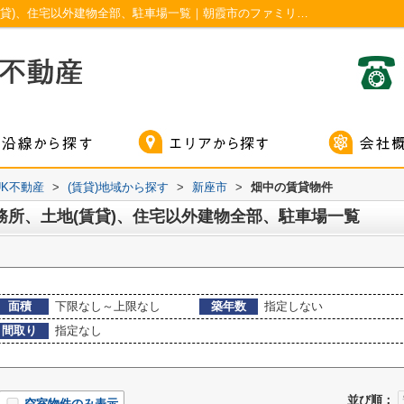
新座市畑中の賃貸、店舗、事務所、土地(賃貸)、住宅以外建物全部、駐車場一覧｜朝霞市のファミリー向け賃貸 ｜株式会社UK不動産
K不動産
>
(賃貸)地域から探す
>
新座市
>
畑中の賃貸物件
務所、土地(賃貸)、住宅以外建物全部、駐車場一覧
面積
下限なし～上限なし
築年数
指定しない
間取り
指定なし
並び順：
空室物件のみ表示