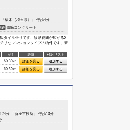
分 「榎木（埼玉県）」 停歩4分
鉄筋コンクリート
構造
観タイル張りです。移動範囲が広がる2
チリなマンションタイプの物件です。新
面積
詳細
検討リスト
60.30㎡
詳細を見る
追加する
60.30㎡
詳細を見る
追加する
ス24分 「新座市役所」 停歩10分
分