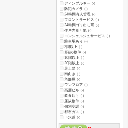
ディンプルキー
(-)
防犯カメラ
(-)
24時間有人管理
(-)
フロントサービス
(-)
24時間ゴミ出し可
(-)
住戸内覧可能
(-)
コンシェルジュサービス
(-)
駐車場あり
(-)
2階以上
(-)
1階の物件
(-)
10階以上
(-)
20階以上
(-)
最上階
(-)
南向き
(-)
角部屋
(-)
ワンフロア
(-)
高層ビル
(-)
飲食店可
(-)
居抜物件
(-)
個別空調
(-)
都市ガス
(-)
下水道
(-)