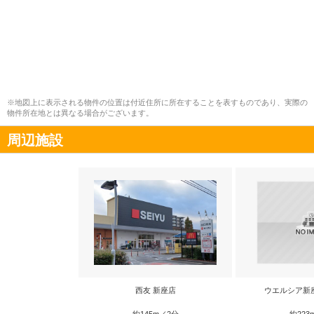
※地図上に表示される物件の位置は付近住所に所在することを表すものであり、実際の
物件所在地とは異なる場合がございます。
周辺施設
西友 新座店
ウエルシア新