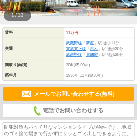
1 / 10
賃料
11万円
武蔵野線
「
新座
」駅 徒歩11分
交通
東武東上線
「
志木
」駅 徒歩30分
武蔵野線
「
北朝霞
」駅 徒歩30分
間取り(面積)
3DK(65.00㎡)
築年月
1995年 11月(築30年)
メールでお問い合わせする(無料)
電話でお問い合わせする
防犯対策もバッチリなマンションタイプの物件です。地域
のゴミ捨て場まで行かずにサッとゴミ出しできるように、