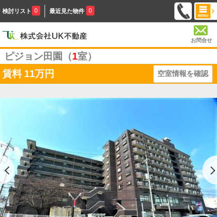
0
0
検討リスト
最近見た物件
お問合せ
ピジョン田園（
1
室）
賃料
11万円
空室情報を確認