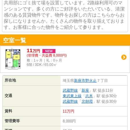
共用部にゴミ捨て場を設置しています。2路線利用可のマ
ンションです。多くの方にご好評をいただいている、清潔
感のある賃貸物件です。物件をお探しの方はこちらからお
探しになりませんか。たくさんの物件を取り揃えておりま
す。お客様に合った物件をご紹介して参ります。
空室一覧
11
万
円
NEW
(管理費・共益費 8,000円)
敷：1ヶ月｜礼：0ヶ月
6階 / 3DK / 65.00㎡
所在地
埼玉県
新座市
野火止
７丁目
武蔵野線
「
新座
」駅 徒歩11分
交通
東武東上線
「
志木
」駅 徒歩30分
武蔵野線
「
北朝霞
」駅 徒歩30分
賃料
11万円
管理費等
8,000円