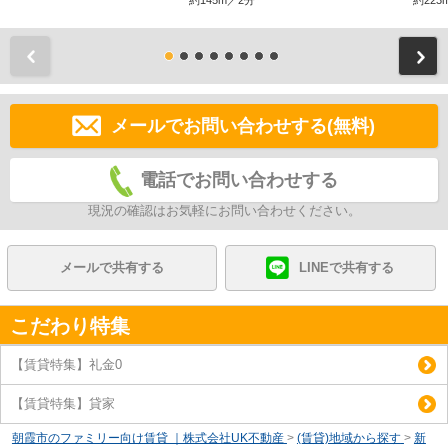
約145m／2分
約223
前
メールでお問い合わせする(無料)
電話でお問い合わせする
現況の確認はお気軽にお問い合わせください。
メールで共有する
LINEで共有する
こだわり特集
【賃貸特集】礼金0
【賃貸特集】貸家
朝霞市のファミリー向け賃貸 ｜株式会社UK不動産
>
(賃貸)地域から探す
>
新