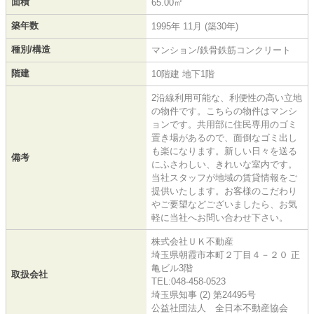
面積
65.00㎡
築年数
1995年 11月 (築30年)
種別/構造
マンション/鉄骨鉄筋コンクリート
階建
10階建 地下1階
2沿線利用可能な、利便性の高い立地
の物件です。こちらの物件はマンシ
ョンです。共用部に住民専用のゴミ
置き場があるので、面倒なゴミ出し
も楽になります。新しい日々を送る
備考
にふさわしい、きれいな室内です。
当社スタッフが地域の賃貸情報をご
提供いたします。お客様のこだわり
やご要望などございましたら、お気
軽に当社へお問い合わせ下さい。
株式会社ＵＫ不動産
埼玉県朝霞市本町２丁目４－２０ 正
亀ビル3階
取扱会社
TEL:048-458-0523
埼玉県知事 (2) 第24495号
公益社団法人 全日本不動産協会