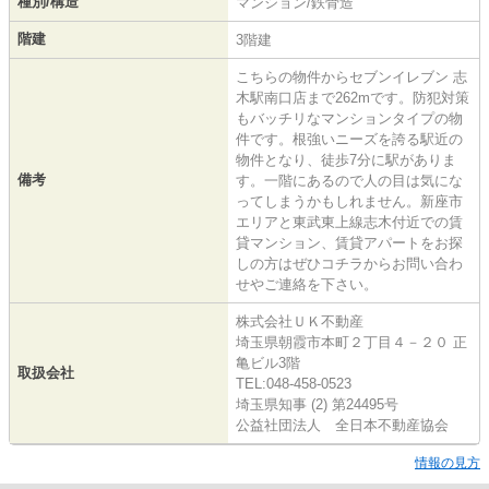
種別/構造
マンション/鉄骨造
階建
3階建
こちらの物件からセブンイレブン 志
木駅南口店まで262mです。防犯対策
もバッチリなマンションタイプの物
件です。根強いニーズを誇る駅近の
物件となり、徒歩7分に駅がありま
備考
す。一階にあるので人の目は気にな
ってしまうかもしれません。新座市
エリアと東武東上線志木付近での賃
貸マンション、賃貸アパートをお探
しの方はぜひコチラからお問い合わ
せやご連絡を下さい。
株式会社ＵＫ不動産
埼玉県朝霞市本町２丁目４－２０ 正
亀ビル3階
取扱会社
TEL:048-458-0523
埼玉県知事 (2) 第24495号
公益社団法人 全日本不動産協会
情報の見方