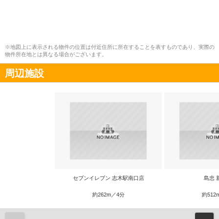
※地図上に表示される物件の位置は付近住所に所在することを表すものであり、実際の
物件所在地とは異なる場合がございます。
周辺施設
セブンイレブン 志木駅南口店
島忠 
約262m／4分
約512