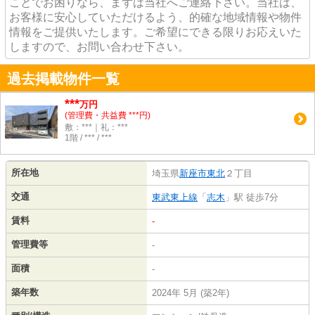
ことでお困りなら、まずは当社へご連絡下さい。当社は、
お客様に安心していただけるよう、的確な地域情報や物件
情報をご提供いたします。ご希望にできる限りお応えいた
しますので、お問い合わせ下さい。
過去掲載物件一覧
***
万円
(管理費・共益費 ***円)
敷：***｜礼：***
1階 / *** / ***
所在地
埼玉県
新座市
東北
２丁目
交通
東武東上線
「
志木
」駅 徒歩7分
賃料
-
管理費等
-
面積
-
築年数
2024年 5月 (築2年)