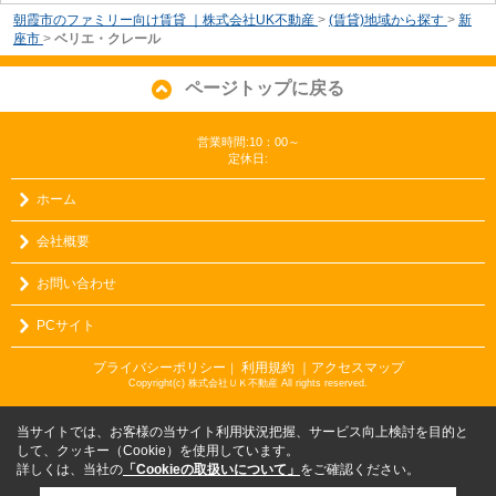
朝霞市のファミリー向け賃貸 ｜株式会社UK不動産
>
(賃貸)地域から探す
>
新
座市
>
ベリエ・クレール
ページトップに戻る
営業時間:10：00～
定休日:
ホーム
会社概要
お問い合わせ
PCサイト
プライバシーポリシー
利用規約
｜アクセスマップ
｜
Copyright(c) 株式会社ＵＫ不動産 All rights reserved.
当サイトでは、お客様の当サイト利用状況把握、サービス向上検討を目的と
して、クッキー（Cookie）を使用しています。
詳しくは、当社の
「Cookieの取扱いについて」
をご確認ください。