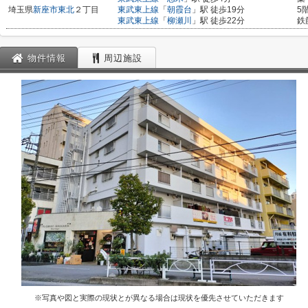
埼玉県
新座市
東北
２丁目
東武東上線
「
朝霞台
」駅 徒歩19分
5
東武東上線
「
柳瀬川
」駅 徒歩22分
鉄
物件情報
周辺施設
※写真や図と実際の現状とが異なる場合は現状を優先させていただきます