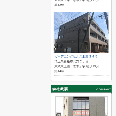
東武東上線「志木」駅 徒歩11分
築13年
ガーデニングヒルズ北野３４５
埼玉県新座市北野２丁目
東武東上線「志木」駅 徒歩19分
築14年