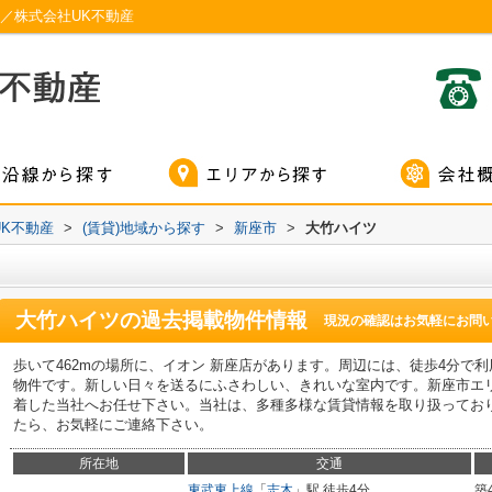
／株式会社UK不動産
K不動産
>
(賃貸)地域から探す
>
新座市
>
大竹ハイツ
大竹ハイツ
の過去掲載物件情報
現況の確認はお気軽にお問
歩いて462mの場所に、イオン 新座店があります。周辺には、徒歩4分で
物件です。新しい日々を送るにふさわしい、きれいな室内です。新座市エ
着した当社へお任せ下さい。当社は、多種多様な賃貸情報を取り扱ってお
たら、お気軽にご連絡下さい。
所在地
交通
東武東上線
「
志木
」駅 徒歩4分
築