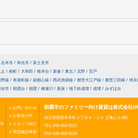
志木市
/
和光市
/
富士見市
火止
/
柏町
/
大和田
/
根岸台
/
新倉
/
東北
/
北野
/
宮戸
蔵野線
/
有楽町線
/
副都心線
/
西武池袋線
/
都営大江戸線
/
都営三田線
/
埼京
和光市
/
朝霞台
/
朝霞
/
柳瀬川
/
新座
/
地下鉄成増
/
成増
/
みずほ台
朝霞市のファミリー向け賃貸は株式会社U
お問い合わせ
お客様の声
埼玉県朝霞市本町２丁目４－２０ 正亀ビル3階
内
スタッフ紹介
TEL:048-458-0523
周辺施設検索
FAX:048-458-0524