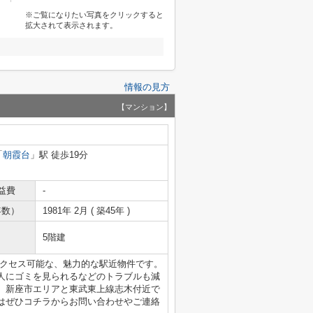
※ご覧になりたい写真をクリックすると
拡大されて表示されます。
情報の見方
【マンション】
「
朝霞台
」駅 徒歩19分
益費
-
年数）
1981年 2月 ( 築45年 )
5階建
にアクセス可能な、魅力的な駅近物件です。
人にゴミを見られるなどのトラブルも減
。新座市エリアと東武東上線志木付近で
はぜひコチラからお問い合わせやご連絡