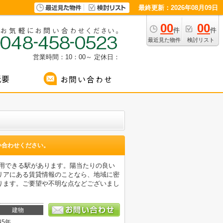
最終更新：2026年08月09日
00
00
件
件
最近見た物件
検討リスト
営業時間：10：00～
定休日：
い合わせください。
利用できる駅があります。陽当たりの良い
リアにある賃貸情報のことなら、地域に密
ります。ご要望や不明な点などございまし
建物
45年