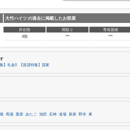
大竹ハイツ
の過去に掲載したお部屋
所在階
間取り
専有面積
4階
***
***
す
集】礼金0
【賃貸特集】貸家
堀
馬場
栗原
あたご
池田
石神
道場
新座
野寺
東