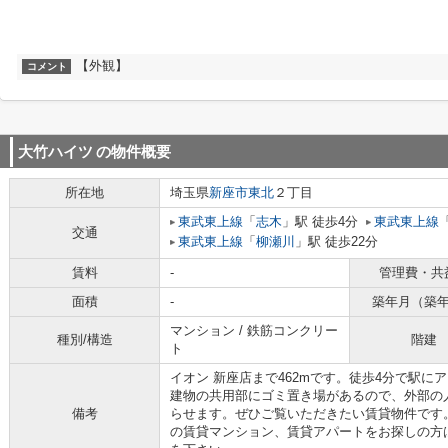
【外観】
コメント
大竹ハイツ
の物件概要
所在地
埼玉県
新座市
東北
２丁目
東武東上線
「
志木
」駅 徒歩4分
東武東上線
交通
東武東上線
「
柳瀬川
」駅 徒歩22分
賃料
-
管理費・共
面積
-
築年月（築
マンション / 鉄筋コンクリー
種別/構造
階建
ト
イオン 新座店まで462mです。徒歩4分で駅
建物の共用部にゴミ置き場があるので、外部の
備考
らせます。ぜひご覧いただきたい賃貸物件です
の賃貸マンション、賃貸アパートをお探しの方