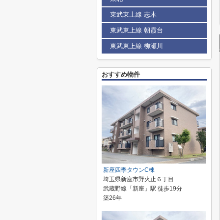
東武東上線 志木
東武東上線 朝霞台
東武東上線 柳瀬川
おすすめ物件
新座四季タウンC棟
埼玉県新座市野火止６丁目
武蔵野線「新座」駅 徒歩19分
築26年