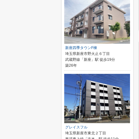
新座四季タウンF棟
埼玉県新座市野火止６丁目
武蔵野線「新座」駅 徒歩19分
築26年
グレイスフル
埼玉県新座市東北２丁目