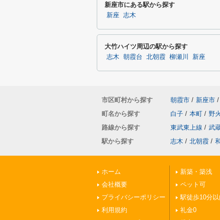
新座市にある駅から探す
新座
志木
大竹ハイツ周辺の駅から探す
志木
朝霞台
北朝霞
柳瀬川
新座
市区町村から探す
朝霞市
/
新座市
/
町名から探す
白子
/
本町
/
野
路線から探す
東武東上線
/
武
駅から探す
志木
/
北朝霞
/
ホーム
新築・築浅
会社概要
ペット可
プライバシーポリシー
駅徒歩10分以
利用規約
礼金0