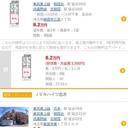
東武東上線
「
朝霞台
」駅 徒歩16分
武蔵野線
「
北朝霞
」駅 徒歩18分
「朝霞バス15分」バス停下車 徒歩分
埼玉県
朝霞市
三原
１丁目
8.2
万円
築年数：築1年 ｜募集中：
1室
階数：3階建
こちらの物件はコンビニまで221mにあります。最上階の物件です。2駅利用可能
なので、用途や行き先に応じて経路を選択できます。こちらの物件はアパートで
す。お好みの物件がお決まりで...
8.2
万
円
(管理費・共益費 3,500円)
敷：0万円｜礼：1ヶ月
所在階：3階
間取り：1K
面積：27.02㎡
ＪＵＮハイツ志木
賃貸｜マンション
東武東上線
「
志木
」駅 徒歩18分
東武東上線
「
朝霞台
」駅 徒歩21分
武蔵野線
「
北朝霞
」駅 徒歩22分
埼玉県
新座市
東
１丁目１３-９