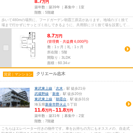
8.7
万円
築年数：築39年 ｜募集中：
1室
階数：5階建
歩いて480mの場所に、フードガーデン朝霞三原店があります。地域のゴミ捨て
場まで行かずにサッとゴミ出しできるように、共用部にゴミ捨て場を設置してお
ります。防犯対策もバッチリな...
8.7
万
円
(管理費・共益費 6,000円)
敷：1ヶ月｜礼：1ヶ月
所在階：5階
間取り：3LDK
面積：60.34㎡
クリエール志木
賃貸｜マンション
東武東上線
「
志木
」駅 徒歩21分
武蔵野線
「
新座
」駅 徒歩20分
東武東上線
「
朝霞台
」駅 徒歩31分
埼玉県
新座市
野火止
５丁目
11.6
11.8
万円～
万円
築年数：築31年 ｜募集中：
2室
階数：7階建
こちらはエレベーター付きの物件です。車をお持ちの方にもオススメの、自走式