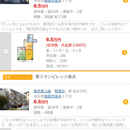
埼玉県
朝霞市
泉水
３丁目
6.5
万円
築年数：築33年 ｜募集中：
1室
階数：3階建 地下1階
忙しい方にもおすすめの、敷地内ごみ置き場付きの物件です。こちらの物件はマ
ンションです。2駅利用可能なアクセスの良い物件です。ぜひご覧いただきたい
賃貸物件です。当社スタッフが...
6.5
万
円
(管理費・共益費 3,000円)
敷：1ヶ月｜礼：1ヶ月
所在階：2階
間取り：2DK
面積：39.50㎡
第２サンビレッジ泉水
賃貸｜マンション
東武東上線
「
朝霞台
」駅 徒歩18分
埼玉県
朝霞市
泉水
３丁目
6.5
万円
築年数：築36年 ｜募集中：
1室
階数：4階建
こちらの物件はコンビニまでの距離が332mです。こちらの物件はマンションで
す。新しい日々を送るにふさわしい、きれいな室内です。他にも東武東上線朝霞
台近くの物件をご覧になりたい...