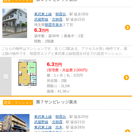
東武東上線
「
朝霞台
」駅 徒歩18分
武蔵野線
「
北朝霞
」駅 徒歩22分
埼玉県
朝霞市
泉水
２丁目
6.3
万円
築年数：築36年 ｜募集中：
1室
階数：2階建
こちらの物件はマンションです。近くに2駅ある、アクセスが良い物件です。最
上階の物件です。朝霞市エリアと東武東上線朝霞台付近での賃貸マンション、賃
貸アパートをお探しの方はぜひ...
6.3
万
円
(管理費・共益費 2,000円)
敷：1ヶ月｜礼：0万円
所在階：2階
間取り：2LDK
面積：41.36㎡
第７サンビレッジ泉水
賃貸｜マンション
東武東上線
「
朝霞台
」駅 徒歩20分
武蔵野線
「
北朝霞
」駅 徒歩21分
東武東上線
「
志木
」駅 徒歩28分