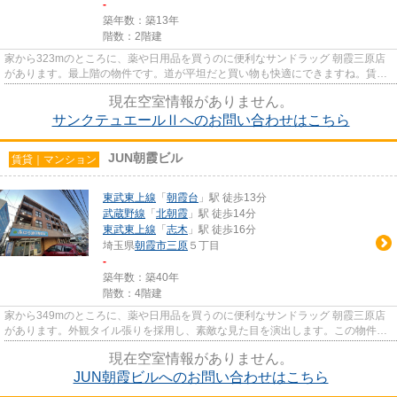
-
築年数：築13年
階数：2階建
家から323mのところに、薬や日用品を買うのに便利なサンドラッグ 朝霞三原店
があります。最上階の物件です。道が平坦だと買い物も快適にできますね。賃貸
物件です。室内環境も整ってい...
現在空室情報がありません。
サンクテュエールⅡへのお問い合わせはこちら
JUN朝霞ビル
賃貸｜マンション
東武東上線
「
朝霞台
」駅 徒歩13分
武蔵野線
「
北朝霞
」駅 徒歩14分
東武東上線
「
志木
」駅 徒歩16分
埼玉県
朝霞市
三原
５丁目
-
築年数：築40年
階数：4階建
家から349mのところに、薬や日用品を買うのに便利なサンドラッグ 朝霞三原店
があります。外観タイル張りを採用し、素敵な見た目を演出します。この物件
は、駅まで徒歩14分に立地してい...
現在空室情報がありません。
JUN朝霞ビルへのお問い合わせはこちら