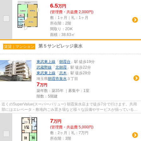
6.5
万
円
(管理費・共益費 2,000円)
敷：1ヶ月｜礼：1ヶ月
所在階：2階
間取り：2DK
面積：38.63㎡
第５サンビレッジ泉水
賃貸｜マンション
東武東上線
「
朝霞台
」駅 徒歩19分
武蔵野線
「
北朝霞
」駅 徒歩22分
東武東上線
「
志木
」駅 徒歩28分
埼玉県
朝霞市
泉水
３丁目
7
万円
築年数：築35年 ｜募集中：
1室
階数：5階建
近くのSuperValue(スーパーバリュー) 朝霞泉水店まで徒歩7分で行けます。共用
部にはエレベータ・敷地内ごみ置き場など様々な設備やサービスが揃っているの
で便利です。空気の入れ替え...
7
万
円
(管理費・共益費 5,000円)
敷：2ヶ月｜礼：7万円
所在階：3階