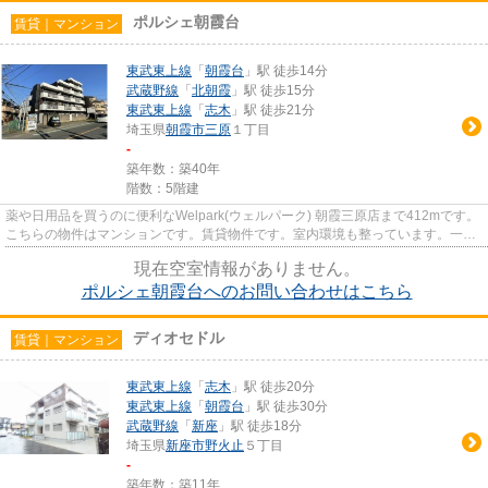
ポルシェ朝霞台
賃貸｜マンション
東武東上線
「
朝霞台
」駅 徒歩14分
武蔵野線
「
北朝霞
」駅 徒歩15分
東武東上線
「
志木
」駅 徒歩21分
埼玉県
朝霞市
三原
１丁目
-
築年数：築40年
階数：5階建
薬や日用品を買うのに便利なWelpark(ウェルパーク) 朝霞三原店まで412mです。
こちらの物件はマンションです。賃貸物件です。室内環境も整っています。一階
にあるので人の目は気になっ...
現在空室情報がありません。
ポルシェ朝霞台へのお問い合わせはこちら
ディオセドル
賃貸｜マンション
東武東上線
「
志木
」駅 徒歩20分
東武東上線
「
朝霞台
」駅 徒歩30分
武蔵野線
「
新座
」駅 徒歩18分
埼玉県
新座市
野火止
５丁目
-
築年数：築11年