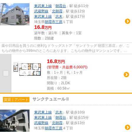
東武東上線
「
朝霞台
」駅 徒歩11分
武蔵野線
「
北朝霞
」駅 徒歩12分
東武東上線
「
志木
」駅 徒歩17分
埼玉県
朝霞市
三原
１丁目
16.8
万円
築年数：築1年 ｜募集中：
1室
階数：2階建
薬や日用品を買うのに便利なドラッグストア「サンドラッグ 朝霞三原店」が、こ
ちらの物件から399mのところにあります。こちらの物件はマンションです。物
件情報が豊富な当社には、経験...
16.8
万
円
(管理費・共益費 6,000円)
敷：1ヶ月｜礼：1ヶ月
所在階：2階
間取り：2LDK
面積：60.58㎡
サンクテュエールⅡ
賃貸｜アパート
東武東上線
「
志木
」駅 徒歩10分
東武東上線
「
朝霞台
」駅 徒歩15分
武蔵野線
「
北朝霞
」駅 徒歩13分
埼玉県
朝霞市
三原
４丁目