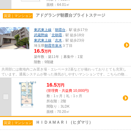
面積：64.01㎡
アドグランデ朝霞台ブライトステージ
賃貸｜マンション
東武東上線
「
朝霞台
」駅 徒歩17分
武蔵野線
「
北朝霞
」駅 徒歩18分
東武東上線
「
志木
」駅 徒歩23分
埼玉県
朝霞市
泉水
３丁目
16.5
万円
築年数：築11年 ｜募集中：
1室
階数：9階建
共用部には敷地内ごみ置き場・エレベータ2基などが備わっておりとても充実し
ています。通風システムが整った換気がしやすいマンションです。こちらの物件
はマンションです。目的に応じ...
16.5
万
円
(管理費・共益費 10,000円)
敷：1ヶ月｜礼：1ヶ月
所在階：2階
間取り：3LDK
面積：70.20㎡
ＨＩＤＡＭＡＲＩ（ヒダマリ）
賃貸｜マンション