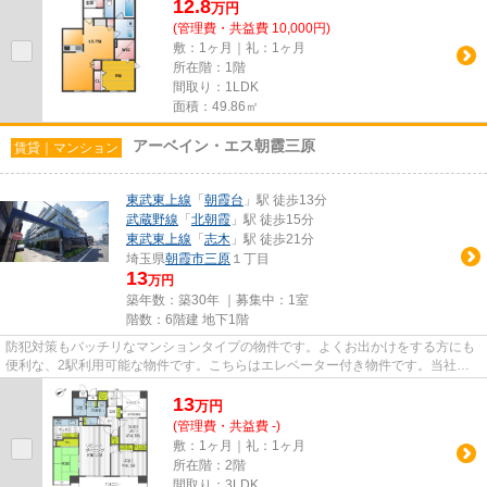
12.8
万
円
(管理費・共益費 10,000円)
敷：1ヶ月｜礼：1ヶ月
所在階：1階
間取り：1LDK
面積：49.86㎡
アーベイン・エス朝霞三原
賃貸｜マンション
東武東上線
「
朝霞台
」駅 徒歩13分
武蔵野線
「
北朝霞
」駅 徒歩15分
東武東上線
「
志木
」駅 徒歩21分
埼玉県
朝霞市
三原
１丁目
13
万円
築年数：築30年 ｜募集中：
1室
階数：6階建 地下1階
防犯対策もバッチリなマンションタイプの物件です。よくお出かけをする方にも
便利な、2駅利用可能な物件です。こちらはエレベーター付き物件です。当社ス
タッフが地域の賃貸情報をご提...
13
万
円
(管理費・共益費 -)
敷：1ヶ月｜礼：1ヶ月
所在階：2階
間取り：3LDK