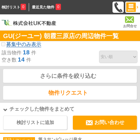
0
0
検討リスト
最近見た物件
お問合せ
GU(ジーユー) 朝霞三原店の周辺物件一覧
募集中のみ表示
18
該当物件
件
14
空き数
件
さらに条件を絞り込む
物件リクエスト
チェックした物件をまとめて
検討リストに追加
お問い合わせ
第３サンビレッジ泉水
賃貸｜マンション