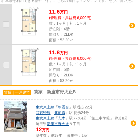
駐車場を利用できる物件です。こちらの物件はマンションです。ぜひご覧いただ
きたい賃貸物件です。当社ス...
11.6
万
円
(管理費・共益費 6,000円)
敷：1ヶ月｜礼：1ヶ月
所在階：4階
間取り：2LDK
面積：53.20㎡
11.8
万
円
(管理費・共益費 6,000円)
敷：1ヶ月｜礼：1ヶ月
所在階：5階
間取り：2LDK
面積：53.20㎡
貸家 新座市野火止B
賃貸｜一戸建て
東武東上線
「
朝霞台
」駅 徒歩22分
武蔵野線
「
北朝霞
」駅 徒歩24分
東武東上線
「
志木
」駅 バス4分 「第二中学校」 停歩8分
埼玉県
新座市
野火止
８丁目
12
万円
築年数：築18年 ｜募集中：
1室