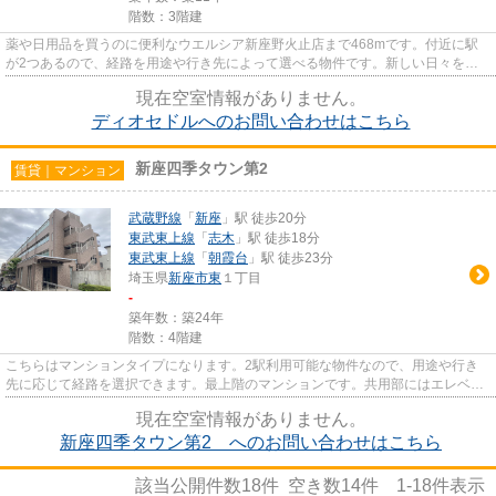
階数：3階建
薬や日用品を買うのに便利なウエルシア新座野火止店まで468mです。付近に駅
が2つあるので、経路を用途や行き先によって選べる物件です。新しい日々を送
るにふさわしい、きれいな室内で...
現在空室情報がありません。
ディオセドルへのお問い合わせはこちら
新座四季タウン第2
賃貸｜マンション
武蔵野線
「
新座
」駅 徒歩20分
東武東上線
「
志木
」駅 徒歩18分
東武東上線
「
朝霞台
」駅 徒歩23分
埼玉県
新座市
東
１丁目
-
築年数：築24年
階数：4階建
こちらはマンションタイプになります。2駅利用可能な物件なので、用途や行き
先に応じて経路を選択できます。最上階のマンションです。共用部にはエレベー
タ・敷地内ごみ置き場などが備...
現在空室情報がありません。
新座四季タウン第2 へのお問い合わせはこちら
該当公開件数
18
件 空き数
14
件
1-18
件表示