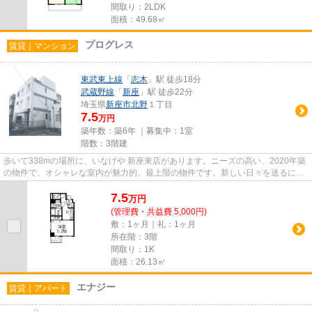
間取り：2LDK
面積：49.68㎡
プログレス
賃貸｜マンション
東武東上線
「
志木
」駅 徒歩18分
武蔵野線
「
新座
」駅 徒歩22分
埼玉県
新座市
北野
１丁目
7.5
万円
築年数：築6年 ｜募集中：
1室
階数：3階建
歩いて338mの場所に、いなげや 新座東店があります。ニーズの高い、2020年築
の物件で、オシャレな室内が魅力的。最上階の物件です。新しい日々を送るにふ
さわしい、きれいな室内です。...
7.5
万
円
(管理費・共益費 5,000円)
敷：1ヶ月｜礼：1ヶ月
所在階：3階
間取り：1K
面積：26.13㎡
エナジー
賃貸｜アパート