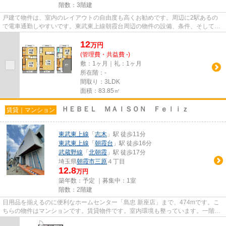
階数：3階建
戸建て物件は、室内のレイアウトの自由度も高くお勧めです。周辺に2駅あるの
で電車通勤しやすいです。東武東上線朝霞台周辺の物件の設備、条件、そして沿
線など様々な情報をご紹介しま...
12
万
円
(管理費・共益費 -)
敷：1ヶ月｜礼：1ヶ月
所在階：-
間取り：3LDK
面積：83.85㎡
ＨＥＢＥＬ ＭＡＩＳＯＮ Ｆｅｌｉｚ
賃貸｜マンション
東武東上線
「
志木
」駅 徒歩11分
東武東上線
「
朝霞台
」駅 徒歩16分
武蔵野線
「
北朝霞
」駅 徒歩17分
埼玉県
朝霞市
三原
４丁目
12.8
万円
築年数：予定 ｜募集中：
1室
階数：2階建
日用品を揃えるのに便利なホームセンター「島忠 新座店」まで、474mです。こ
ちらの物件はマンションです。賃貸物件です。室内環境も整っています。一階に
あるので人の目は気になってし...