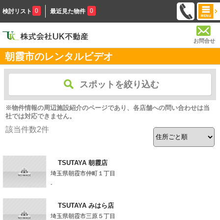
0
0
検討リスト
最近見た物件
お問合せ
朝霞市のレンタルビデオ
スポットを絞り込む
※物件情報の周辺施設紹介のページであり、各店舗への問い合わせは当
社では対応できません。
該当件数
2
件
TSUTAYA 朝霞店
埼玉県朝霞市仲町１丁目
-
TSUTAYA みはら店
埼玉県朝霞市三原５丁目