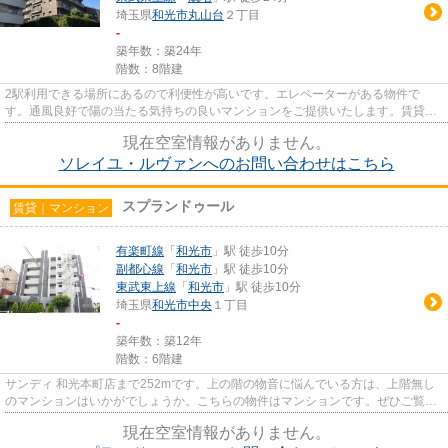
埼玉県
和光市
丸山台
２丁目
-
築年数：築24年
階数：8階建
2駅利用できる場所にあるので利便性が高いです。エレベーターがある物件で
す。通風良好で陽の当たる気持ちの良いマンションをご提供いたします。賃貸物
件です。室内環境も整っています...
現在空室情報がありません。
ソレイユ・ルヴァンへのお問い合わせはこちら
スプランドゥール
賃貸｜マンション
有楽町線
「
和光市
」駅 徒歩10分
副都心線
「
和光市
」駅 徒歩10分
東武東上線
「
和光市
」駅 徒歩10分
埼玉県
和光市
中央
１丁目
-
築年数：築12年
階数：6階建
サンディ 和光本町店まで252mです。上の階の物音に悩んでいる方は、上階無し
のマンションはいかがでしょうか。こちらの物件はマンションです。ぜひご覧い
ただきたい賃貸物件です。でき...
現在空室情報がありません。