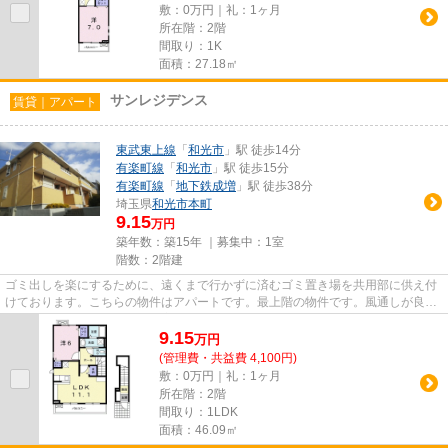
敷：0万円｜礼：1ヶ月
所在階：2階
間取り：1K
面積：27.18㎡
サンレジデンス
賃貸｜アパート
東武東上線
「
和光市
」駅 徒歩14分
有楽町線
「
和光市
」駅 徒歩15分
有楽町線
「
地下鉄成増
」駅 徒歩38分
埼玉県
和光市
本町
9.15
万円
築年数：築15年 ｜募集中：
1室
階数：2階建
ゴミ出しを楽にするために、遠くまで行かずに済むゴミ置き場を共用部に供え付
けております。こちらの物件はアパートです。最上階の物件です。風通しが良
く、熱がこもりにくいので、室...
9.15
万
円
(管理費・共益費 4,100円)
敷：0万円｜礼：1ヶ月
所在階：2階
間取り：1LDK
面積：46.09㎡