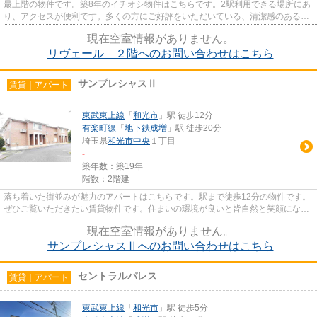
最上階の物件です。築8年のイチオシ物件はこちらです。2駅利用できる場所にあ
り、アクセスが便利です。多くの方にご好評をいただいている、清潔感のある賃
貸物件です。和光市エリアに...
現在空室情報がありません。
リヴェール ２階へのお問い合わせはこちら
サンプレシャスⅡ
賃貸｜アパート
東武東上線
「
和光市
」駅 徒歩12分
有楽町線
「
地下鉄成増
」駅 徒歩20分
埼玉県
和光市
中央
１丁目
-
築年数：築19年
階数：2階建
落ち着いた街並みが魅力のアパートはこちらです。駅まで徒歩12分の物件です。
ぜひご覧いただきたい賃貸物件です。住まいの環境が良いと皆自然と笑顔になれ
ます。そんな素敵でハリのあ...
現在空室情報がありません。
サンプレシャスⅡへのお問い合わせはこちら
セントラルパレス
賃貸｜アパート
東武東上線
「
和光市
」駅 徒歩5分