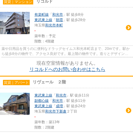
リコルド
賃貸｜マンション
有楽町線
「
和光市
」駅 徒歩8分
東武東上線
「
朝霞
」駅 徒歩28分
埼玉県
和光市
本町
-
築年数：予定
階数：4階建
薬や日用品を買うのに便利なドラッグセイムス和光本町店まで、20mです。駅か
ら徒歩8分の物件で、アクセス良好です。最上階の物件です。造りとデザインに
関して、自信をもって情報を提...
現在空室情報がありません。
リコルドへのお問い合わせはこちら
リヴェール ２階
賃貸｜アパート
東武東上線
「
和光市
」駅 徒歩11分
副都心線
「
和光市
」駅 徒歩11分
東武東上線
「
成増
」駅 徒歩24分
埼玉県
和光市
下新倉
２丁目
-
築年数：築13年
階数：2階建