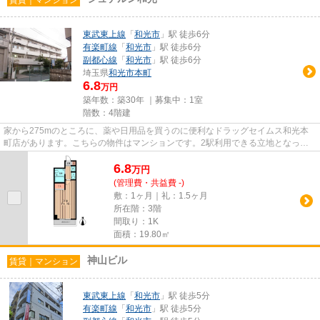
東武東上線
「
和光市
」駅 徒歩6分
有楽町線
「
和光市
」駅 徒歩6分
副都心線
「
和光市
」駅 徒歩6分
埼玉県
和光市
本町
6.8
万円
築年数：築30年 ｜募集中：
1室
階数：4階建
家から275mのところに、薬や日用品を買うのに便利なドラッグセイムス和光本
町店があります。こちらの物件はマンションです。2駅利用できる立地となって
いて、アクセスが良いです。物件...
6.8
万
円
(管理費・共益費 -)
敷：1ヶ月｜礼：1.5ヶ月
所在階：3階
間取り：1K
面積：19.80㎡
神山ビル
賃貸｜マンション
東武東上線
「
和光市
」駅 徒歩5分
有楽町線
「
和光市
」駅 徒歩5分