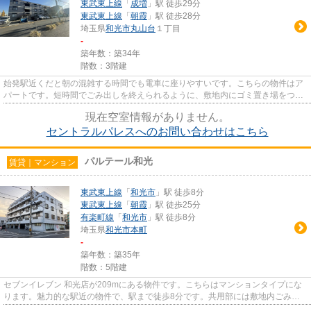
東武東上線
「
成増
」駅 徒歩29分
東武東上線
「
朝霞
」駅 徒歩28分
埼玉県
和光市
丸山台
１丁目
-
築年数：築34年
階数：3階建
始発駅近くだと朝の混雑する時間でも電車に座りやすいです。こちらの物件はア
パートです。短時間でごみ出しを終えられるように、敷地内にゴミ置き場をつけ
ております。ぜひご覧いただ...
現在空室情報がありません。
セントラルパレスへのお問い合わせはこちら
パルテール和光
賃貸｜マンション
東武東上線
「
和光市
」駅 徒歩8分
東武東上線
「
朝霞
」駅 徒歩25分
有楽町線
「
和光市
」駅 徒歩8分
埼玉県
和光市
本町
-
築年数：築35年
階数：5階建
セブンイレブン 和光店が209mにある物件です。こちらはマンションタイプにな
ります。魅力的な駅近の物件で、駅まで徒歩8分です。共用部には敷地内ごみ置
き場・エレベータなどが備わっ...