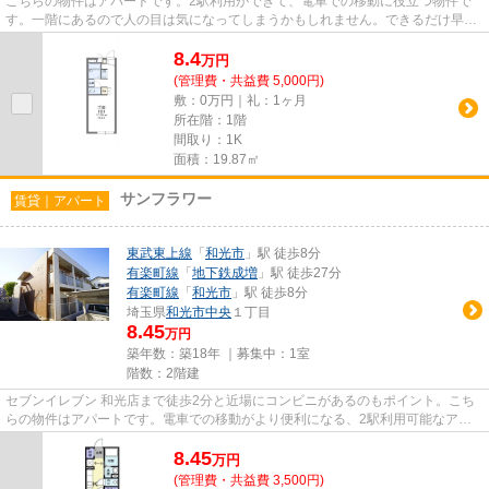
こちらの物件はアパートです。2駅利用ができて、電車での移動に役立つ物件で
す。一階にあるので人の目は気になってしまうかもしれません。できるだけ早め
に不動産情報を集めたい方は当...
8.4
万
円
(管理費・共益費 5,000円)
敷：0万円｜礼：1ヶ月
所在階：1階
間取り：1K
面積：19.87㎡
サンフラワー
賃貸｜アパート
東武東上線
「
和光市
」駅 徒歩8分
有楽町線
「
地下鉄成増
」駅 徒歩27分
有楽町線
「
和光市
」駅 徒歩8分
埼玉県
和光市
中央
１丁目
8.45
万円
築年数：築18年 ｜募集中：
1室
階数：2階建
セブンイレブン 和光店まで徒歩2分と近場にコンビニがあるのもポイント。こち
らの物件はアパートです。電車での移動がより便利になる、2駅利用可能なアパ
ートです。最上階の物件です。...
8.45
万
円
(管理費・共益費 3,500円)