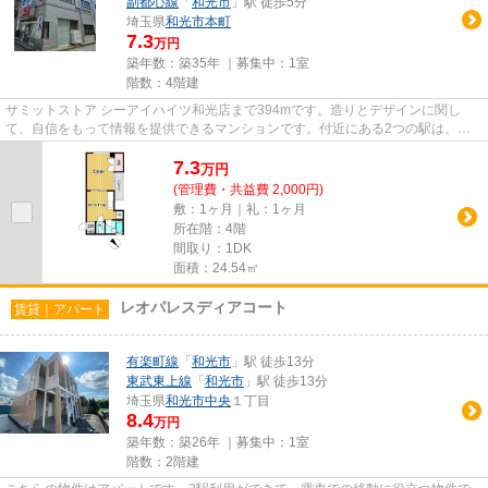
副都心線
「
和光市
」駅 徒歩5分
埼玉県
和光市
本町
7.3
万円
築年数：築35年 ｜募集中：
1室
階数：4階建
サミットストア シーアイハイツ和光店まで394mです。造りとデザインに関し
て、自信をもって情報を提供できるマンションです。付近にある2つの駅は、用
途や行き先に応じて使い分けるこ...
7.3
万
円
(管理費・共益費 2,000円)
敷：1ヶ月｜礼：1ヶ月
所在階：4階
間取り：1DK
面積：24.54㎡
レオパレスディアコート
賃貸｜アパート
有楽町線
「
和光市
」駅 徒歩13分
東武東上線
「
和光市
」駅 徒歩13分
埼玉県
和光市
中央
１丁目
8.4
万円
築年数：築26年 ｜募集中：
1室
階数：2階建