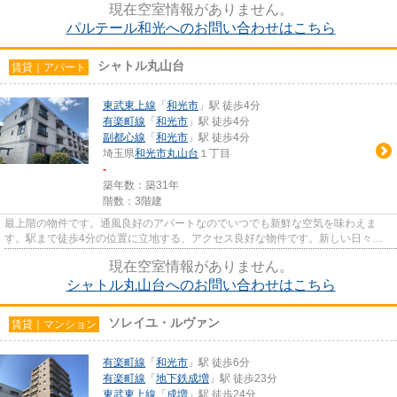
現在空室情報がありません。
パルテール和光へのお問い合わせはこちら
シャトル丸山台
賃貸｜アパート
東武東上線
「
和光市
」駅 徒歩4分
有楽町線
「
和光市
」駅 徒歩4分
副都心線
「
和光市
」駅 徒歩4分
埼玉県
和光市
丸山台
１丁目
-
築年数：築31年
階数：3階建
最上階の物件です。通風良好のアパートなのでいつでも新鮮な空気を味わえま
す。駅まで徒歩4分の位置に立地する、アクセス良好な物件です。新しい日々を
送るにふさわしい、きれいな室内...
現在空室情報がありません。
シャトル丸山台へのお問い合わせはこちら
ソレイユ・ルヴァン
賃貸｜マンション
有楽町線
「
和光市
」駅 徒歩6分
有楽町線
「
地下鉄成増
」駅 徒歩23分
東武東上線
「
成増
」駅 徒歩24分