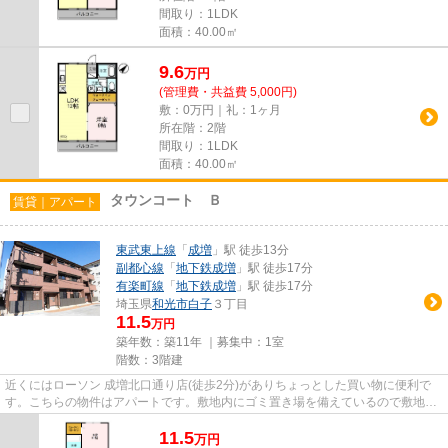
間取り：1LDK
面積：40.00㎡
9.6
万
円
(管理費・共益費 5,000円)
敷：0万円｜礼：1ヶ月
所在階：2階
間取り：1LDK
面積：40.00㎡
タウンコート Ｂ
賃貸｜アパート
東武東上線
「
成増
」駅 徒歩13分
副都心線
「
地下鉄成増
」駅 徒歩17分
有楽町線
「
地下鉄成増
」駅 徒歩17分
埼玉県
和光市
白子
３丁目
11.5
万円
築年数：築11年 ｜募集中：
1室
階数：3階建
近くにはローソン 成増北口通り店(徒歩2分)がありちょっとした買い物に便利で
す。こちらの物件はアパートです。敷地内にゴミ置き場を備えているので敷地外
に出る必要が無く、ごみ出し...
11.5
万
円