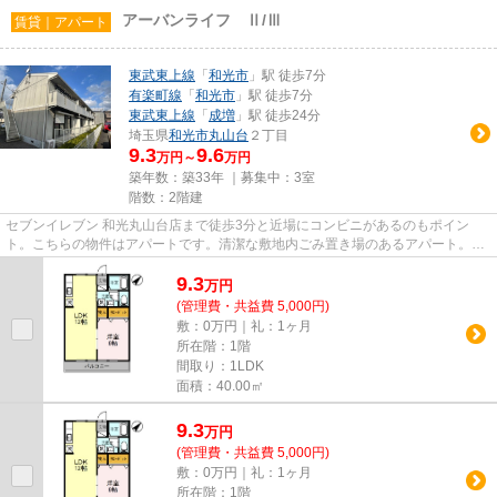
アーバンライフ Ⅱ/Ⅲ
賃貸｜アパート
東武東上線
「
和光市
」駅 徒歩7分
有楽町線
「
和光市
」駅 徒歩7分
東武東上線
「
成増
」駅 徒歩24分
埼玉県
和光市
丸山台
２丁目
9.3
9.6
万円～
万円
築年数：築33年 ｜募集中：
3室
階数：2階建
セブンイレブン 和光丸山台店まで徒歩3分と近場にコンビニがあるのもポイン
ト。こちらの物件はアパートです。清潔な敷地内ごみ置き場のあるアパート。一
階にあるので人の目は気になっ...
9.3
万
円
(管理費・共益費 5,000円)
敷：0万円｜礼：1ヶ月
所在階：1階
間取り：1LDK
面積：40.00㎡
9.3
万
円
(管理費・共益費 5,000円)
敷：0万円｜礼：1ヶ月
所在階：1階