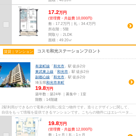
17.2
万
円
(管理費・共益費 10,000円)
敷：17.2万円｜礼：34.4万円
所在階：5階
間取り：2LDK
面積：49.20㎡
コスモ和光ステーションフロント
賃貸｜マンション
有楽町線
「
和光市
」駅 徒歩2分
東武東上線
「
和光市
」駅 徒歩2分
副都心線
「
和光市
」駅 徒歩2分
埼玉県
和光市
本町
19.8
万円
築年数：築24年 ｜募集中：
1室
階数：14階建
2駅利用ができるので電車の利用に役立つ物件です。造りとデザインに関して、
自信をもって情報を提供できるマンションです。こちらの物件にはエレベーター
があります。和光市エリアにあ...
19.8
万
円
(管理費・共益費 12,000円)
敷：1ヶ月｜礼：1ヶ月