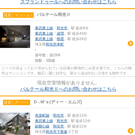
スプランドゥールへのお問い合わせはこちら
パルテール和光Ⅱ
賃貸｜マンション
東武東上線
「
和光市
」駅 徒歩6分
東武東上線
「
成増
」駅 徒歩43分
東武東上線
「
朝霞
」駅 徒歩24分
埼玉県
和光市
本町
-
築年数：築29年
階数：3階建
ニーズが高まっており求められている設備が敷地内ごみ置き場です。こちらの物
件はマンションです。幅広い層に好評な、駅から徒歩6分に立地する物件です。
多くの方にご好評をいただいて...
現在空室情報がありません。
パルテール和光Ⅱへのお問い合わせはこちら
Ｄ-.Ｍ'ｓ(ディー・エムズ)
賃貸｜アパート
有楽町線
「
和光市
」駅 徒歩12分
東武東上線
「
和光市
」駅 徒歩12分
副都心線
「
和光市
」駅 徒歩12分
埼玉県
和光市
下新倉
３丁目