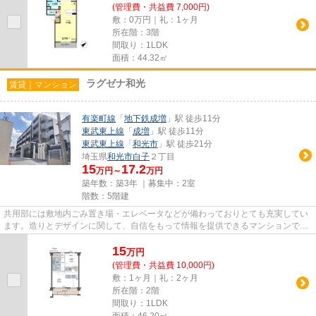
(管理費・共益費 7,000円)
敷：0万円｜礼：1ヶ月
所在階：3階
間取り：1LDK
面積：44.32㎡
ラグゼナ和光
賃貸｜マンション
有楽町線
「
地下鉄成増
」駅 徒歩11分
東武東上線
「
成増
」駅 徒歩11分
東武東上線
「
和光市
」駅 徒歩21分
埼玉県
和光市
白子
２丁目
15
17.2
万円～
万円
築年数：築3年 ｜募集中：
2室
階数：5階建
共用部には敷地内ごみ置き場・エレベータなどが備わっておりとても充実してい
ます。造りとデザインに関して、自信をもって情報を提供できるマンションで
す。常に新鮮な空気を取り入れ...
15
万
円
(管理費・共益費 10,000円)
敷：1ヶ月｜礼：2ヶ月
所在階：2階
間取り：1LDK
面積：46.20㎡