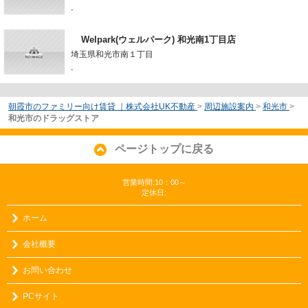
-
Welpark(ウェルパーク) 和光南1丁目店
埼玉県和光市南１丁目
-
朝霞市のファミリー向け賃貸 ｜株式会社UK不動産
>
周辺施設案内
>
和光市
>
和光市のドラッグストア
ページトップに戻る
営業時間:10：00～
定休日:
ホーム
会社概要
お問い合わせ
PCサイト