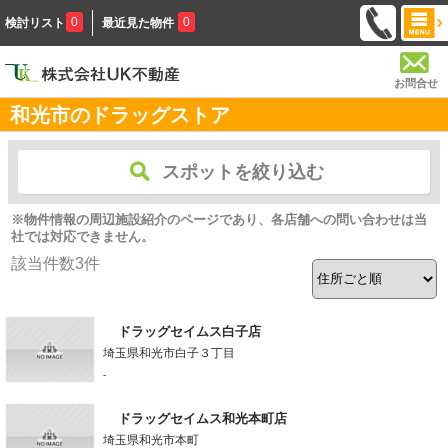
0
0
検討リスト
最近見た物件
お問合せ
和光市のドラッグストア
スポットを絞り込む
※物件情報の周辺施設紹介のページであり、各店舗への問い合わせは当
社では対応できません。
該当件数
3
件
ドラッグセイムス白子店
埼玉県和光市白子３丁目
-
ドラッグセイムス和光本町店
埼玉県和光市本町