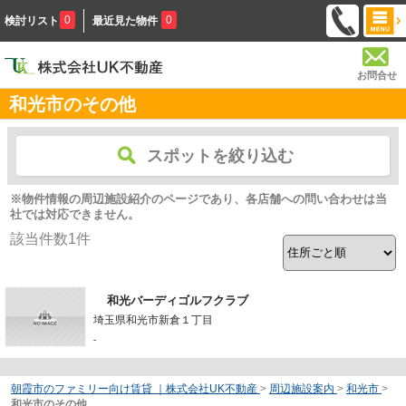
0
0
検討リスト
最近見た物件
お問合せ
和光市のその他
スポットを絞り込む
※物件情報の周辺施設紹介のページであり、各店舗への問い合わせは当
社では対応できません。
該当件数
1
件
和光バーディゴルフクラブ
埼玉県和光市新倉１丁目
-
朝霞市のファミリー向け賃貸 ｜株式会社UK不動産
>
周辺施設案内
>
和光市
>
和光市のその他